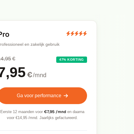
Pro
rofessioneel en zakelijk gebruik
14,95
€
47% KORTING
7,95
€
/mnd
Ga voor performance
€7,95 /mnd
Eerste 12 maanden voor
en daarna
voor €14,95 /mnd. Jaarlijks gefactureerd.