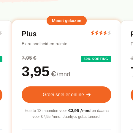
Plus
Extra snelheid en ruimte
P
7,95
€
50% KORTING
3,95
€
/mnd
Groei sneller online
€3,95 /mnd
Eerste 12 maanden voor
en daarna
voor €7,95 /mnd. Jaarlijks gefactureerd.