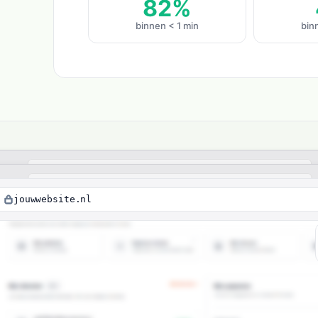
82%
binnen < 1 min
bin
jouwwebsite.nl
baar
Gratis
succe