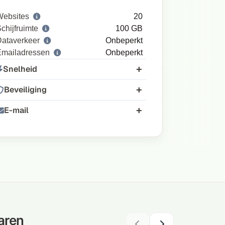
Websites
20
chijfruimte
100 GB
ataverkeer
Onbeperkt
Emailadressen
Onbeperkt
Snelheid
Beveiliging
E-mail
aren