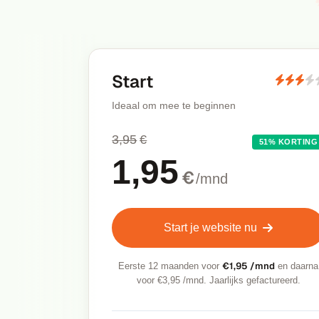
Start
Ideaal om mee te beginnen
3,95
€
51% KORTING
1,95
€
/mnd
Start je website nu
€1,95 /mnd
Eerste 12 maanden voor
en daarna
voor €3,95 /mnd. Jaarlijks gefactureerd.