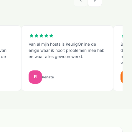
Van al mijn hosts is KeurigOnline de
Bij v
 van
enige waar ik nooit problemen mee heb
direc
 de
en waar alles gewoon werkt.
migre
waarna
Renate