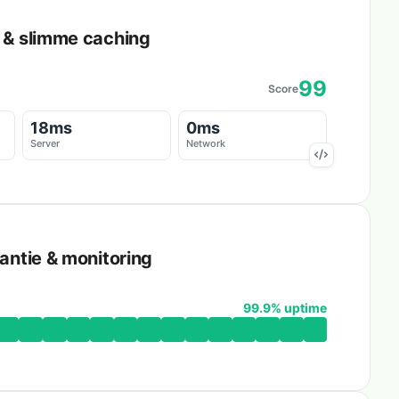
d & slimme caching
99
Score
18ms
0ms
Server
Network
antie & monitoring
99.9% uptime