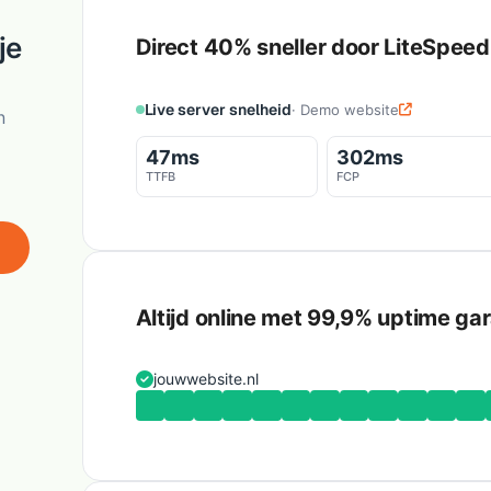
je
Direct 40% sneller door LiteSpee
Live server snelheid
· Demo website
n
47ms
302ms
TTFB
FCP
Altijd online met 99,9% uptime gar
jouwwebsite.nl