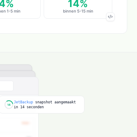
4%
14%
nen 1-5 min
binnen 5-15 min
JetBackup
snapshot
aangemaakt
14
in
14 seconden
 migratie voltooid -
data
4.2GB
svol overgezet
ssl-letsencrypt-auto
Let's Encrypt SSL (gratis)