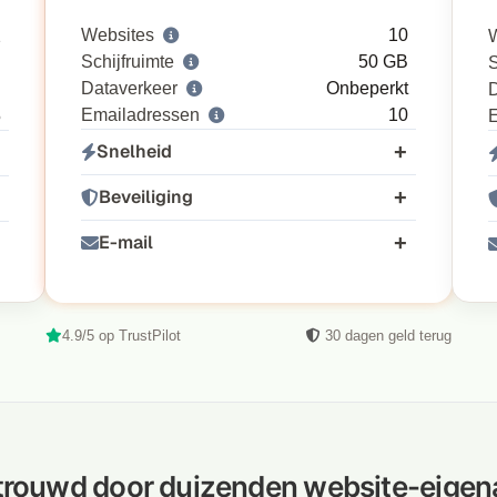
Websites
10
2
Schijfruimte
50 GB
B
S
Dataverkeer
Onbeperkt
B
D
Emailadressen
10
5
Snelheid
Beveiliging
E-mail
4.9/5 op TrustPilot
30 dagen geld terug
trouwd door duizenden website-eigen