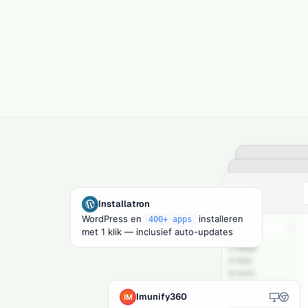
Installatron
LiteSpeed
LS
WordPress en
installeren
400+ apps
met 1 klik — inclusief auto-updates
94.7%
Installatron:
32 apps
beschik
32
voor
1-klik installatie
Imunify360
IM