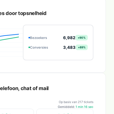
es door topsnelheid
6,982
Bezoekers
+90%
3,483
Conversies
+89%
elefoon, chat of mail
Op basis van 217 tickets
Gemiddeld:
1 min 16 sec