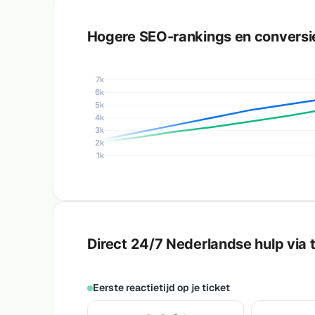
Hogere SEO-rankings en conversi
7k
6k
5k
4k
3k
2k
1k
Direct 24/7 Nederlandse hulp via t
Eerste reactietijd op je ticket