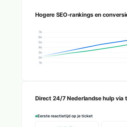
Hogere SEO-rankings en conversi
7k
6k
5k
4k
3k
2k
1k
Direct 24/7 Nederlandse hulp via t
Eerste reactietijd op je ticket