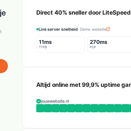
je
Direct 40% sneller door LiteSpee
Live server snelheid
· Demo website
n
11ms
270ms
TTFB
FCP
Altijd online met 99,9% uptime gar
jouwwebsite.nl