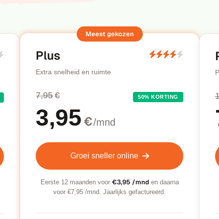
Plus
Extra snelheid en ruimte
P
7,95
€
50% KORTING
3,95
€
/mnd
Groei sneller online
€3,95 /mnd
Eerste 12 maanden voor
en daarna
voor €7,95 /mnd. Jaarlijks gefactureerd.