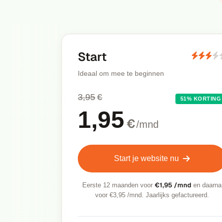
Start
Ideaal om mee te beginnen
3,95
€
51% KORTING
1,95
€
/mnd
Start je website nu
€1,95 /mnd
Eerste 12 maanden voor
en daarna
voor €3,95 /mnd. Jaarlijks gefactureerd.