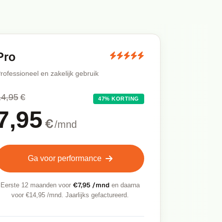
Pro
rofessioneel en zakelijk gebruik
14,95
€
47% KORTING
7,95
€
/mnd
Ga voor performance
€7,95 /mnd
Eerste 12 maanden voor
en daarna
voor €14,95 /mnd. Jaarlijks gefactureerd.