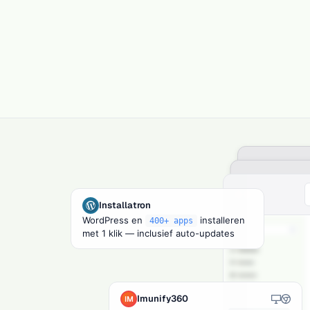
Installatron
LiteSpeed
LS
WordPress en
installeren
400+ apps
met 1 klik — inclusief auto-updates
94.7%
Installatron:
32 apps
beschik
32
voor
1-klik installatie
Imunify360
IM