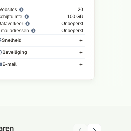
Websites
20
chijfruimte
100 GB
ataverkeer
Onbeperkt
Emailadressen
Onbeperkt
Snelheid
Beveiliging
E-mail
aren