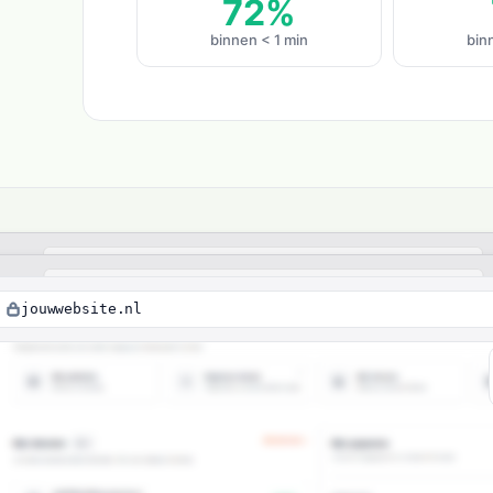
72%
binnen < 1 min
bin
jouwwebsite.nl
baar
Gratis
succe