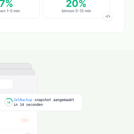
7%
20%
nen 1-5 min
binnen 5-15 min
JetBackup
snapshot
aangemaakt
14
in
14 seconden
 migratie voltooid -
data
4.2GB
svol overgezet
ssl-letsencrypt-auto
Let's Encrypt SSL (gratis)