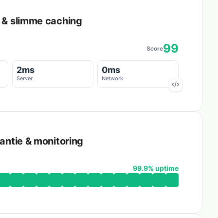
d & slimme caching
99
Score
2ms
0ms
Server
Network
antie & monitoring
99.9% uptime