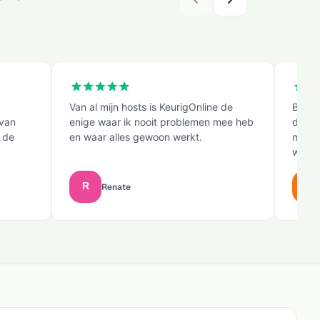
Van al mijn hosts is KeurigOnline de
Bij v
 van
enige waar ik nooit problemen mee heb
direc
 de
en waar alles gewoon werkt.
migre
waarna
Renate