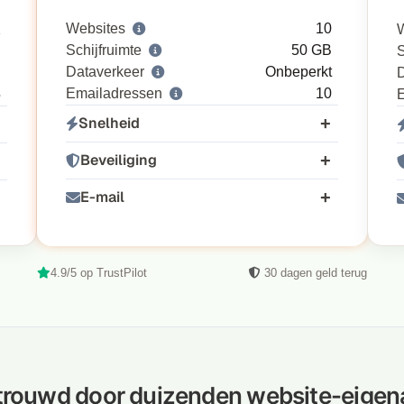
Websites
10
2
Schijfruimte
50 GB
B
S
Dataverkeer
Onbeperkt
B
D
Emailadressen
10
5
Snelheid
Beveiliging
E-mail
4.9/5 op TrustPilot
30 dagen geld terug
trouwd door duizenden website-eigen