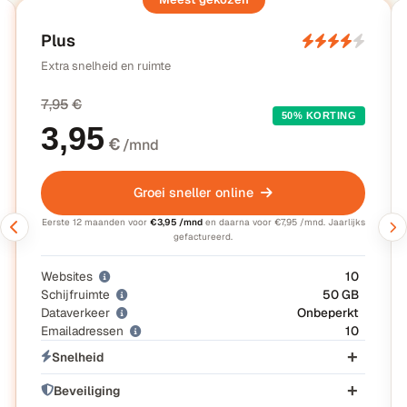
Plus
Extra snelheid en ruimte
7,95
€
50% KORTING
3,95
€
/mnd
Groei sneller online
Eerste 12 maanden voor
€3,95 /mnd
en daarna voor €7,95 /mnd. Jaarlijks
gefactureerd.
Websites
10
Schijfruimte
50 GB
Dataverkeer
Onbeperkt
Emailadressen
10
Snelheid
Beveiliging