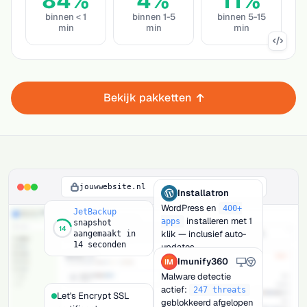
84%
4%
11%
binnen < 1
binnen 1-5
binnen 5-15
min
min
min
Bekijk pakketten
jouwwebsite.nl
Installatron
WordPress en
400+
JetBackup
installeren met 1
apps
snapshot
14
klik — inclusief auto-
aangemaakt
in
14 seconden
updates
Imunify360
IM
Malware detectie
actief:
247 threats
Let's Encrypt SSL
geblokkeerd afgelopen