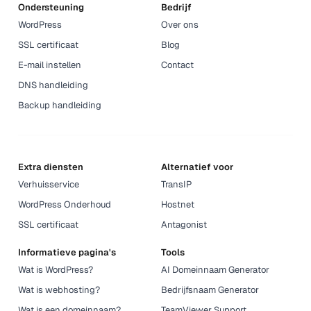
Ondersteuning
Bedrijf
WordPress
Over ons
SSL certificaat
Blog
E-mail instellen
Contact
DNS handleiding
Backup handleiding
Extra diensten
Alternatief voor
Verhuisservice
TransIP
WordPress Onderhoud
Hostnet
SSL certificaat
Antagonist
Informatieve pagina's
Tools
Wat is WordPress?
AI Domeinnaam Generator
Wat is webhosting?
Bedrijfsnaam Generator
Wat is een domeinnaam?
TeamViewer Support