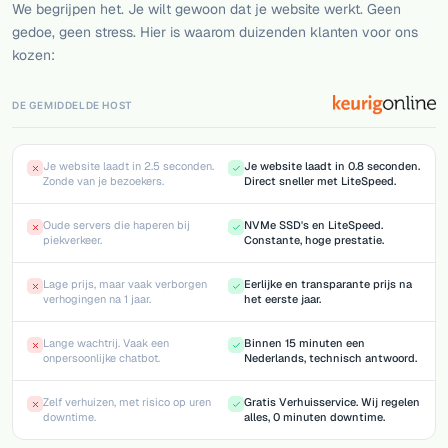
We begrijpen het. Je wilt gewoon dat je website werkt. Geen
gedoe, geen stress. Hier is waarom duizenden klanten voor ons
kozen:
DE GEMIDDELDE HOST
Je website laadt in 2.5 seconden.
Je website laadt in 0.8 seconden.
Zonde van je bezoekers.
Direct sneller met LiteSpeed.
Oude servers die haperen bij
NVMe SSD's en LiteSpeed.
piekverkeer.
Constante, hoge prestatie.
Lage prijs, maar vaak verborgen
Eerlijke en transparante prijs na
verhogingen na 1 jaar.
het eerste jaar.
Lange wachtrij. Vaak een
Binnen 15 minuten een
onpersoonlijke chatbot.
Nederlands, technisch antwoord.
Zelf verhuizen, met risico op uren
Gratis Verhuisservice. Wij regelen
downtime.
alles, 0 minuten downtime.