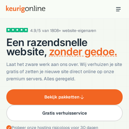
Inloggen
Bestellen
4.9
/
5
van
1808
+ website-eigenaren
Hosting
Een razendsnelle
Hosting & servers
website,
zonder gedoe.
Domeinnaam
Registreer je domein
Laat het zware werk aan ons over. Wij verhuizen je site
gratis of zetten je nieuwe site direct online op onze
Ondersteuning
premium servers. Alles geregeld.
Support & kennisbank
Ontdek
Bekijk pakketten
Blog & tools
Gratis verhuisservice
Webmail
Je mail bekijken in een online omgeving
Probeer onze hosting risicoloos voor 30 dagen