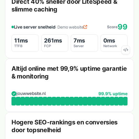
Direct 40% sneller door LiteSpeed &
slimme caching
99
Live server snelheid
· Demo website
Score
11ms
261ms
7ms
0ms
TTFB
FCP
Server
Network
Altijd online met 99,9% uptime garantie
& monitoring
jouwwebsite.nl
99.9% uptime
Hogere SEO-rankings en conversies
door topsnelheid