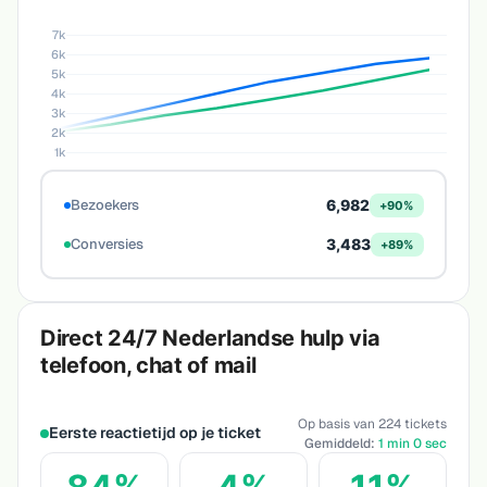
7k
6k
5k
4k
3k
2k
1k
Bezoekers
6,982
+90%
Conversies
3,483
+89%
Direct 24/7 Nederlandse hulp via
telefoon, chat of mail
Op basis van 224 tickets
Eerste reactietijd op je ticket
Gemiddeld:
1 min 0 sec