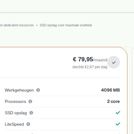
en dedicated resources
•
SSD opslag voor maximale snelheid
€ 79,95
/maand
slechts €2,67 per dag
4096 MB
Werkgeheugen
2 core
Processors
SSD opslag
LiteSpeed