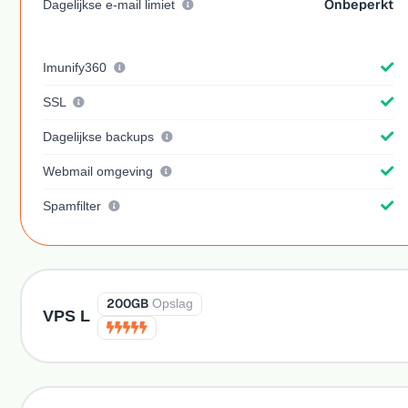
Onbeperkt
Dagelijkse e-mail limiet
Imunify360
SSL
Dagelijkse backups
Webmail omgeving
Spamfilter
200GB
Opslag
VPS L