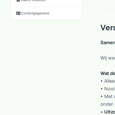
Contactgegevens
Ver
Samen
Wij we
Wat de
• Alle
• Nooi
• Met 
onder 
Uitz
•