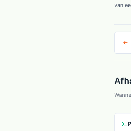
van ee
Afh
Wannee
P