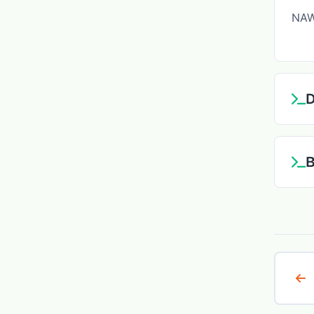
NAW
D
B