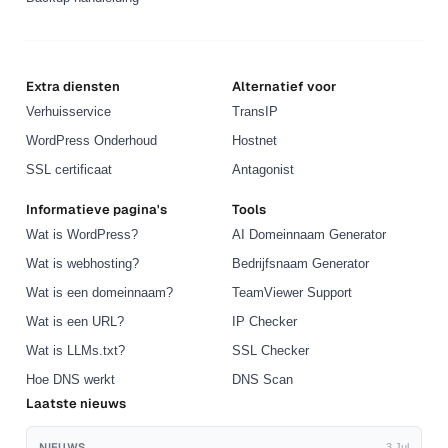
Extra diensten
Alternatief voor
Verhuisservice
TransIP
WordPress Onderhoud
Hostnet
SSL certificaat
Antagonist
Informatieve pagina's
Tools
Wat is WordPress?
AI Domeinnaam Generator
Wat is webhosting?
Bedrijfsnaam Generator
Wat is een domeinnaam?
TeamViewer Support
Wat is een URL?
IP Checker
Wat is LLMs.txt?
SSL Checker
Hoe DNS werkt
DNS Scan
Laatste nieuws
NIEUWS
3 Jul