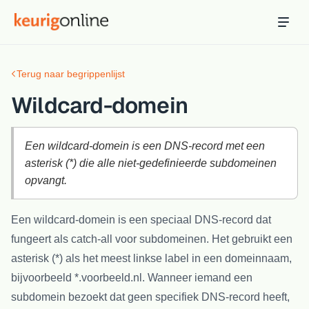
Inloggen
Bestellen
Terug naar begrippenlijst
Hosting
Hosting & servers
Wildcard-domein
Domeinnaam
Registreer je domein
Een wildcard-domein is een DNS-record met een
asterisk (*) die alle niet-gedefinieerde subdomeinen
Ondersteuning
opvangt.
Support & kennisbank
Een wildcard-domein is een speciaal DNS-record dat
Ontdek
fungeert als catch-all voor subdomeinen. Het gebruikt een
Blog & tools
asterisk (*) als het meest linkse label in een domeinnaam,
Webmail
bijvoorbeeld *.voorbeeld.nl. Wanneer iemand een
Je mail bekijken in een online omgeving
subdomein bezoekt dat geen specifiek DNS-record heeft,