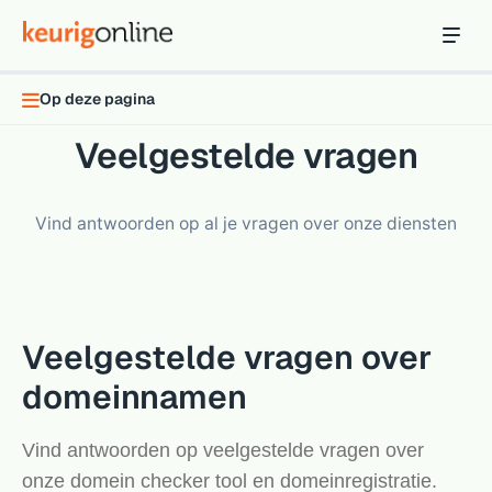
Inloggen
Bestellen
Op deze pagina
Hosting
Veelgestelde vragen
Hosting & servers
Domeinnaam
Vind antwoorden op al je vragen over onze diensten
Registreer je domein
Ondersteuning
Support & kennisbank
Veelgestelde vragen over
Ontdek
Blog & tools
domeinnamen
Webmail
Vind antwoorden op veelgestelde vragen over
Je mail bekijken in een online omgeving
onze domein checker tool en domeinregistratie.