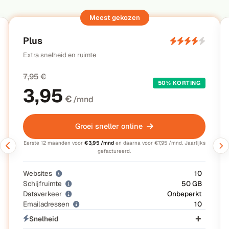
Plus
Extra snelheid en ruimte
7,95
€
50% KORTING
3,95
€
/mnd
Groei sneller online
Eerste 12 maanden voor
€3,95 /mnd
en daarna voor €7,95 /mnd. Jaarlijks
gefactureerd.
Websites
10
Schijfruimte
50 GB
Dataverkeer
Onbeperkt
Emailadressen
10
Snelheid