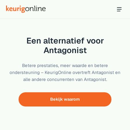
Inloggen
Bestellen
Hosting
Een alternatief voor
Hosting & servers
Antagonist
Domeinnaam
Registreer je domein
Betere prestaties, meer waarde en betere
ondersteuning – KeurigOnline overtreft Antagonist en
Ondersteuning
alle andere concurrenten van Antagonist.
Support & kennisbank
Ontdek
Bekijk waarom
Blog & tools
Webmail
Je mail bekijken in een online omgeving