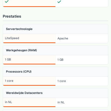
Prestaties
Servertechnologie
LiteSpeed
Apache
Werkgeheugen (RAM)
1 GB
1 GB
Processors (CPU)
1 core
1 core
Wereldwijde Datacenters
in NL
in NL