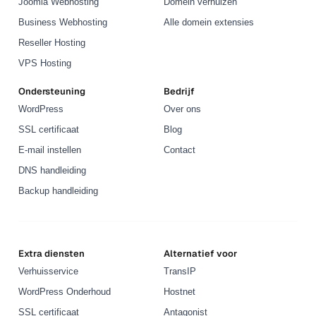
Joomla Webhosting
Domein verhuizen
Business Webhosting
Alle domein extensies
Reseller Hosting
VPS Hosting
Ondersteuning
Bedrijf
WordPress
Over ons
SSL certificaat
Blog
E-mail instellen
Contact
DNS handleiding
Backup handleiding
Extra diensten
Alternatief voor
Verhuisservice
TransIP
WordPress Onderhoud
Hostnet
SSL certificaat
Antagonist