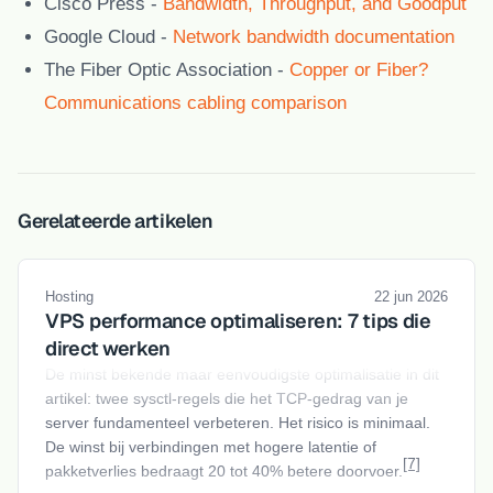
Cisco Press
-
Bandwidth, Throughput, and Goodput
Google Cloud
-
Network bandwidth documentation
The Fiber Optic Association
-
Copper or Fiber?
Communications cabling comparison
Gerelateerde artikelen
Hosting
22 jun 2026
VPS performance optimaliseren: 7 tips die
direct werken
De minst bekende maar eenvoudigste optimalisatie in dit
artikel: twee sysctl-regels die het TCP-gedrag van je
server fundamenteel verbeteren. Het risico is minimaal.
De winst bij verbindingen met hogere latentie of
[7]
pakketverlies bedraagt 20 tot 40% betere doorvoer.