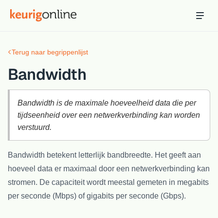
Inloggen
Bestellen
Terug naar begrippenlijst
Hosting
Hosting & servers
Bandwidth
Domeinnaam
Registreer je domein
Bandwidth is de maximale hoeveelheid data die per
tijdseenheid over een netwerkverbinding kan worden
Ondersteuning
verstuurd.
Support & kennisbank
Bandwidth betekent letterlijk bandbreedte. Het geeft aan
Ontdek
hoeveel data er maximaal door een netwerkverbinding kan
Blog & tools
stromen. De capaciteit wordt meestal gemeten in megabits
Webmail
per seconde (Mbps) of gigabits per seconde (Gbps).
Je mail bekijken in een online omgeving