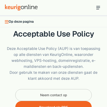
Inloggen
Bestellen
Op deze pagina
Hosting
Acceptable Use Policy
Hosting & servers
Domeinnaam
Deze Acceptable Use Policy (AUP) is van toepassing
Registreer je domein
op alle diensten van KeurigOnline, waaronder
webhosting, VPS-hosting, domeinregistratie, e-
Ondersteuning
maildiensten en back-updiensten.
Support & kennisbank
Door gebruik te maken van onze diensten gaat de
Ontdek
klant akkoord met deze AUP.
Blog & tools
Webmail
Neem contact op
Je mail bekijken in een online omgeving