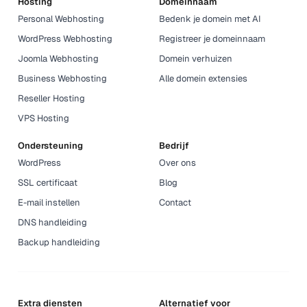
Hosting
Domeinnaam
Personal Webhosting
Bedenk je domein met AI
WordPress Webhosting
Registreer je domeinnaam
Joomla Webhosting
Domein verhuizen
Business Webhosting
Alle domein extensies
Reseller Hosting
VPS Hosting
Ondersteuning
Bedrijf
WordPress
Over ons
SSL certificaat
Blog
E-mail instellen
Contact
DNS handleiding
Backup handleiding
Extra diensten
Alternatief voor