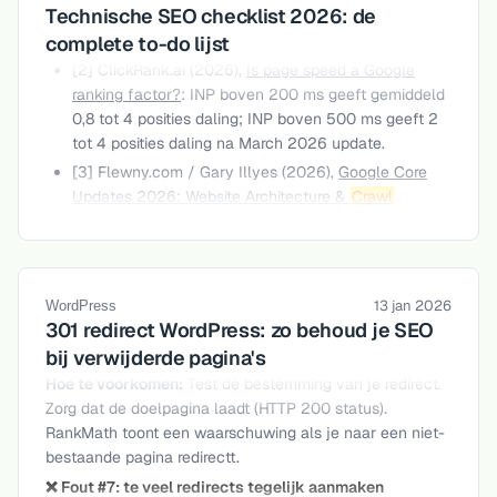
Technische SEO checklist 2026: de
complete to-do lijst
[2] ClickRank.ai (2026),
Is page speed a Google
ranking factor?
: INP boven 200 ms geeft gemiddeld
0,8 tot 4 posities daling; INP boven 500 ms geeft 2
tot 4 posities daling na March 2026 update.
[3] Flewny.com / Gary Illyes (2026),
Google Core
Updates 2026: Website Architecture &
Crawl
Budget
: Googlebot verwerkt slechts de eerste 2 MB
HTML per pagina; mediane mobiele homepage
weegt al circa 2,3 MB. SEMrush volatiliteitsscore
March 2026 update: 9,5/10.
13 jan 2026
WordPress
[4] Searchlab.nl (2026),
Technische SEO statistieken
301 redirect WordPress: zo behoud je SEO
2026 (Chrome UX Report NL)
: 48% van Nederlandse
bij verwijderde pagina's
sites haalt alle CWV-drempelwaarden; 24% minder
Hoe te voorkomen:
Test de
bestemming
van je redirect.
bounces en 27% meer organisch verkeer bij
Zorg dat de doelpagina laadt (HTTP 200 status).
volledige CWV-compliance; HTTPS-adoptie NL 94%;
RankMath toont een waarschuwing als je naar een niet-
95,6% van Google top-10 pagina's gebruikt HTTPS;
bestaande pagina redirectt.
niet-mobiel-geoptimaliseerde sites verliezen
❌ Fout #7: te veel redirects tegelijk aanmaken
gemiddeld 68% organisch mobiel verkeer; mediane