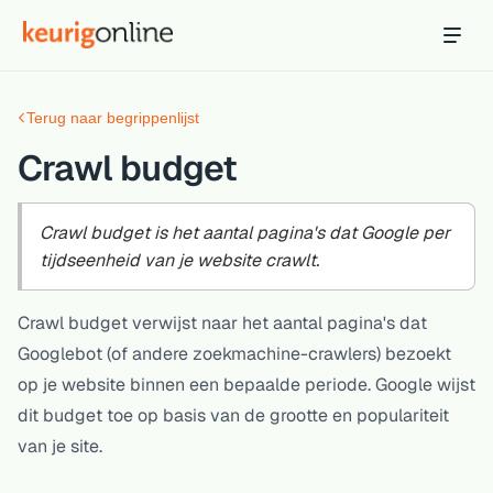
Inloggen
Bestellen
Terug naar begrippenlijst
Hosting
Hosting & servers
Crawl budget
Domeinnaam
Registreer je domein
Crawl budget is het aantal pagina's dat Google per
tijdseenheid van je website crawlt.
Ondersteuning
Support & kennisbank
Crawl budget verwijst naar het aantal pagina's dat
Googlebot (of andere zoekmachine-crawlers) bezoekt
Ontdek
op je website binnen een bepaalde periode. Google wijst
Blog & tools
dit budget toe op basis van de grootte en populariteit
Webmail
van je site.
Je mail bekijken in een online omgeving