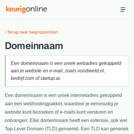
Inloggen
Bestellen
Terug naar begrippenlijst
Hosting
Hosting & servers
Domeinnaam
Domeinnaam
Registreer je domein
Een domeinnaam is een uniek webadres gekoppeld
aan je website en e-mail, zoals voorbeeld.nl,
Ondersteuning
bedrijf.com of startup.ai.
Support & kennisbank
Een domeinnaam is een uniek internetadres gekoppeld
Ontdek
aan een webhostingpakket, waardoor je eenvoudig je
Blog & tools
website kunt bezoeken of e-mails kunt versturen en
Webmail
ontvangen. Elke domeinnaam heeft een extensie, ook wel
Je mail bekijken in een online omgeving
Top-Level Domain (TLD) genoemd. Een TLD kan generiek