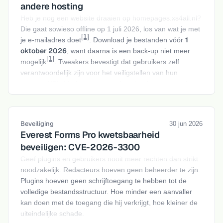
andere hosting
Heb je nog een website draaien op homepages.xs4all.nl?
Die gaat sowieso offline op 1 juli 2026, los van wat je met
[1]
1
je e-mailadres doet
. Download je bestanden vóór
oktober 2026
, want daarna is een back-up niet meer
[1]
mogelijk
. Tweakers bevestigt dat gebruikers zelf
verantwoordelijk zijn voor het veiligstellen van hun
content, KPN biedt geen exportfunctie of vervangende
[4]
dienst
.
Wil je de site behouden? Een homepages.xs4all.nl-
pagina is meestal een simpele, statische website met wat
Beveiliging
30 jun 2026
HTML-bestanden en afbeeldingen. Die kun je zonder veel
Everest Forms Pro kwetsbaarheid
gedoe onderbrengen bij een reguliere hostingpartij,
beveiligen: CVE-2026-3300
inclusief een eigen
domeinnaam
in plaats van het xs4all-
Geef plugins en gebruikers nooit meer rechten dan strikt
subdomein dat straks toch verdwijnt.
noodzakelijk. Redacteurs hoeven geen beheerder te zijn.
Veelgemaakte fouten bij deze migratie
Plugins hoeven geen schrijftoegang te hebben tot de
volledige bestandsstructuur. Hoe minder een aanvaller
Uit de herhaalde vragen op het KPN-forum zijn een paar
kan doen met de toegang die hij verkrijgt, hoe kleiner de
terugkerende fouten te destilleren:
uiteindelijke schade.