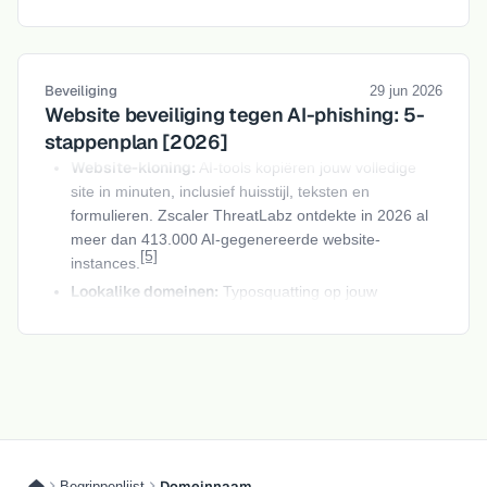
DNSSEC als aanvullende beveiligingslaag
Naast plugin-beveiliging is de integriteit van je
domeinnaam
cruciaal. Met
DNSSEC standaard
Beveiliging
29 jun 2026
ingeschakeld
voorkom je dat aanvallers DNS-records
Website beveiliging tegen AI-phishing: 5-
manipuleren om bezoekers naar een nagemaakte versie
stappenplan [2026]
van jouw site te leiden, ook wanneer WordPress zelf al
Website-kloning:
AI-tools kopiëren jouw volledige
beveiligd is.
site in minuten, inclusief huisstijl, teksten en
Tip: abonneer je op beveiligingswaarschuwingen
formulieren. Zscaler ThreatLabz ontdekte in 2026 al
meer dan 413.000 AI-gegenereerde website-
Wordfence, Patchstack en The Hacker News publiceren
[5]
instances.
dagelijks meldingen over nieuwe WordPress-CVE's. Met
een gratis account bij Patchstack ontvang je proactieve
Lookalike domeinen:
Typosquatting op jouw
meldingen voor alle plugins die je gebruikt, inclusief
domeinnaam
misleidt klanten die jouw URL iets
betaalde exemplaren.
verkeerd typen. AI genereert en registreert
honderden varianten automatisch.
E-mail spoofing:
Phishingmails die lijken te komen
van jouw domein, voor facturen, wachtwoordresets of
orderbevestigingen. Zonder DMARC kan iedereen dit
doen.
Domeinnaam
Begrippenlijst