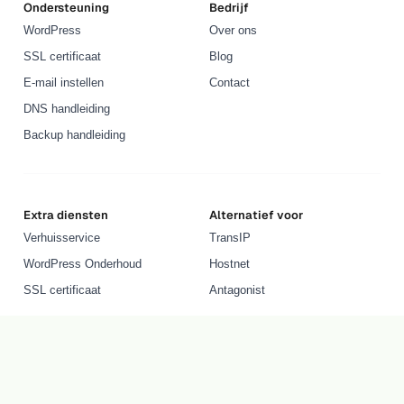
Ondersteuning
Bedrijf
WordPress
Over ons
SSL certificaat
Blog
E-mail instellen
Contact
DNS handleiding
Backup handleiding
Extra diensten
Alternatief voor
Verhuisservice
TransIP
WordPress Onderhoud
Hostnet
SSL certificaat
Antagonist
Informatieve pagina's
Tools
Wat is WordPress?
AI Domeinnaam Generator
Wat is webhosting?
Bedrijfsnaam Generator
Wat is een domeinnaam?
TeamViewer Support