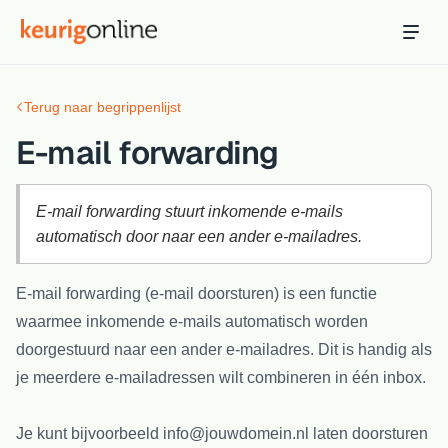
Inloggen
Bestellen
Terug naar begrippenlijst
Hosting
Hosting & servers
E-mail forwarding
Domeinnaam
Registreer je domein
E-mail forwarding stuurt inkomende e-mails
automatisch door naar een ander e-mailadres.
Ondersteuning
Support & kennisbank
E-mail forwarding (e-mail doorsturen) is een functie
waarmee inkomende e-mails automatisch worden
Ontdek
Blog & tools
doorgestuurd naar een ander e-mailadres. Dit is handig als
je meerdere e-mailadressen wilt combineren in één inbox.
Webmail
Je mail bekijken in een online omgeving
Je kunt bijvoorbeeld info@jouwdomein.nl laten doorsturen