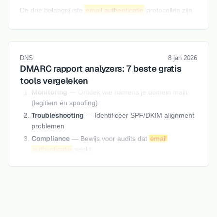
De drie belangrijkste
email authenticatie
protocollen zijn
,
en
. Samen bewijzen ze dat jij bent
SPF
DKIM
DMARC
wie je zegt dat je bent. Bekijk onze
complete
email authenticatie
checklist
voor een stapsgewijze
handleiding.
DNS
8 jan 2026
DMARC rapport analyzers: 7 beste gratis
tools vergeleken
Monitoring
— Ontdek wie namens je domein mailt
(legitiem én spoofing)
Troubleshooting
— Identificeer SPF/DKIM alignment
problemen
Compliance
— Bewijs voor audits dat
email
authenticatie
werkt
Meer over
hoe DNS werkt
en hoe records worden
opgelost.
De 7 beste gratis DMARC check tools
vergeleken