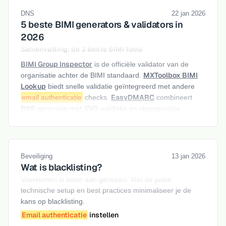
DNS
22 jan 2026
5 beste BIMI generators & validators in
2026
Samenvatting: de 3 beste BIMI tools
BIMI Group Inspector
is de officiële validator van de
MXToolbox BIMI
organisatie achter de BIMI standaard.
Lookup
biedt snelle validatie geïntegreerd met andere
EasyDMARC
email authenticatie
checks.
combineert
BIMI generatie met SVG-validatie en stapsgewijze
implementatie-instructies.
Je logo in de inbox van je ontvangers — naast je email,
BIMI
zichtbaar bij Gmail, Yahoo en Apple Mail. Dat is wat
Beveiliging
13 jan 2026
(Brand Indicators for Message Identification) mogelijk
Wat is blacklisting?
maakt. Maar de implementatie is complexer dan andere
Voorkomen is beter dan genezen. Met de juiste
email authenticatie
records.
technische setup en best practices minimaliseer je de
kans op blacklisting.
Email authenticatie
instellen