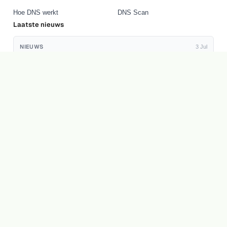
Hoe DNS werkt
DNS Scan
Laatste nieuws
NIEUWS
3 Jul
XS4ALL e-mailaccount migreren naar andere hosting
NIEUWS
27 Jun
VPS of Shared Hosting Kiezen? Wanneer Upgraden
Loont
NIEUWS
30 Apr
Gepland onderhoud na recente kwetsbaarheid: korte
onderbrekingen mogelijk
© 2026 KeurigOnline
Algemene voorwaarden
Acceptable Use Policy