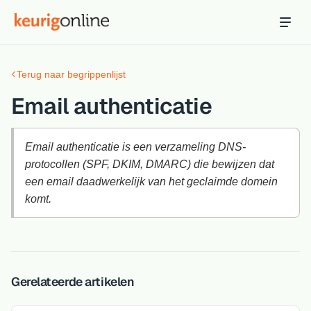
Inloggen
Bestellen
Terug naar begrippenlijst
Hosting
Hosting & servers
Email authenticatie
Domeinnaam
Registreer je domein
Email authenticatie is een verzameling DNS-
protocollen (SPF, DKIM, DMARC) die bewijzen dat
Ondersteuning
een email daadwerkelijk van het geclaimde domein
Support & kennisbank
komt.
Ontdek
Blog & tools
Webmail
Gerelateerde artikelen
Je mail bekijken in een online omgeving