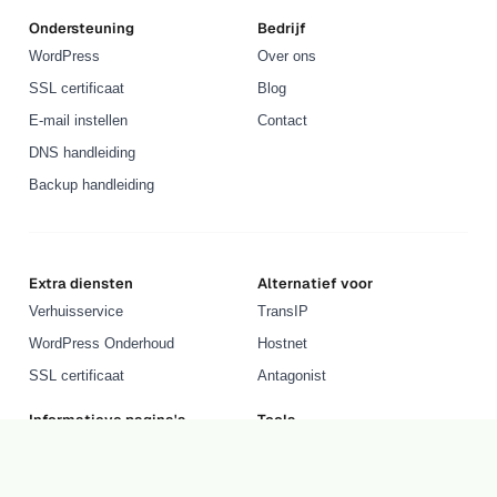
Ondersteuning
Bedrijf
WordPress
Over ons
SSL certificaat
Blog
E-mail instellen
Contact
DNS handleiding
Backup handleiding
Extra diensten
Alternatief voor
Verhuisservice
TransIP
WordPress Onderhoud
Hostnet
SSL certificaat
Antagonist
Informatieve pagina's
Tools
Wat is WordPress?
AI Domeinnaam Generator
Wat is webhosting?
Bedrijfsnaam Generator