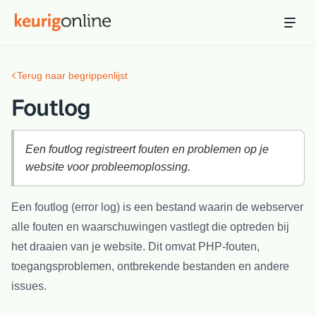
Inloggen
Bestellen
Terug naar begrippenlijst
Hosting
Hosting & servers
Foutlog
Domeinnaam
Registreer je domein
Een foutlog registreert fouten en problemen op je
website voor probleemoplossing.
Ondersteuning
Support & kennisbank
Een foutlog (error log) is een bestand waarin de webserver
alle fouten en waarschuwingen vastlegt die optreden bij
Ontdek
Blog & tools
het draaien van je website. Dit omvat PHP-fouten,
toegangsproblemen, ontbrekende bestanden en andere
Webmail
issues.
Je mail bekijken in een online omgeving