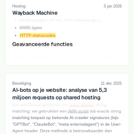
Hosting
5 jan 2026
Wayback Machine
Bestandstypen (HTML, PDF, afbeeldingen)
MIME-types
HTTP-statuscodes
Geavanceerde functies
De Wayback Machine biedt meer dan alleen het bekijken
van oude websites. Deze functies maken de tool extra
krachtig.
Beveiliging
11 dec 2025
AI-bots op je website: analyse van 5,3
miljoen requests op shared hosting
Bot-identificatie gebeurde via
string
User-Agent
matching: we gebruikten een
AWK-script
dat exacte string
matching toepast op bekende AI-crawler signatures (bijv.
"GPTBot", "ClaudeBot", "meta-externalagent") in de User-
Agent header. Deze methode is betrouwbaarder dan