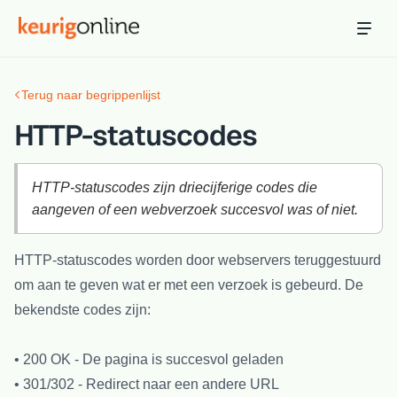
Inloggen
Bestellen
Terug naar begrippenlijst
Hosting
Hosting & servers
HTTP-statuscodes
Domeinnaam
Registreer je domein
HTTP-statuscodes zijn driecijferige codes die
aangeven of een webverzoek succesvol was of niet.
Ondersteuning
Support & kennisbank
HTTP-statuscodes worden door webservers teruggestuurd
om aan te geven wat er met een verzoek is gebeurd. De
Ontdek
Blog & tools
bekendste codes zijn:
Webmail
• 200 OK - De pagina is succesvol geladen
Je mail bekijken in een online omgeving
• 301/302 - Redirect naar een andere URL