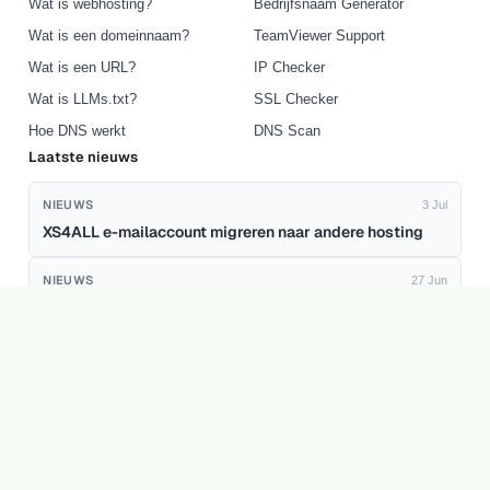
Wat is webhosting?
Bedrijfsnaam Generator
Wat is een domeinnaam?
TeamViewer Support
Wat is een URL?
IP Checker
Wat is LLMs.txt?
SSL Checker
Hoe DNS werkt
DNS Scan
Laatste nieuws
NIEUWS
3 Jul
XS4ALL e-mailaccount migreren naar andere hosting
NIEUWS
27 Jun
VPS of Shared Hosting Kiezen? Wanneer Upgraden
Loont
NIEUWS
30 Apr
Gepland onderhoud na recente kwetsbaarheid: korte
onderbrekingen mogelijk