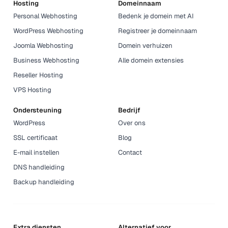
Hosting
Domeinnaam
    DOSSiteInterval 1

Personal Webhosting
Bedenk je domein met AI
    DOSBlockingPeriod 10

WordPress Webhosting
Registreer je domeinnaam
Joomla Webhosting
Domein verhuizen
Business Webhosting
Alle domein extensies
Reseller Hosting
VPS Hosting
Ondersteuning
Bedrijf
WordPress
Over ons
SSL certificaat
Blog
E-mail instellen
Contact
DNS handleiding
Backup handleiding
Extra diensten
Alternatief voor