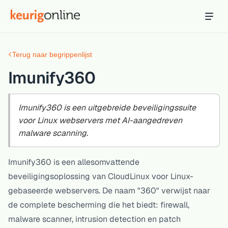
Inloggen
Bestellen
Terug naar begrippenlijst
Hosting
Hosting & servers
Imunify360
Domeinnaam
Registreer je domein
Imunify360 is een uitgebreide beveiligingssuite
voor Linux webservers met AI-aangedreven
Ondersteuning
malware scanning.
Support & kennisbank
Imunify360 is een allesomvattende
Ontdek
beveiligingsoplossing van CloudLinux voor Linux-
Blog & tools
gebaseerde webservers. De naam "360" verwijst naar
Webmail
de complete bescherming die het biedt: firewall,
Je mail bekijken in een online omgeving
malware scanner, intrusion detection en patch