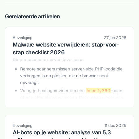
Gerelateerde artikelen
27 jun 2026
Beveiliging
Malware website verwijderen: stap-voor-
stap checklist 2026
Dieper scannen: server-level scan
Remote scanners missen server-side PHP-code die
verborgen is op plekken die de browser nooit
opvraagt.
Vraag je hostingprovider om een
Imunify360
-scan
of een cPanel-malwarescan. Deze gaan dieper dan
welke externe tool dan ook en laten precies zien
welke bestanden zijn aangetast.
Fase 1: inperken en scannen
11 dec 2025
Beveiliging
AI-bots op je website: analyse van 5,3
De eerste prioriteit is schade beperken, voor bezoekers