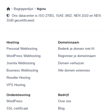
missen. Neem contact op met de helpdesk voor een
minimaal 64 GB RAM de standaard.
Nginx
Begrippenlijst
handmatige scan met rapport.
Ons datacenter is ISO 27001, ISAE 3402, NEN 1010 en NEN
3140 gecertificeerd.
Hosting
Domeinnaam
Personal Webhosting
Bedenk je domein met AI
WordPress Webhosting
Registreer je domeinnaam
Joomla Webhosting
Domein verhuizen
Business Webhosting
Alle domein extensies
Reseller Hosting
VPS Hosting
Ondersteuning
Bedrijf
WordPress
Over ons
SSL certificaat
Blog