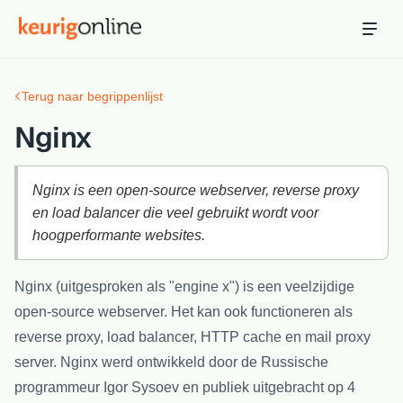
Inloggen
Bestellen
Terug naar begrippenlijst
Hosting
Hosting & servers
Nginx
Domeinnaam
Registreer je domein
Nginx is een open-source webserver, reverse proxy
en load balancer die veel gebruikt wordt voor
Ondersteuning
hoogperformante websites.
Support & kennisbank
Nginx (uitgesproken als "engine x") is een veelzijdige
Ontdek
open-source webserver. Het kan ook functioneren als
Blog & tools
reverse proxy, load balancer, HTTP cache en mail proxy
Webmail
server. Nginx werd ontwikkeld door de Russische
Je mail bekijken in een online omgeving
programmeur Igor Sysoev en publiek uitgebracht op 4