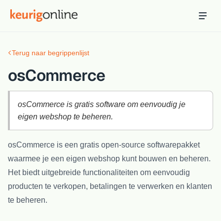
Inloggen
Bestellen
Terug naar begrippenlijst
Hosting
Hosting & servers
osCommerce
Domeinnaam
Registreer je domein
osCommerce is gratis software om eenvoudig je
eigen webshop te beheren.
Ondersteuning
Support & kennisbank
osCommerce is een gratis open-source softwarepakket
waarmee je een eigen webshop kunt bouwen en beheren.
Ontdek
Blog & tools
Het biedt uitgebreide functionaliteiten om eenvoudig
producten te verkopen, betalingen te verwerken en klanten
Webmail
te beheren.
Je mail bekijken in een online omgeving