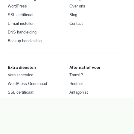
WordPress
Over ons
SSL certificaat
Blog
E-mail instellen
Contact
DNS handleiding
Backup handleiding
Extra diensten
Alternatief voor
Verhuisservice
TransIP
WordPress Onderhoud
Hostnet
SSL certificaat
Antagonist
Informatieve pagina's
Tools
Wat is WordPress?
AI Domeinnaam Generator
Wat is webhosting?
Bedrijfsnaam Generator
Wat is een domeinnaam?
TeamViewer Support