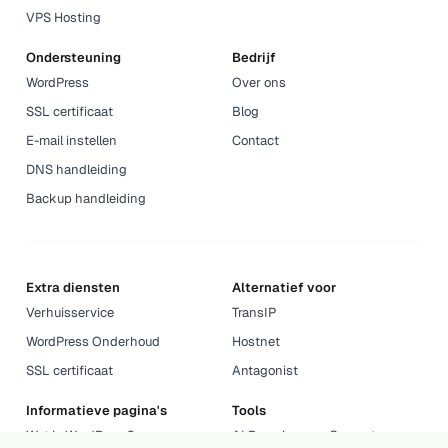
VPS Hosting
Ondersteuning
Bedrijf
WordPress
Over ons
SSL certificaat
Blog
E-mail instellen
Contact
DNS handleiding
Backup handleiding
Extra diensten
Alternatief voor
Verhuisservice
TransIP
WordPress Onderhoud
Hostnet
SSL certificaat
Antagonist
Informatieve pagina's
Tools
Wat is WordPress?
AI Domeinnaam Generator