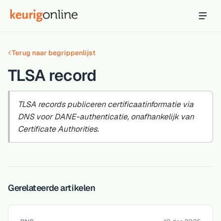
Inloggen
Bestellen
Terug naar begrippenlijst
Hosting
Hosting & servers
TLSA record
Domeinnaam
Registreer je domein
TLSA records publiceren certificaatinformatie via
DNS voor DANE-authenticatie, onafhankelijk van
Ondersteuning
Certificate Authorities.
Support & kennisbank
Ontdek
Blog & tools
Gerelateerde artikelen
Webmail
Je mail bekijken in een online omgeving