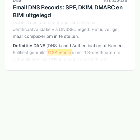
DNS
10 dec 2025
Email DNS Records: SPF, DKIM, DMARC en
BIMI uitgelegd
DANE is een alternatief voor MTA-STS dat
certificaatvalidatie via DNSSEC regelt. Het is veiliger
maar complexer om in te stellen.
Definitie:
DANE
(DNS-based Authentication of Named
Entities) gebruikt
TLSA record
s om TLS-certificaten te
authenticeren via DNS in plaats van Certificate
Authorities. Dit vereist DNSSEC voor de integriteit van
DNS-antwoorden.
DANE vs MTA-STS
ASPECT
MTA-STS
DANE