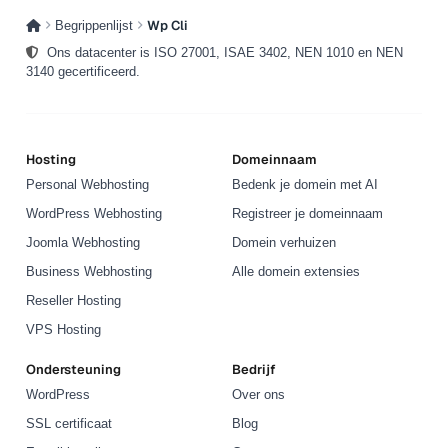
Revisies verwijderen is onomkeerbaar: je
Wp Cli
Begrippenlijst
bewerkingsgeschiedenis is daarna weg. Dankzij de
Ons datacenter is ISO 27001, ISAE 3402, NEN 1010 en NEN
backup uit stap 0 is dat geen probleem.
3140 gecertificeerd.
Hosting
Domeinnaam
Personal Webhosting
Bedenk je domein met AI
WordPress Webhosting
Registreer je domeinnaam
Joomla Webhosting
Domein verhuizen
Business Webhosting
Alle domein extensies
Reseller Hosting
VPS Hosting
Ondersteuning
Bedrijf
WordPress
Over ons
SSL certificaat
Blog