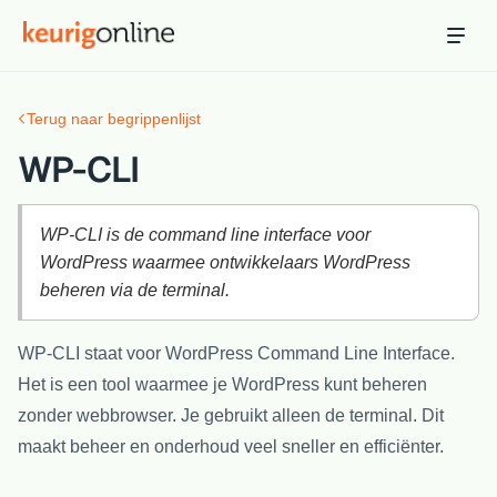
Inloggen
Bestellen
Terug naar begrippenlijst
Hosting
Hosting & servers
WP-CLI
Domeinnaam
Registreer je domein
WP-CLI is de command line interface voor
WordPress waarmee ontwikkelaars WordPress
Ondersteuning
beheren via de terminal.
Support & kennisbank
WP-CLI staat voor WordPress Command Line Interface.
Ontdek
Het is een tool waarmee je WordPress kunt beheren
Blog & tools
zonder webbrowser. Je gebruikt alleen de terminal. Dit
Webmail
maakt beheer en onderhoud veel sneller en efficiënter.
Je mail bekijken in een online omgeving