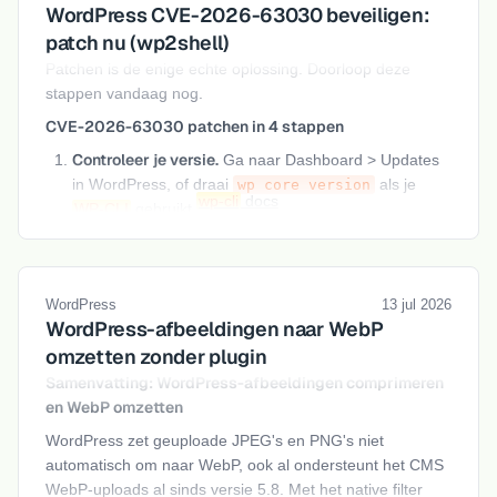
WordPress CVE-2026-63030 beveiligen:
patch nu (wp2shell)
Patchen is de enige echte oplossing. Doorloop deze
stappen vandaag nog.
CVE-2026-63030 patchen in 4 stappen
Controleer je versie.
Ga naar Dashboard > Updates
in WordPress, of draai
als je
wp core version
wp-cli
docs
WP-CLI
gebruikt.
Update direct
naar 6.9.5, 7.0.2 of 6.8.6, via
Dashboard > Updates > "Nu bijwerken", met
wp
, of via je hostingpartij.
core update
WordPress
13 jul 2026
WordPress-afbeeldingen naar WebP
omzetten zonder plugin
Samenvatting: WordPress-afbeeldingen comprimeren
en WebP omzetten
WordPress zet geuploade JPEG's en PNG's niet
automatisch om naar WebP, ook al ondersteunt het CMS
WebP-uploads al sinds versie 5.8. Met het native filter