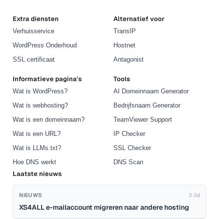
Extra diensten
Alternatief voor
Verhuisservice
TransIP
WordPress Onderhoud
Hostnet
SSL certificaat
Antagonist
Informatieve pagina's
Tools
Wat is WordPress?
AI Domeinnaam Generator
Wat is webhosting?
Bedrijfsnaam Generator
Wat is een domeinnaam?
TeamViewer Support
Wat is een URL?
IP Checker
Wat is LLMs.txt?
SSL Checker
Hoe DNS werkt
DNS Scan
Laatste nieuws
NIEUWS
3 Jul
XS4ALL e-mailaccount migreren naar andere hosting