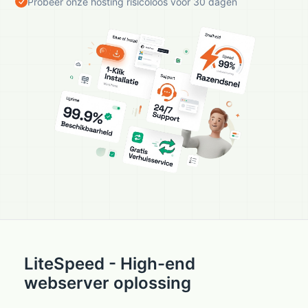
Probeer onze hosting risicoloos voor 30 dagen
LiteSpeed - High-end
webserver oplossing