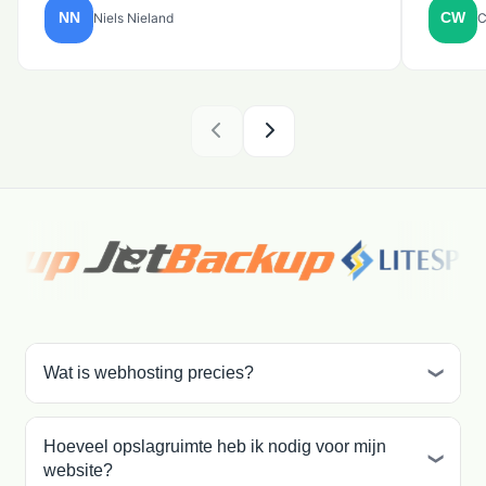
Niels Nieland
C
Wat is webhosting precies?
Hoeveel opslagruimte heb ik nodig voor mijn
website?