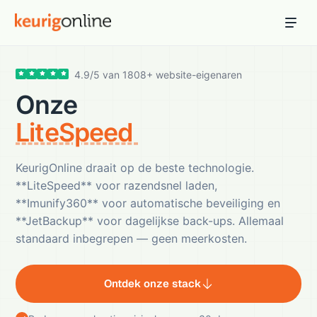
Inloggen
Bestellen
4.9
/
5
van
1808
+ website-eigenaren
Hosting
Onze
Hosting & servers
LiteSpeed serve
Domeinnaam
Registreer je domein
KeurigOnline draait op de beste technologie.
Ondersteuning
**LiteSpeed** voor razendsnel laden,
Support & kennisbank
**Imunify360** voor automatische beveiliging en
**JetBackup** voor dagelijkse back-ups. Allemaal
Ontdek
standaard inbegrepen — geen meerkosten.
Blog & tools
Webmail
Ontdek onze stack
Je mail bekijken in een online omgeving