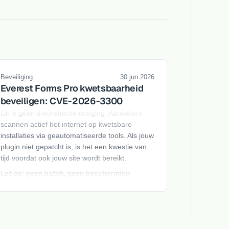
Beveiliging
30 jun 2026
Everest Forms Pro kwetsbaarheid
beveiligen: CVE-2026-3300
Dit is geen theoretische dreiging. Aanvallers
scannen actief het internet op kwetsbare
installaties via geautomatiseerde tools. Als jouw
plugin niet gepatcht is, is het een kwestie van
tijd voordat ook jouw site wordt bereikt.
Let op: geen patch, geen bescherming
De enige echte fix is updaten naar versie
1.9.13 of hoger.
Een Web Application
Firewall
vermindert
het risico, maar vervangt de update niet.