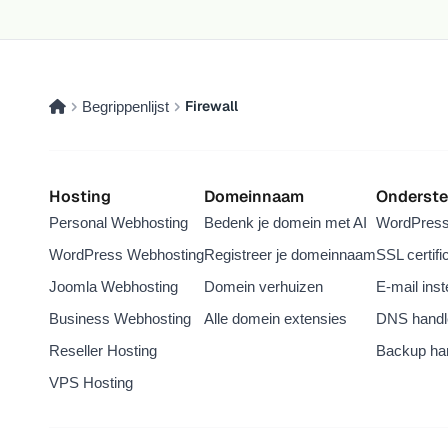
kwetsbare plugin of thema aan te pas komt.
Samenvatting: CVE-2026-63030 (wp2shell)
patchen
Twee gekoppelde WordPress Core-bugs, CVE-
Firewall
Begrippenlijst
2026-63030 (CVSS 9,8) en CVE-2026-60137
(CVSS 9,1), vormen samen wp2shell: een pre-
auth remote-code-execution-keten die al werkt
op een kale, ongewijzigde WordPress-
Hosting
Domeinnaam
Onderste
installatie. Getroffen zijn versies 6.9.0 tot 6.9.4
Personal Webhosting
Bedenk je domein met AI
WordPres
en 7.0.0 tot 7.0.1 (volledige overname) en
6.8.0 tot 6.8.5 (sql-injectie). Update per direct
WordPress Webhosting
Registreer je domeinnaam
SSL certifi
naar 6.9.5, 7.0.2 of 6.8.6. Kun je dat nu niet?
Joomla Webhosting
Domein verhuizen
E-mail inst
Blokkeer dan tijdelijk het endpoint
/wp-
op je
firewall
.
Business Webhosting
json/batch/v1
Alle domein extensies
DNS handl
Wat is er aan de hand: NCSC
Reseller Hosting
Backup han
waarschuwt voor WordPress-lek
VPS Hosting
CVE-2026-63030
Het NCSC verwacht op korte termijn misbruik