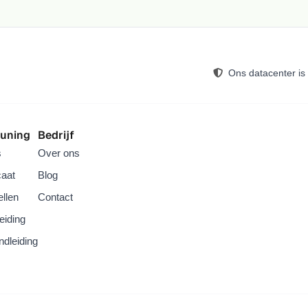
support.
Patchstack
: gespecialiseerd in vroegtijdige
waarschuwing, het gratis plan geeft tot 48
uur voorsprong op nieuwe kwetsbaarheden
via e-mailalerts en een dashboard voor
Ons datacenter is
[13]
maximaal drie sites.
Prettig als je
meerdere WordPress-sites beheert.
uning
Bedrijf
s
Over ons
caat
Blog
ellen
Contact
eiding
dleiding