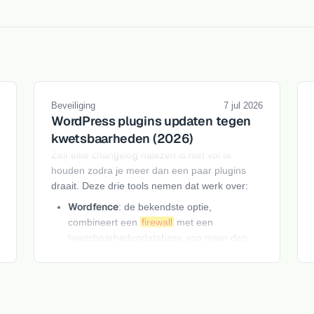
Beveiliging
7 jul 2026
WordPress plugins updaten tegen
kwetsbaarheden (2026)
Zelf elke changelog nalezen is niet vol te
houden zodra je meer dan een paar plugins
draait. Deze drie tools nemen dat werk over:
Wordfence
: de bekendste optie,
combineert een
firewall
met een
kwetsbaarhedendatabase van meer dan
13.000 geregistreerde issues, waarvan 57
[12]
procent inmiddels gepatcht.
Gratis voor
basisscans en
firewall
, betaald voor
realtime dreigingsdefinities en premium