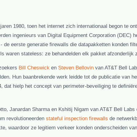
jaren 1980, toen het internet zich internationaal begon te o
rden ingenieurs van Digital Equipment Corporation (DEC) het 
 de eerste generatie firewalls die datapakketten konden filt
lls waren
stateless
: ze behandelden elk pakket afzonderlijk
rzoekers
Bill Cheswick
en
Steven Bellovin
van AT&T Bell Labs
lden. Hun baanbrekende werk leidde tot de publicatie van he
, dat hielp het concept van perimeter-beveiliging te definiër
tto, Janardan Sharma en Kshitij Nigam van AT&T Bell Labs d
ium revolutioneerden
stateful inspection firewalls
de netwerkbe
kte, waardoor ze legitiem verkeer konden onderscheiden van