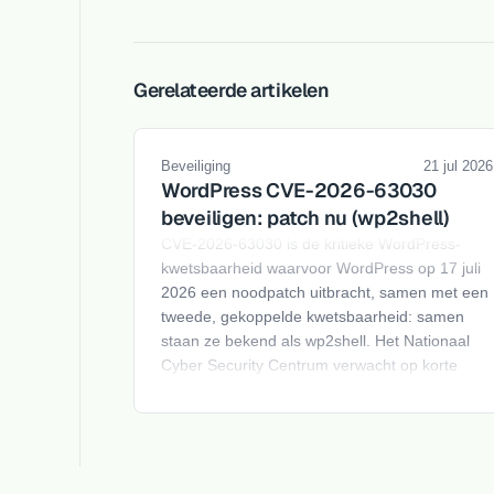
Gerelateerde artikelen
Beveiliging
21 jul 2026
WordPress CVE-2026-63030
beveiligen: patch nu (wp2shell)
CVE-2026-63030 is de kritieke WordPress-
kwetsbaarheid waarvoor WordPress op 17 juli
2026 een noodpatch uitbracht, samen met een
tweede, gekoppelde kwetsbaarheid: samen
staan ze bekend als wp2shell. Het Nationaal
Cyber Security Centrum verwacht op korte
termijn actief misbruik, want de proof-of-
concept-code staat inmiddels gewoon op
[1]
GitHub.
Het gat maakt een volledige,
ongeauthenticeerde overname van je
WordPress-site mogelijk, zonder dat er een