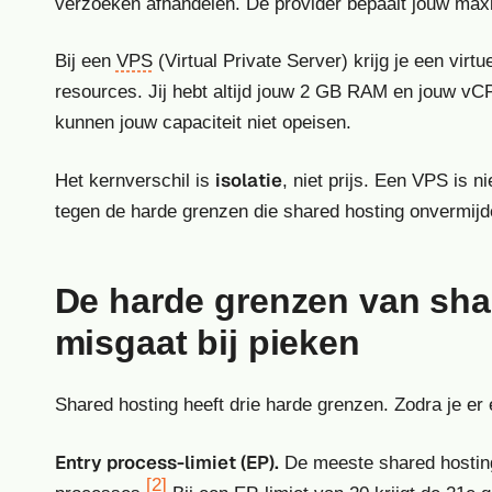
verzoeken afhandelen. De provider bepaalt jouw maxim
Bij een
VPS
(Virtual Private Server) krijg je een vi
resources. Jij hebt altijd jouw 2 GB RAM en jouw vC
kunnen jouw capaciteit niet opeisen.
isolatie
Het kernverschil is
, niet prijs. Een VPS is n
tegen de harde grenzen die shared hosting onvermijdel
De harde grenzen van shar
misgaat bij pieken
Shared hosting heeft drie harde grenzen. Zodra je er é
Entry process-limiet (EP).
De meeste shared hosting 
[2]