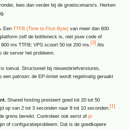
ronder, lees dan verder bij de groeiscenario's. Herken
ng.
.
Een
TTFB (Time to First Byte)
van meer dan 600
atform zelf de bottleneck is, niet jouw code of
[3]
t 800 ms TTFB; VPS scoort 50 tot 200 ms.
Als
is de server het probleem.
s toeval. Structureel bij nieuwsbriefverstures,
en patroon: de EP-limiet wordt regelmatig geraakt
nt.
Shared hosting presteert goed tot 20 tot 50
[1]
tijd op van 2 tot 3 seconden naar 8 tot 10 seconden.
 de grens bereikt. Controleer ook eerst of
je
in of configuratieprobleem. Dat is de goedkopere