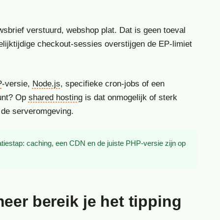
sbrief verstuurd, webshop plat. Dat is geen toeval
lijktijdige checkout-sessies overstijgen de EP-limiet
P
-versie,
Node.js
, specifieke cron-jobs of een
eunt? Op
shared hosting
is dat onmogelijk of sterk
r de serveromgeving.
atiestap: caching, een CDN en de juiste PHP-versie zijn op
eer bereik je het tipping