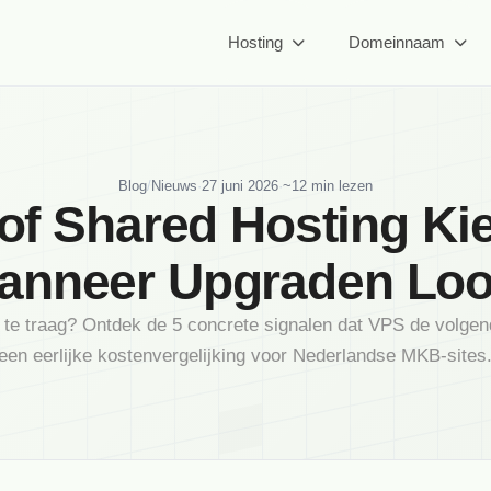
Hosting
Domeinnaam
Blog
/
Nieuws
·
27 juni 2026
·
~12 min lezen
of Shared Hosting Ki
anneer Upgraden Loo
 te traag? Ontdek de 5 concrete signalen dat VPS de volgend
een eerlijke kostenvergelijking voor Nederlandse MKB-sites