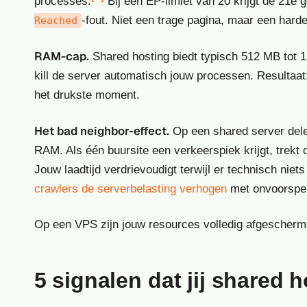
processes.
Bij een EP-limiet van 20 krijgt de 21e g
-fout. Niet een trage pagina, maar een harde
Reached
RAM-cap.
Shared hosting biedt typisch 512 MB tot
kill de server automatisch jouw processen. Resultaa
het drukste moment.
Het bad neighbor-effect.
Op een shared server dele
RAM. Als één buursite een verkeerspiek krijgt, trekt 
Jouw laadtijd verdrievoudigt terwijl er technisch niet
crawlers de serverbelasting verhogen
met onvoorspelb
Op een VPS zijn jouw resources volledig afgeschermd.
5 signalen dat jij shared 