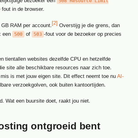
elijktijdige bezoeker een
508 Resource Limit
 fout in de browser.
[2]
 1 GB RAM per account.
Overstijg je die grens, dan
t: een
of
-fout voor de bezoeker op precies
500
503
n tientallen websites dezelfde CPU en hetzelfde
die site alle beschikbare resources naar zich toe.
s mis is met jouw eigen site. Dit effect neemt toe nu
AI-
are verzoekgolven, ook buiten kantoortijden.
 Wat een buursite doet, raakt jou niet.
hosting ontgroeid bent