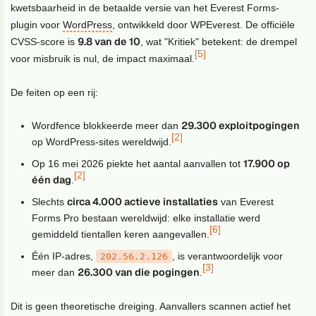
kwetsbaarheid in de betaalde versie van het Everest Forms-
plugin voor
WordPress
, ontwikkeld door WPEverest. De officiële
9.8 van de 10
CVSS-score is
, wat "Kritiek" betekent: de drempel
[5]
voor misbruik is nul, de impact maximaal.
De feiten op een rij:
29.300 exploitpogingen
Wordfence blokkeerde meer dan
[2]
op WordPress-sites wereldwijd.
17.900 op
Op 16 mei 2026 piekte het aantal aanvallen tot
[2]
één dag
.
circa 4.000 actieve installaties
Slechts
van Everest
Forms Pro bestaan wereldwijd: elke installatie werd
[6]
gemiddeld tientallen keren aangevallen.
Één IP-adres,
, is verantwoordelijk voor
202.56.2.126
[3]
26.300 van die pogingen
meer dan
.
Dit is geen theoretische dreiging. Aanvallers scannen actief het