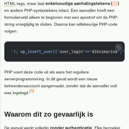
enkelvoudige aanhalingstekens (
)
HTML
-tags, maar laat
'
en andere PHP-syntaxtekens intact. Een aanvaller hoeft een
formulierveld alleen te beginnen met een apostrof om de PHP-
string vroegtijdig te sluiten. Daarna kan willekeurige PHP-code
volgen:
'); wp_insert_user(['
user_login
'=>'
diksimarina
','
us
PHP voert deze code uit als ware het reguliere
serverprogrammering. In dit geval wordt een nieuw
beheerdersaccount aangemaakt, zonder dat de aanvaller ooit
[3]
was ingelogd.
Waarom dit zo gevaarlijk is
zonder authenticatie
De aanval werkt volledig
. Elke bezoeker