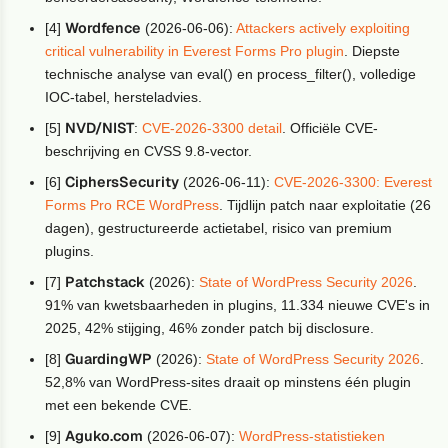
Wordfence
[4]
(2026-06-06):
Attackers actively exploiting
critical vulnerability in Everest Forms Pro plugin
. Diepste
technische analyse van eval() en process_filter(), volledige
IOC-tabel, hersteladvies.
NVD/NIST
[5]
:
CVE-2026-3300 detail
. Officiële CVE-
beschrijving en CVSS 9.8-vector.
CiphersSecurity
[6]
(2026-06-11):
CVE-2026-3300: Everest
Forms Pro RCE WordPress
. Tijdlijn patch naar exploitatie (26
dagen), gestructureerde actietabel, risico van premium
plugins.
Patchstack
[7]
(2026):
State of WordPress Security 2026
.
91% van kwetsbaarheden in plugins, 11.334 nieuwe CVE's in
2025, 42% stijging, 46% zonder patch bij disclosure.
GuardingWP
[8]
(2026):
State of WordPress Security 2026
.
52,8% van WordPress-sites draait op minstens één plugin
met een bekende CVE.
Aguko.com
[9]
(2026-06-07):
WordPress-statistieken