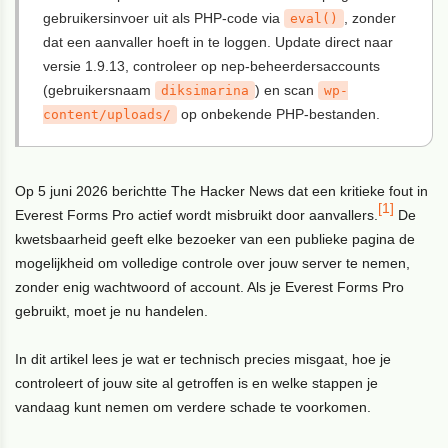
gebruikersinvoer uit als PHP-code via
, zonder
eval()
dat een aanvaller hoeft in te loggen. Update direct naar
versie 1.9.13, controleer op nep-beheerdersaccounts
(gebruikersnaam
) en scan
diksimarina
wp-
op onbekende PHP-bestanden.
content/uploads/
Op 5 juni 2026 berichtte The Hacker News dat een kritieke fout in
[1]
Everest Forms Pro actief wordt misbruikt door aanvallers.
De
kwetsbaarheid geeft elke bezoeker van een publieke pagina de
mogelijkheid om volledige controle over jouw server te nemen,
zonder enig wachtwoord of account. Als je Everest Forms Pro
gebruikt, moet je nu handelen.
In dit artikel lees je wat er technisch precies misgaat, hoe je
controleert of jouw site al getroffen is en welke stappen je
vandaag kunt nemen om verdere schade te voorkomen.