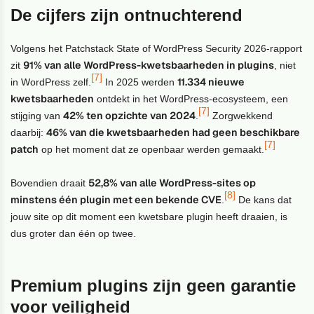
De cijfers zijn ontnuchterend
Volgens het Patchstack State of WordPress Security 2026-rapport
91% van alle WordPress-kwetsbaarheden in plugins
zit
, niet
[7]
11.334 nieuwe
in WordPress zelf.
In 2025 werden
kwetsbaarheden
ontdekt in het WordPress-ecosysteem, een
[7]
42% ten opzichte van 2024
stijging van
.
Zorgwekkend
46% van die kwetsbaarheden had geen beschikbare
daarbij:
[7]
patch
op het moment dat ze openbaar werden gemaakt.
52,8% van alle WordPress-sites op
Bovendien draait
[8]
minstens één plugin met een bekende CVE
.
De kans dat
jouw site op dit moment een kwetsbare plugin heeft draaien, is
dus groter dan één op twee.
Premium plugins zijn geen garantie
voor veiligheid