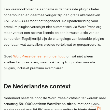
Een veelvoorkomende aanname is dat betaalde plugins beter
onderhouden en daarmee veiliger zijn dan gratis alternatieven.
CVE-2026-3300 toont het tegendeel. De updatemelding voor
premium plugins verschijnt niet automatisch via
WordPress
.org,
maar vereist een actieve licentie en een bewuste actie van de
beheerder. Tegelijkertijd zijn de changelogs van betaalde plugins
openbaar, wat aanvallers precies vertelt wat er gerepareerd is.
Goed
WordPress-beheer en onderhoud
omvat niet alleen
snelheid en prestaties, maar ook het tijdig updaten van alle
plugins, inclusief premium exemplaren.
De Nederlandse context
Nederland heeft de hoogste WordPress-dichtheid ter wereld: naar
591.000 actieve WordPress-sites
schatting
, met een
CMS
-
[9]
84,5% van alle websites in Nederland
marktaandeel van
.