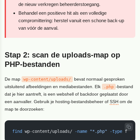
de nieuw verkregen beheerderstoegang.
Behandel een positieve hit als een volledige
compromittering: herstel vanuit een schone back-up
van vóór de aanval.
Stap 2: scan de uploads-map op
PHP-bestanden
De map
bevat normaal gesproken
wp-content/uploads/
uitsluitend afbeeldingen en mediabestanden. Elk
-bestand
.php
dat je hier aantreft, is een webshell of backdoor geplaatst door
een aanvaller. Gebruik je hosting-bestandsbeheer of
SSH
om de
map te doorzoeken:
find
 wp-content/uploads/ 
-name
"*.php"
-type
 f