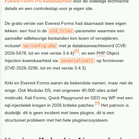
Everest Forms Pro-kwetsbaarheid
voor de volledige technische
details en een controlestap voor je eigen site.
De gratis versie van Everest Forms had daarnaast twee eigen
lekken: een fout in de
-parameter waarmee een
old_files
aanvaller willekeurige bestanden kon lezen of verwijderen,
inclusief
met je databasewachtwoord (CVE-
wp-config.php
[8]
2026-5478, tot en met versie 3.4.4)
, en een
PHP
Object
Injection-kwetsbaarheid via
op forminvoer
unserialize()
(CVE-2026-3296, tot en met versie 3.4.3).
Kirki en Everest Forms waren de bekendste namen, maar niet de
enige. Ook Modular DS, met ongeveer 40.000 sites actief
misbruikt, Kali Forms, Quick Playground en GEO my WP met een
[9]
sql-injectielek kregen in 2026 kritieke patches.
Het patroon is
duidelijk: dit is geen incident met twee plugins, dit is een
structureel probleem met het hele pluginecosysteem.