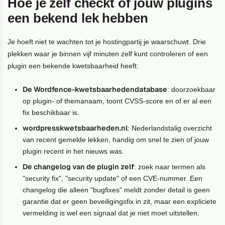
Hoe je zelf checkt of jouw plugins
een bekend lek hebben
Je hoeft niet te wachten tot je hostingpartij je waarschuwt. Drie
plekken waar je binnen vijf minuten zelf kunt controleren of een
plugin een bekende kwetsbaarheid heeft:
De Wordfence-kwetsbaarhedendatabase
: doorzoekbaar
op plugin- of themanaam, toont CVSS-score en of er al een
fix beschikbaar is.
wordpresskwetsbaarheden.nl
: Nederlandstalig overzicht
van recent gemelde lekken, handig om snel te zien of jouw
plugin recent in het nieuws was.
De changelog van de plugin zelf
: zoek naar termen als
"security fix", "security update" of een CVE-nummer. Een
changelog die alleen "bugfixes" meldt zonder detail is geen
garantie dat er geen beveiligingsfix in zit, maar een expliciete
vermelding is wel een signaal dat je niet moet uitstellen.