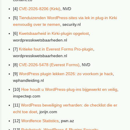
[4]
CVE-2026-8206 (Kirki)
, NVD
[5]
Tienduizenden WordPress-sites via lek in plug-in Kirki
eenvoudig over te nemen
, security.nl
[6]
Kwetsbaarheid in Kirki-plugin opgelost
,
wordpresskwetsbaarheden.nl
[7]
Kritieke fout in Everest Forms Pro-plugin
,
wordpresskwetsbaarheden.nl
[8]
CVE-2026-5478 (Everest Forms)
, NVD
[9]
WordPress plugin lekken 2026: zo voorkom je hack
,
wphandleiding.nl
[10]
Hoe houdt u WordPress-plug-ins bijgewerkt en veilig
,
inspectwp.com
[11]
WordPress beveiliging verharden: de checklist die er
echt toe doet
, jorijn.com
[12]
Wordfence Statistics
, pwn.az
[13]
Patchstack, WordPress & Plugins Security
,