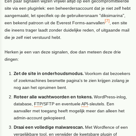
Een paar signalen wijzen vrijwel altijd op een gecompromitteerde
site via een pluginlek: een beheerdersaccount dat je niet zelf hebt
aangemaakt, let specifiek op de gebruikersnaam "diksimarina",
[7]
een bekend patroon uit de Everest Forms-aanvallen
, een site
die ineens trager laadt zonder duidelijke reden, of uitgaande mail
die je zelf niet verstuurd hebt.
Herken je een van deze signalen, doe dan meteen deze drie
dingen:
Zet de site in onderhoudsmodus.
Voorkom dat bezoekers
of zoekmachines besmette pagina's te zien krijgen zolang je
nog aan het opruimen bent.
Roteer alle wachtwoorden en tokens.
WordPress-inlog,
database,
FTP
/SFTP en eventuele
API
-sleutels. Een
aanvaller met toegang heeft mogelijk meer dan alleen het
admin-account gekopieerd.
Draai een volledige malwarescan.
Met Wordfence of een
vergelijkbare tool, en verwijder de kwetsbare plugin of