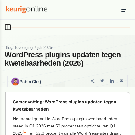
Inloggen
Bestellen
Hosting
Hosting & servers
/
·
·
Blog
Beveiliging
7 juli 2026
WordPress plugins updaten tegen
Domeinnaam
kwetsbaarheden (2026)
Registreer je domein
Ondersteuning
Pablo Cleij
Support & kennisbank
Ontdek
Samenvatting: WordPress plugins updaten tegen
Blog & tools
kwetsbaarheden
Het aantal gemelde WordPress-pluginkwetsbaarheden
Webmail
steeg in Q1 2026 met 50 procent ten opzichte van Q1
Je mail bekijken in een online omgeving
[1]
2025
, en 52,8 procent van alle WordPress-sites draait