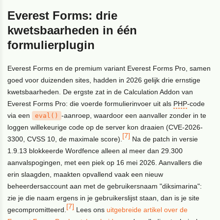
Everest Forms: drie
kwetsbaarheden in één
formulierplugin
Everest Forms en de premium variant Everest Forms Pro, samen
goed voor duizenden sites, hadden in 2026 gelijk drie ernstige
kwetsbaarheden. De ergste zat in de Calculation Addon van
Everest Forms Pro: die voerde formulierinvoer uit als
PHP
-code
via een
-aanroep, waardoor een aanvaller zonder in te
eval()
loggen willekeurige code op de server kon draaien (CVE-2026-
[7]
3300, CVSS 10, de maximale score).
Na de patch in versie
1.9.13 blokkeerde Wordfence alleen al meer dan 29.300
aanvalspogingen, met een piek op 16 mei 2026. Aanvallers die
erin slaagden, maakten opvallend vaak een nieuw
beheerdersaccount aan met de gebruikersnaam "diksimarina":
zie je die naam ergens in je gebruikerslijst staan, dan is je site
[7]
gecompromitteerd.
Lees ons
uitgebreide artikel over de