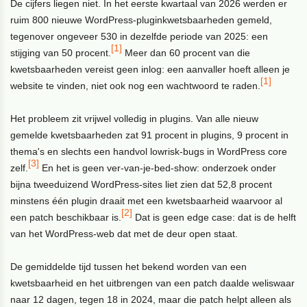
De cijfers liegen niet. In het eerste kwartaal van 2026 werden er
ruim 800 nieuwe WordPress-pluginkwetsbaarheden gemeld,
tegenover ongeveer 530 in dezelfde periode van 2025: een
[1]
stijging van 50 procent.
Meer dan 60 procent van die
kwetsbaarheden vereist geen inlog: een aanvaller hoeft alleen je
[1]
website te vinden, niet ook nog een wachtwoord te raden.
Het probleem zit vrijwel volledig in plugins. Van alle nieuw
gemelde kwetsbaarheden zat 91 procent in plugins, 9 procent in
thema's en slechts een handvol lowrisk-bugs in WordPress core
[3]
zelf.
En het is geen ver-van-je-bed-show: onderzoek onder
bijna tweeduizend WordPress-sites liet zien dat 52,8 procent
minstens één plugin draait met een kwetsbaarheid waarvoor al
[2]
een patch beschikbaar is.
Dat is geen edge case: dat is de helft
van het WordPress-web dat met de deur open staat.
De gemiddelde tijd tussen het bekend worden van een
kwetsbaarheid en het uitbrengen van een patch daalde weliswaar
naar 12 dagen, tegen 18 in 2024, maar die patch helpt alleen als