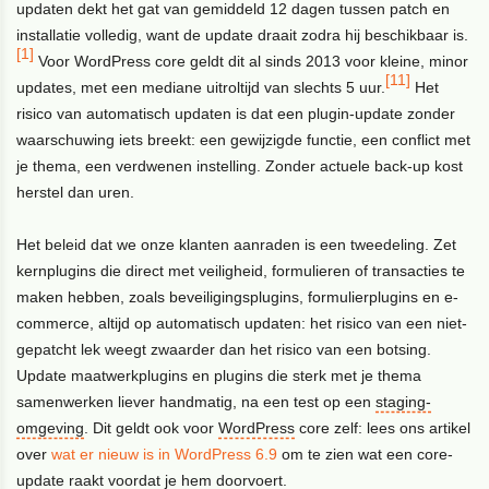
updaten dekt het gat van gemiddeld 12 dagen tussen patch en
installatie volledig, want de update draait zodra hij beschikbaar is.
[1]
Voor WordPress core geldt dit al sinds 2013 voor kleine, minor
[11]
updates, met een mediane uitroltijd van slechts 5 uur.
Het
risico van automatisch updaten is dat een plugin-update zonder
waarschuwing iets breekt: een gewijzigde functie, een conflict met
je thema, een verdwenen instelling. Zonder actuele back-up kost
herstel dan uren.
Het beleid dat we onze klanten aanraden is een tweedeling. Zet
kernplugins die direct met veiligheid, formulieren of transacties te
maken hebben, zoals beveiligingsplugins, formulierplugins en e-
commerce, altijd op automatisch updaten: het risico van een niet-
gepatcht lek weegt zwaarder dan het risico van een botsing.
Update maatwerkplugins en plugins die sterk met je thema
samenwerken liever handmatig, na een test op een
staging-
omgeving
. Dit geldt ook voor
WordPress
core zelf: lees ons artikel
over
wat er nieuw is in WordPress 6.9
om te zien wat een core-
update raakt voordat je hem doorvoert.