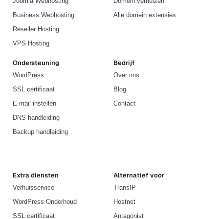
Joomla Webhosting
Domein verhuizen
Business Webhosting
Alle domein extensies
Reseller Hosting
VPS Hosting
Ondersteuning
Bedrijf
WordPress
Over ons
SSL certificaat
Blog
E-mail instellen
Contact
DNS handleiding
Backup handleiding
Extra diensten
Alternatief voor
Verhuisservice
TransIP
WordPress Onderhoud
Hostnet
SSL certificaat
Antagonist