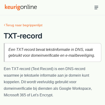
Inloggen
Bestellen
Terug naar begrippenlijst
Hosting
Hosting & servers
TXT-record
Domeinnaam
Registreer je domein
Een TXT-record bevat tekstinformatie in DNS, vaak
gebruikt voor domeinverificatie en e-mailbeveiliging.
Ondersteuning
Support & kennisbank
Een TXT-record (Text Record) is een DNS-record
waarmee je tekstuele informatie aan je domein kunt
Ontdek
Blog & tools
koppelen. Dit wordt veelvuldig gebruikt voor
domeinverificatie bij diensten als Google Workspace,
Webmail
Microsoft 365 of Let's Encrypt.
Je mail bekijken in een online omgeving