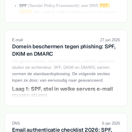
SPF
(Sender Policy Framework): een DNS
TXT-
record
dat vastlegt welke mailservers e-mail mogen
versturen namens jouw domein.
DKIM
(DomainKeys Identified Mail): voegt een
cryptografische handtekening toe aan elke uitgaande
e-mail, zodat de ontvanger kan verifiëren dat het
E-mail
27 jun 2026
Domein beschermen tegen phishing: SPF,
bericht niet is gemanipuleerd.
DKIM en DMARC
Het goede nieuws: drie DNS-records, correct ingesteld,
sluiten de achterdeur. SPF, DKIM en DMARC samen
vormen de standaardoplossing. De volgende secties
lopen ze door, van eenvoudig naar geavanceerd.
Laag 1: SPF, stel in welke servers e-mail
mogen sturen
SPF staat voor Sender Policy Framework. Het is een DNS
TXT-record
waarin je vastlegt welke IP-adressen en
servers gemachtigd zijn om e-mail te versturen namens
DNS
6 jan 2026
jouw domein. Een ontvangende mailserver kijkt dit record
Email authenticatie checklist 2026: SPF,