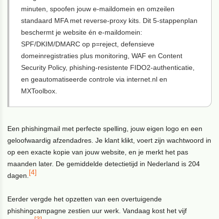
minuten, spoofen jouw e-maildomein en omzeilen
standaard MFA met reverse-proxy kits. Dit 5-stappenplan
beschermt je website én e-maildomein:
SPF/DKIM/DMARC op p=reject, defensieve
domeinregistraties plus monitoring, WAF en Content
Security Policy, phishing-resistente FIDO2-authenticatie,
en geautomatiseerde controle via internet.nl en
MXToolbox.
Een phishingmail met perfecte spelling, jouw eigen logo en een
geloofwaardig afzendadres. Je klant klikt, voert zijn wachtwoord in
op een exacte kopie van jouw website, en je merkt het pas
maanden later. De gemiddelde detectietijd in Nederland is 204
[4]
dagen.
Eerder vergde het opzetten van een overtuigende
phishingcampagne zestien uur werk. Vandaag kost het vijf
[3]