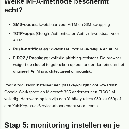
Welke MFA-methode beschermt
echt?
SMS-codes:
kwetsbaar voor AiTM en SIM-swapping.
TOTP-apps
(Google Authenticator, Authy): kwetsbaar voor
AiTM.
Push-notificaties:
kwetsbaar voor MFA-fatigue en AiTM.
FIDO2 / Passkeys:
volledig phishing-resistent. De browser
weigert de sleutel te gebruiken op een ander domein dan het
origineel. AiTM is architectureel onmogelijk.
Voor WordPress: installeer een passkey-plugin voor wp-admin.
Google Workspace en Microsoft 365 ondersteunen FIDO2 al
volledig. Hardware-opties zijn een YubiKey (circa €30 tot €50) of
een YubiKey-as-a-Service-abonnement voor teams.
Stap 5: monitoring instellen en je