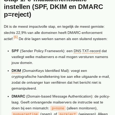
instellen (SPF, DKIM en DMARC
p=reject)
Dit is de meest impactvolle stap, en tegelijk de meest gemiste:
slechts 22,9% van alle domeinen heeft DMARC-enforcement
[6]
actief.
De drie lagen werken samen als een sluitend systeem:
SPF
(Sender Policy Framework): een
DNS
TXT-record
dat
vastlegt welke mailservers e-mail mogen versturen namens
jouw domein.
DKIM
(DomainKeys Identified Mail): voegt een
cryptografische handtekening toe aan elke uitgaande e-mail,
zodat de ontvanger kan verifiëren dat het bericht niet is
gemanipuleerd.
DMARC
(Domain-based Message Authentication): de policy-
laag. Geeft ontvangende mailservers de instructie wat te
doen bij een mismatch:
(alleen monitoren),
p=none
(spam), of
(weigeren). Alleen
p=quarantine
p=reject