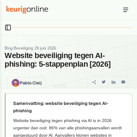
Inloggen
Bestellen
Hosting
Hosting & servers
/
·
·
Blog
Beveiliging
29 juni 2026
Website beveiliging tegen AI-
Domeinnaam
phishing: 5-stappenplan [2026]
Registreer je domein
Ondersteuning
Pablo Cleij
Support & kennisbank
Ontdek
Samenvatting: website beveiliging tegen AI-
Blog & tools
phishing
Website beveiliging tegen phishing via AI is in 2026
Webmail
urgenter dan ooit: 86% van alle phishingaanvallen wordt
Je mail bekijken in een online omgeving
aangestuurd door AI. Aanvallers klonen websites in