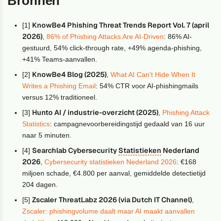
Bronnen
KnowBe4 Phishing Threat Trends Report Vol. 7 (april
[1]
2026)
,
86% of Phishing Attacks Are AI-Driven
: 86% AI-
gestuurd, 54% click-through rate, +49% agenda-phishing,
+41% Teams-aanvallen.
KnowBe4 Blog (2025)
[2]
,
What AI Can't Hide When It
Writes a Phishing Email
: 54% CTR voor AI-phishingmails
versus 12% traditioneel.
Hunto AI / industrie-overzicht (2025)
[3]
,
Phishing Attack
Statistics
: campagnevoorbereidingstijd gedaald van 16 uur
naar 5 minuten.
Searchlab Cybersecurity
Statistieken
Nederland
[4]
2026
,
Cybersecurity statistieken Nederland 2026
: €168
miljoen schade, €4.800 per aanval, gemiddelde detectietijd
204 dagen.
Zscaler ThreatLabz 2026 (via Dutch IT Channel)
[5]
,
Zscaler: phishingvolume daalt maar AI maakt aanvallen