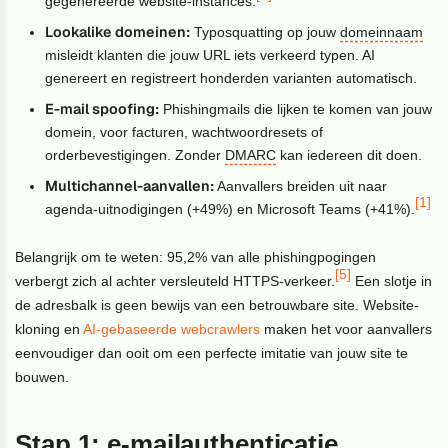
gegenereerde website-instances.
Lookalike domeinen:
Typosquatting op jouw
domeinnaam
misleidt klanten die jouw URL iets verkeerd typen. AI
genereert en registreert honderden varianten automatisch.
E-mail spoofing:
Phishingmails die lijken te komen van jouw
domein, voor facturen, wachtwoordresets of
orderbevestigingen. Zonder
DMARC
kan iedereen dit doen.
Multichannel-aanvallen:
Aanvallers breiden uit naar
[1]
agenda-uitnodigingen (+49%) en Microsoft Teams (+41%).
Belangrijk om te weten: 95,2% van alle phishingpogingen
[5]
verbergt zich al achter versleuteld HTTPS-verkeer.
Een slotje in
de adresbalk is geen bewijs van een betrouwbare site. Website-
kloning en
AI-gebaseerde webcrawlers
maken het voor aanvallers
eenvoudiger dan ooit om een perfecte imitatie van jouw site te
bouwen.
Stap 1: e-mailauthenticatie