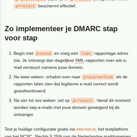
beschermt effectief.
p=reject
Zo implementeer je DMARC stap
voor stap
Begin met
en voeg een
rapportage-adres
p=none
rua=
toe. Je ontvangt dan dagelijkse
XML
-rapporten over wie e-
mail verstuurt namens jouw domein.
Na twee weken: schakel over naar
als de
p=quarantine
rapporten laten zien dat legitieme e-mail correct wordt
geauthenticeerd.
Na vier tot zes weken: zet op
. Vanaf dit moment
p=reject
worden nep-e-mails met jouw domein geweigerd bij de
ontvanger.
Test je huidige configuratie gratis via
internet.nl
, het testplatform
van het NCSC. Slechts 5,25% van de Nederlandse maildomeinen