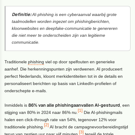
Definitie:
AI-phishing is een cyberaanval waarbij grote
taalmodellen worden ingezet om phishingberichten,
kloonwebsites en deepfake-communicatie te genereren
die niet meer te onderscheiden zijn van legitieme
communicatie.
Traditionele
phishing
viel op door spelfouten en generieke
aanhef. Die herkenningspunten zijn verdwenen. AI produceert
perfect Nederlands, kloont merkidentiteiten tot in de details en
personaliseert berichten op basis van LinkedIn-profielen of
onderschepte e-mails.
86% van alle phishingaanvallen AI-gestuurd
Inmiddels is
, een
[1]
stijging van 80% in 2024 naar 86% nu.
Die AI-phishingmails
halen een click-through rate van 54%, tegenover 12% voor
[2]
traditionele phishing.
AI bracht de campagnevoorbereidingstijd
[3]
terug van zestien uur naar vijf minuten,
terwijl de totale