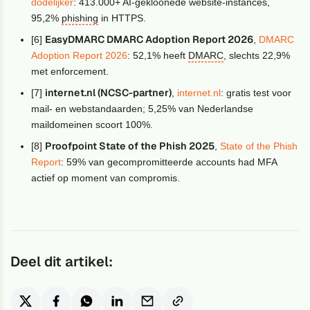
dodelijker
: 413.000+ AI-gekloonede website-instances,
95,2%
phishing
in HTTPS.
EasyDMARC DMARC Adoption Report 2026
[6]
,
DMARC
Adoption Report 2026
: 52,1% heeft
DMARC
, slechts 22,9%
met enforcement.
internet.nl (NCSC-partner)
[7]
,
internet.nl
: gratis test voor
mail- en webstandaarden; 5,25% van Nederlandse
maildomeinen scoort 100%.
Proofpoint State of the Phish 2025
[8]
,
State of the Phish
Report
: 59% van gecompromitteerde accounts had MFA
actief op moment van compromis.
Deel dit artikel: