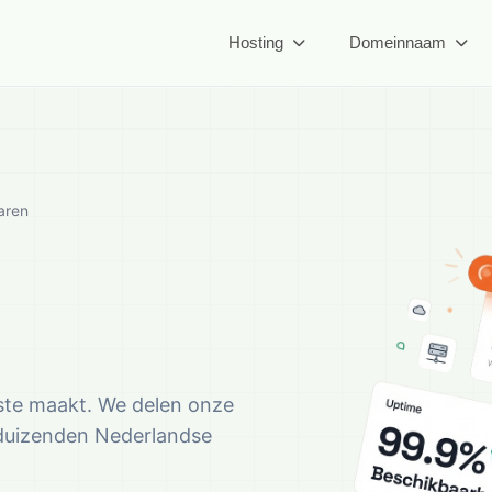
Hosting
Domeinnaam
aren
ieder
ste maakt. We delen onze
m duizenden Nederlandse