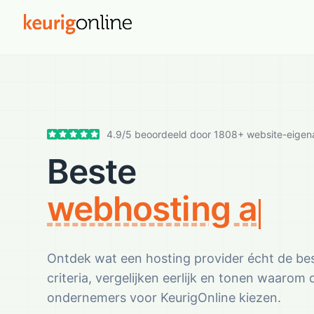
4.9
/
5
beoordeeld door
1808
+ website-eigen
Beste
webhosting aanb
Ontdek wat een hosting provider écht de be
criteria, vergelijken eerlijk en tonen waaro
ondernemers voor KeurigOnline kiezen.