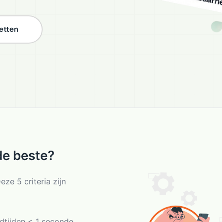
etten
de beste?
eze 5 criteria zijn
tijden < 1 seconde