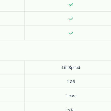
LiteSpeed
1 GB
1 core
in NL