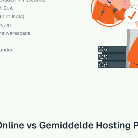
t SLA
niet India)
osten
 malwarescans
onder.
Online vs Gemiddelde Hosting P