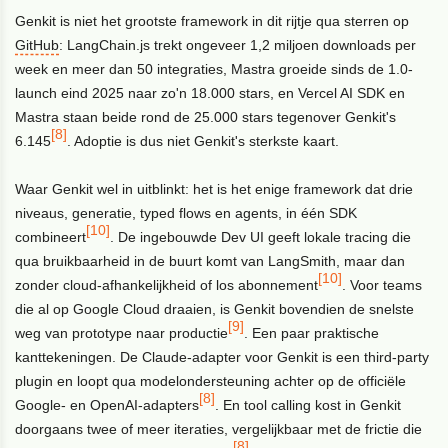
Genkit is niet het grootste framework in dit rijtje qua sterren op
GitHub
: LangChain.js trekt ongeveer 1,2 miljoen downloads per
week en meer dan 50 integraties, Mastra groeide sinds de 1.0-
launch eind 2025 naar zo'n 18.000 stars, en Vercel AI SDK en
Mastra staan beide rond de 25.000 stars tegenover Genkit's
[8]
6.145
. Adoptie is dus niet Genkit's sterkste kaart.
Waar Genkit wel in uitblinkt: het is het enige framework dat drie
niveaus, generatie, typed flows en agents, in één SDK
[10]
combineert
. De ingebouwde Dev UI geeft lokale tracing die
qua bruikbaarheid in de buurt komt van LangSmith, maar dan
[10]
zonder cloud-afhankelijkheid of los abonnement
. Voor teams
die al op Google Cloud draaien, is Genkit bovendien de snelste
[9]
weg van prototype naar productie
. Een paar praktische
kanttekeningen. De Claude-adapter voor Genkit is een third-party
plugin en loopt qua modelondersteuning achter op de officiële
[8]
Google- en OpenAI-adapters
. En tool calling kost in Genkit
doorgaans twee of meer iteraties, vergelijkbaar met de frictie die
[8]