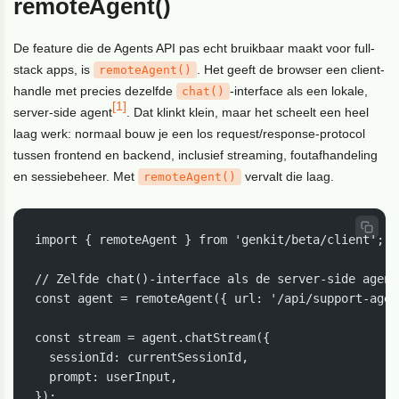
remoteAgent()
De feature die de Agents API pas echt bruikbaar maakt voor full-
stack apps, is
. Het geeft de browser een client-
remoteAgent()
handle met precies dezelfde
-interface als een lokale,
chat()
[1]
server-side agent
. Dat klinkt klein, maar het scheelt een heel
laag werk: normaal bouw je een los request/response-protocol
tussen frontend en backend, inclusief streaming, foutafhandeling
en sessiebeheer. Met
vervalt die laag.
remoteAgent()
import { remoteAgent } from 'genkit/beta/client';

// Zelfde chat()-interface als de server-side agent
const agent = remoteAgent({ url: '/api/support-agen
const stream = agent.chatStream({

  sessionId: currentSessionId,

  prompt: userInput,

});
