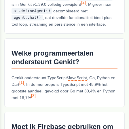
[2]
is in Genkit v1.39.0 volledig verwijderd
. Migreer naar
gecombineerd met
ai.defineAgent()
, dat dezelfde functionaliteit biedt plus
agent.chat()
tool loop, streaming en persistence in één interface.
Welke programmeertalen
ondersteunt Genkit?
Genkit ondersteunt TypeScript/
JavaScript
, Go, Python en
[1]
Dart
. In de monorepo is TypeScript met 48,9% het
grootste aandeel, gevolgd door Go met 30,4% en Python
[3]
met 18,7%
.
Moet ik Firebase gebruiken om