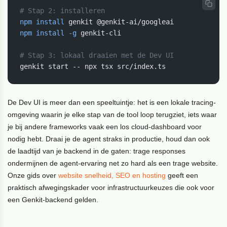
# Stap 2: installeren
npm
install
npm
install
-g
 genkit-cli

# Stap 3: lokaal draaien met de Dev UI
De Dev UI is meer dan een speeltuintje: het is een lokale tracing-
omgeving waarin je elke stap van de tool loop terugziet, iets waar
je bij andere frameworks vaak een los cloud-dashboard voor
nodig hebt. Draai je de agent straks in productie, houd dan ook
de laadtijd van je backend in de gaten: trage responses
ondermijnen de agent-ervaring net zo hard als een trage website.
Onze gids over
website snelheid, SEO en hosting
geeft een
praktisch afwegingskader voor infrastructuurkeuzes die ook voor
een Genkit-backend gelden.