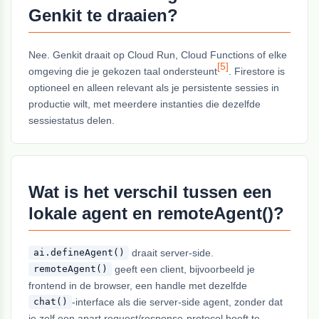
Genkit te draaien?
Nee. Genkit draait op Cloud Run, Cloud Functions of elke
[5]
omgeving die je gekozen taal ondersteunt
. Firestore is
optioneel en alleen relevant als je persistente sessies in
productie wilt, met meerdere instanties die dezelfde
sessiestatus delen.
Wat is het verschil tussen een
lokale agent en remoteAgent()?
draait server-side.
ai.defineAgent()
geeft een client, bijvoorbeeld je
remoteAgent()
frontend in de browser, een handle met dezelfde
-interface als die server-side agent, zonder dat
chat()
je zelf een apart request/response-protocol hoeft te