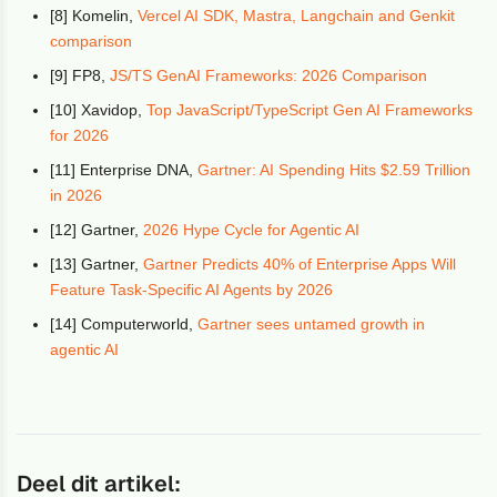
[8] Komelin,
Vercel AI SDK, Mastra, Langchain and Genkit
comparison
[9] FP8,
JS/TS GenAI Frameworks: 2026 Comparison
[10] Xavidop,
Top JavaScript/TypeScript Gen AI Frameworks
for 2026
[11] Enterprise DNA,
Gartner: AI Spending Hits $2.59 Trillion
in 2026
[12] Gartner,
2026 Hype Cycle for Agentic AI
[13] Gartner,
Gartner Predicts 40% of Enterprise Apps Will
Feature Task-Specific AI Agents by 2026
[14] Computerworld,
Gartner sees untamed growth in
agentic AI
Deel dit artikel: