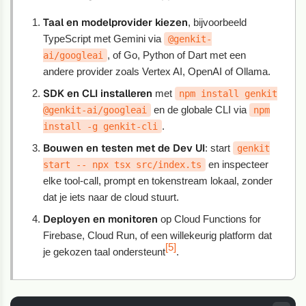
Taal en modelprovider kiezen
, bijvoorbeeld
TypeScript met Gemini via
@genkit-
, of Go, Python of Dart met een
ai/googleai
andere provider zoals Vertex AI, OpenAI of Ollama.
SDK en CLI installeren
met
npm install genkit
en de globale CLI via
@genkit-ai/googleai
npm
.
install -g genkit-cli
Bouwen en testen met de Dev UI
: start
genkit
en inspecteer
start -- npx tsx src/index.ts
elke tool-call, prompt en tokenstream lokaal, zonder
dat je iets naar de cloud stuurt.
Deployen en monitoren
op Cloud Functions for
Firebase, Cloud Run, of een willekeurig platform dat
[5]
je gekozen taal ondersteunt
.