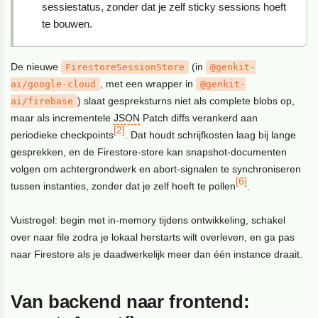
sessiestatus, zonder dat je zelf sticky sessions hoeft
te bouwen.
De nieuwe
(in
FirestoreSessionStore
@genkit-
, met een wrapper in
ai/google-cloud
@genkit-
) slaat gespreksturns niet als complete blobs op,
ai/firebase
maar als incrementele
JSON
Patch diffs verankerd aan
[2]
periodieke checkpoints
. Dat houdt schrijfkosten laag bij lange
gesprekken, en de Firestore-store kan snapshot-documenten
volgen om achtergrondwerk en abort-signalen te synchroniseren
[6]
tussen instanties, zonder dat je zelf hoeft te pollen
.
Vuistregel: begin met in-memory tijdens ontwikkeling, schakel
over naar file zodra je lokaal herstarts wilt overleven, en ga pas
naar Firestore als je daadwerkelijk meer dan één instance draait.
Van backend naar frontend: