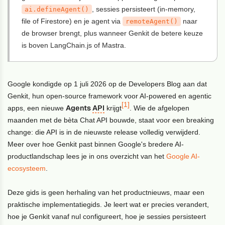
, sessies persisteert (in-memory,
ai.defineAgent()
file of Firestore) en je agent via
naar
remoteAgent()
de browser brengt, plus wanneer Genkit de betere keuze
is boven LangChain.js of Mastra.
Google kondigde op 1 juli 2026 op de Developers Blog aan dat
Genkit, hun open-source framework voor AI-powered en agentic
[1]
Agents
API
apps, een nieuwe
krijgt
. Wie de afgelopen
maanden met de bèta Chat API bouwde, staat voor een breaking
change: die API is in de nieuwste release volledig verwijderd.
Meer over hoe Genkit past binnen Google's bredere AI-
productlandschap lees je in ons overzicht van het
Google AI-
ecosysteem
.
Deze gids is geen herhaling van het productnieuws, maar een
praktische implementatiegids. Je leert wat er precies verandert,
hoe je Genkit vanaf nul configureert, hoe je sessies persisteert