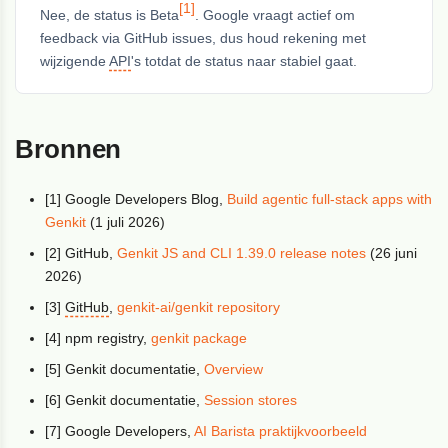
[1]
Nee, de status is Beta
. Google vraagt actief om
feedback via GitHub issues, dus houd rekening met
wijzigende
API
's totdat de status naar stabiel gaat.
Bronnen
[1] Google Developers Blog,
Build agentic full-stack apps with
Genkit
(1 juli 2026)
[2] GitHub,
Genkit JS and CLI 1.39.0 release notes
(26 juni
2026)
[3]
GitHub
,
genkit-ai/genkit repository
[4] npm registry,
genkit package
[5] Genkit documentatie,
Overview
[6] Genkit documentatie,
Session stores
[7] Google Developers,
AI Barista praktijkvoorbeeld