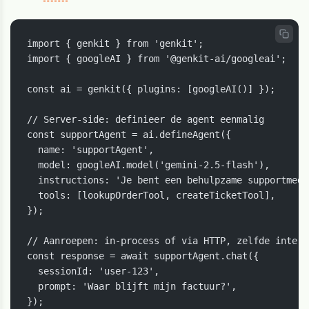
import { genkit } from 'genkit';

import { googleAI } from '@genkit-ai/googleai';

const ai = genkit({ plugins: [googleAI()] });

// Server-side: definieer de agent eenmalig

const supportAgent = ai.defineAgent({

  name: 'supportAgent',

  model: googleAI.model('gemini-2.5-flash'),

  instructions: 'Je bent een behulpzame supportmede
  tools: [lookupOrderTool, createTicketTool],

});

// Aanroepen: in-process of via HTTP, zelfde interfa
const response = await supportAgent.chat({

  sessionId: 'user-123',

  prompt: 'Waar blijft mijn factuur?',
