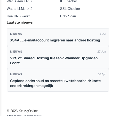
Wat is een URL?
IP Checker
Wat is LLMs.txt?
SSL Checker
Hoe DNS werkt
DNS Scan
Laatste nieuws
NIEUWS
3 Jul
XS4ALL e-mailaccount migreren naar andere hosting
NIEUWS
27 Jun
VPS of Shared Hosting Kiezen? Wanneer Upgraden
Loont
NIEUWS
30 Apr
Gepland onderhoud na recente kwetsbaarheid: korte
onderbrekingen mogelijk
© 2026 KeurigOnline