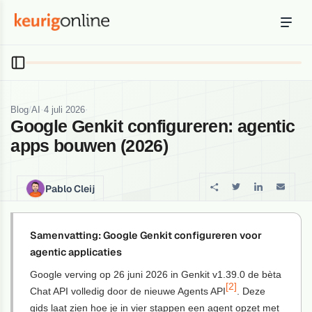
Inloggen
Bestellen
Hosting
Hosting & servers
/
·
·
Blog
AI
4 juli 2026
Google Genkit configureren: agentic
Domeinnaam
apps bouwen (2026)
Registreer je domein
Ondersteuning
Pablo Cleij
Support & kennisbank
Ontdek
Samenvatting: Google Genkit configureren voor
Blog & tools
agentic applicaties
Google verving op 26 juni 2026 in Genkit v1.39.0 de bèta
Webmail
[2]
Chat API volledig door de nieuwe Agents API
Je mail bekijken in een online omgeving
. Deze
gids laat zien hoe je in vier stappen een agent opzet met