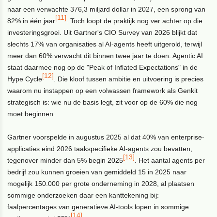
naar een verwachte 376,3 miljard dollar in 2027, een sprong van
[11]
82% in één jaar
. Toch loopt de praktijk nog ver achter op die
investeringsgroei. Uit Gartner's CIO Survey van 2026 blijkt dat
slechts 17% van organisaties al AI-agents heeft uitgerold, terwijl
meer dan 60% verwacht dit binnen twee jaar te doen. Agentic AI
staat daarmee nog op de "Peak of Inflated Expectations" in de
[12]
Hype Cycle
. Die kloof tussen ambitie en uitvoering is precies
waarom nu instappen op een volwassen framework als Genkit
strategisch is: wie nu de basis legt, zit voor op de 60% die nog
moet beginnen.
Gartner voorspelde in augustus 2025 al dat 40% van enterprise-
applicaties eind 2026 taakspecifieke AI-agents zou bevatten,
[13]
tegenover minder dan 5% begin 2025
. Het aantal agents per
bedrijf zou kunnen groeien van gemiddeld 15 in 2025 naar
mogelijk 150.000 per grote onderneming in 2028, al plaatsen
sommige onderzoeken daar een kanttekening bij:
faalpercentages van generatieve AI-tools lopen in sommige
[14]