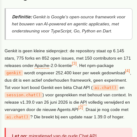
Definitie:
Genkit is Google's open-source framework voor
het bouwen van AI-powered en agentic applicaties, met
ondersteuning voor TypeScript, Go, Python en Dart.
Genkit is geen kleine sideproject: de repository staat op 6.145
stars, 775 forks en 852 open issues, met 150 contributors en 171
[3]
releases onder
Apache
-2.0-licentie
. Het npm-package
[4]
wordt ongeveer 252.400 keer per week gedownload
,
genkit
dus dit is een actief onderhouden framework, geen experiment.
Tot voor kort bood Genkit een bèta Chat API (
en
ai.chat()
) voor gesprekken met behoud van context. In
session.chat()
release v1.39.0 van 26 juni 2026 is die
API
volledig verwijderd en
[2]
vervangen door de nieuwe Agents API
. Draai je nog code met
? Die breekt bij een update naar 1.39.0 of hoger.
ai.chat()
Let op:
migratiepad van de oude Chat API