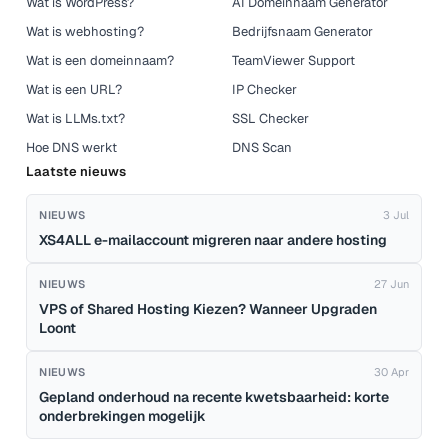
Wat is WordPress?
AI Domeinnaam Generator
Wat is webhosting?
Bedrijfsnaam Generator
Wat is een domeinnaam?
TeamViewer Support
Wat is een URL?
IP Checker
Wat is LLMs.txt?
SSL Checker
Hoe DNS werkt
DNS Scan
Laatste nieuws
NIEUWS
3 Jul
XS4ALL e-mailaccount migreren naar andere hosting
NIEUWS
27 Jun
VPS of Shared Hosting Kiezen? Wanneer Upgraden
Loont
NIEUWS
30 Apr
Gepland onderhoud na recente kwetsbaarheid: korte
onderbrekingen mogelijk