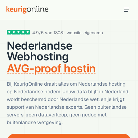
Inloggen
Bestellen
4.9
/
5
van
1808
+ website-eigenaren
Hosting
Nederlandse
Hosting & servers
Webhosting
Domeinnaam
Registreer je domein
AVG-proof hosting
Ondersteuning
Bij KeurigOnline draait alles om Nederlandse hosting
Support & kennisbank
op Nederlandse bodem. Jouw data blijft in Nederland,
wordt beschermd door Nederlandse wet, en je krijgt
Ontdek
support van Nederlandse experts. Geen buitenlandse
Blog & tools
servers, geen dataverkoop, geen gedoe met
Webmail
buitenlandse wetgeving.
Je mail bekijken in een online omgeving