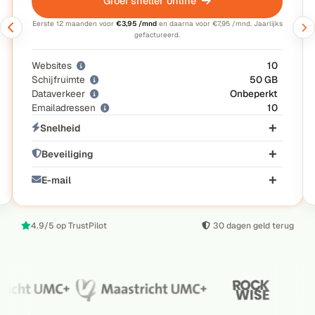
Groei sneller online
Eerste 12 maanden voor
€3,95 /mnd
en daarna voor €7,95 /mnd. Jaarlijks
gefactureerd.
Websites
10
Schijfruimte
50 GB
Dataverkeer
Onbeperkt
Emailadressen
10
Snelheid
Beveiliging
E-mail
4.9/5 op TrustPilot
30 dagen geld terug