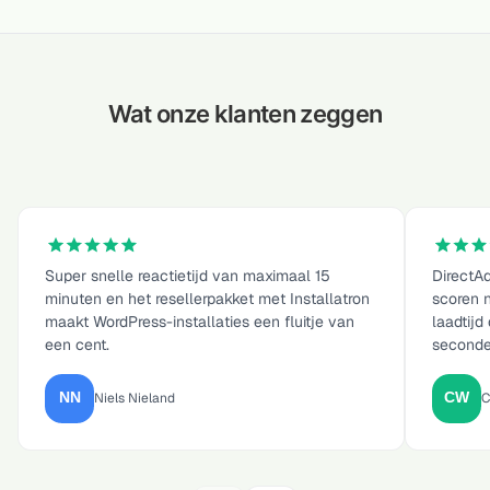
Wat onze klanten zeggen
Super snelle reactietijd van maximaal 15
DirectAd
minuten en het resellerpakket met Installatron
scoren 
maakt WordPress-installaties een fluitje van
laadtijd
een cent.
seconde
Niels Nieland
C