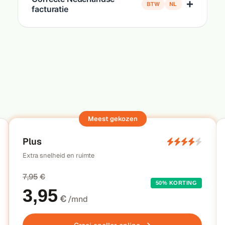
BTW
NL
facturatie
Plus
Extra snelheid en ruimte
7,95
€
50% KORTING
3,95
€
/mnd