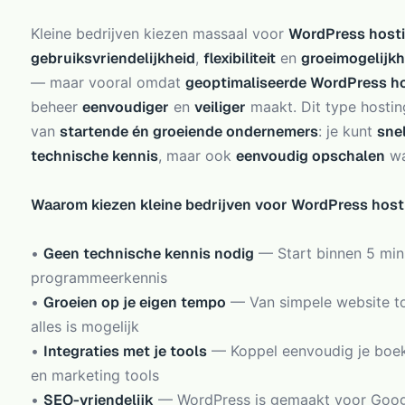
Kleine bedrijven kiezen massaal voor
WordPress host
gebruiksvriendelijkheid
,
flexibiliteit
en
groeimogelijk
— maar vooral omdat
geoptimaliseerde WordPress h
beheer
eenvoudiger
en
veiliger
maakt. Dit type hostin
van
startende én groeiende ondernemers
: je kunt
sne
technische kennis
, maar ook
eenvoudig opschalen
wa
Waarom kiezen kleine bedrijven voor WordPress host
•
Geen technische kennis nodig
— Start binnen 5 min
programmeerkennis
•
Groeien op je eigen tempo
— Van simpele website to
alles is mogelijk
•
Integraties met je tools
— Koppel eenvoudig je boek
en marketing tools
•
SEO-vriendelijk
— WordPress is gemaakt voor Googl