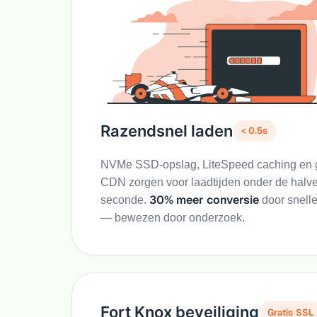
Razendsnel laden
< 0.5s
NVMe SSD-opslag, LiteSpeed caching en g
CDN zorgen voor laadtijden onder de halv
30% meer conversie
seconde.
door snelle
— bewezen door onderzoek.
Fort Knox beveiliging
Gratis SSL