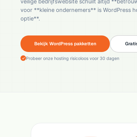
veilige bedrijfswebsite schuilt altijd **betro
voor **kleine ondernemers** is WordPress 
optie**.
Bekijk WordPress pakketten
Grati
Probeer onze hosting risicoloos voor 30 dagen