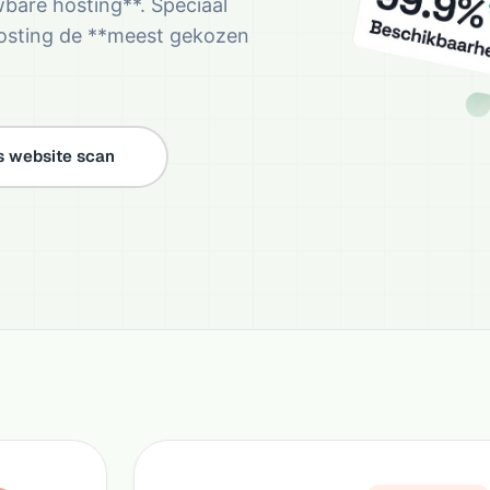
uwbare hosting**. Speciaal
hosting de **meest gekozen
s website scan