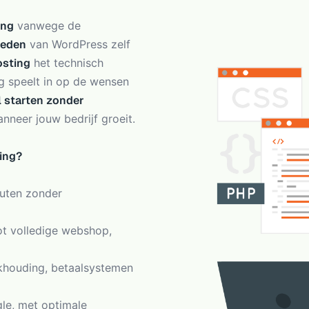
ing
vanwege de
heden
van WordPress zelf
osting
het technisch
g speelt in op de wensen
l starten zonder
nneer jouw bedrijf groeit.
ing?
uten zonder
t volledige webshop,
houding, betaalsystemen
e, met optimale