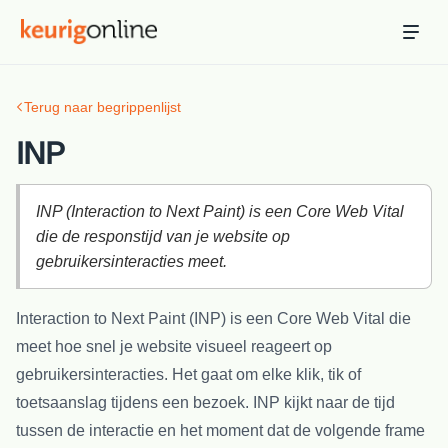
Inloggen
Bestellen
Terug naar begrippenlijst
Hosting
Hosting & servers
INP
Domeinnaam
Registreer je domein
INP (Interaction to Next Paint) is een Core Web Vital
die de responstijd van je website op
Ondersteuning
gebruikersinteracties meet.
Support & kennisbank
Interaction to Next Paint (INP) is een Core Web Vital die
Ontdek
meet hoe snel je website visueel reageert op
Blog & tools
gebruikersinteracties. Het gaat om elke klik, tik of
Webmail
toetsaanslag tijdens een bezoek. INP kijkt naar de tijd
Je mail bekijken in een online omgeving
tussen de interactie en het moment dat de volgende frame