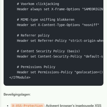
    # Voorkom clickjacking

    Header always set X-Frame-Options "SAMEORIGIN"

    # MIME-type sniffing blokkeren

    Header set X-Content-Type-Options "nosniff"

    # Referrer policy

    Header set Referrer-Policy "strict-origin-when-
    # Content Security Policy (basis)

    Header set Content-Security-Policy "default-src
    # Permissions Policy

    Header set Permissions-Policy "geolocation=(), 
</IfModule>
Beveiligingslagen:
: Activeert browser's ingebouwde
XSS
X-XSS-Protection