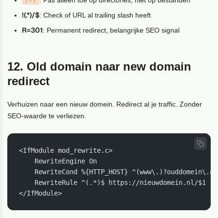
!-f
!(.*)/$
: Check of URL al trailing slash heeft
R=301
: Permanent redirect, belangrijke SEO signal
12. Old domain naar new domain
redirect
Verhuizen naar een nieuw domein. Redirect al je traffic. Zonder
SEO-waarde te verliezen.
<IfModule mod_rewrite.c>

    RewriteEngine On

    RewriteCond %{HTTP_HOST} ^(www\.)?ouddomein\.nl
    RewriteRule ^(.*)$ https://nieuwdomein.nl/$1 [R
</IfModule>