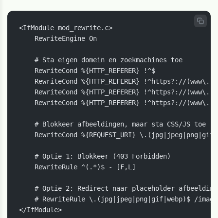
<IfModule mod_rewrite.c>

    RewriteEngine On

    # Sta eigen domein en zoekmachines toe

    RewriteCond %{HTTP_REFERER} !^$

    RewriteCond %{HTTP_REFERER} !^https?://(www\.)?
    RewriteCond %{HTTP_REFERER} !^https?://(www\.)?
    RewriteCond %{HTTP_REFERER} !^https?://(www\.)?
    # Blokkeer afbeeldingen, maar sta CSS/JS toe

    RewriteCond %{REQUEST_URI} \.(jpg|jpeg|png|gif|
    # Optie 1: Blokkeer (403 Forbidden)

    RewriteRule ^(.*)$ - [F,L]

    # Optie 2: Redirect naar placeholder afbeelding
    # RewriteRule \.(jpg|jpeg|png|gif|webp)$ /image
</IfModule>