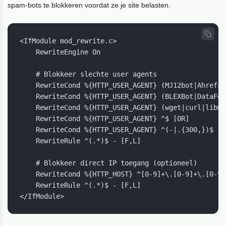
spam-bots te blokkeren voordat ze je site belasten.
<IfModule mod_rewrite.c>

    RewriteEngine On

    # Blokkeer slechte user agents

    RewriteCond %{HTTP_USER_AGENT} (MJ12bot|AhrefsB
    RewriteCond %{HTTP_USER_AGENT} (BLEXBot|DataFor
    RewriteCond %{HTTP_USER_AGENT} (wget|curl|libww
    RewriteCond %{HTTP_USER_AGENT} ^$ [OR]

    RewriteCond %{HTTP_USER_AGENT} ^(-|.{300,})$ [NC
    RewriteRule ^(.*)$ - [F,L]

    # Blokkeer direct IP toegang (optioneel)

    RewriteCond %{HTTP_HOST} ^[0-9]+\.[0-9]+\.[0-9]
    RewriteRule ^(.*)$ - [F,L]

</IfModule>