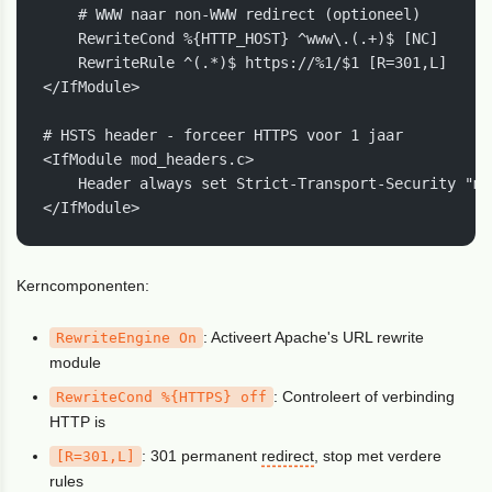
    # WWW naar non-WWW redirect (optioneel)

    RewriteCond %{HTTP_HOST} ^www\.(.+)$ [NC]

    RewriteRule ^(.*)$ https://%1/$1 [R=301,L]

</IfModule>

# HSTS header - forceer HTTPS voor 1 jaar

<IfModule mod_headers.c>

    Header always set Strict-Transport-Security "ma
</IfModule>
Kerncomponenten:
: Activeert Apache's URL rewrite
RewriteEngine On
module
: Controleert of verbinding
RewriteCond %{HTTPS} off
HTTP is
: 301 permanent
redirect
, stop met verdere
[R=301,L]
rules