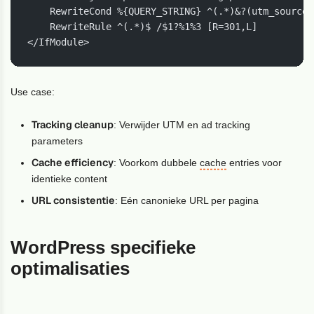
    RewriteCond %{QUERY_STRING} ^(.*)&?(utm_source|
    RewriteRule ^(.*)$ /$1?%1%3 [R=301,L]

</IfModule>
Use case:
Tracking cleanup
: Verwijder UTM en ad tracking
parameters
Cache efficiency
: Voorkom dubbele
cache
entries voor
identieke content
URL consistentie
: Eén canonieke URL per pagina
WordPress specifieke
optimalisaties