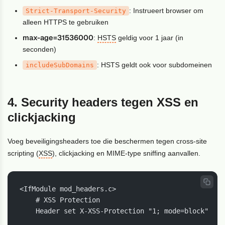
: Instrueert browser om
Strict-Transport-Security
alleen HTTPS te gebruiken
max-age=31536000
:
HSTS
geldig voor 1 jaar (in
seconden)
: HSTS geldt ook voor subdomeinen
includeSubDomains
4. Security headers tegen XSS en
clickjacking
Voeg beveiligingsheaders toe die beschermen tegen cross-site
scripting (
XSS
), clickjacking en MIME-type sniffing aanvallen.
<IfModule mod_headers.c>

    # XSS Protection

    Header set X-XSS-Protection "1; mode=block"
