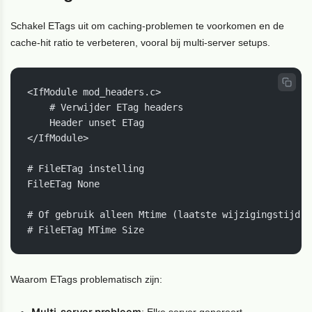
Schakel ETags uit om caching-problemen te voorkomen en de
cache-hit ratio te verbeteren, vooral bij multi-server setups.
<IfModule mod_headers.c>

    # Verwijder ETag headers

    Header unset ETag

</IfModule>

# FileETag instelling

FileETag None

# Of gebruik alleen Mtime (laatste wijzigingstijd)

# FileETag MTime Size
Waarom ETags problematisch zijn:
Multi-server probleem
: Elke server genereert