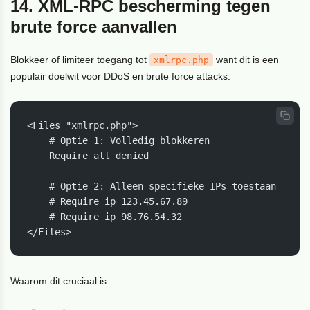
14. XML-RPC bescherming tegen
brute force aanvallen
Blokkeer of limiteer toegang tot
want dit is een
xmlrpc.php
populair doelwit voor DDoS en brute force attacks.
<Files "xmlrpc.php">

    # Optie 1: Volledig blokkeren

    Require all denied

    # Optie 2: Alleen specifieke IPs toestaan

    # Require ip 123.45.67.89

    # Require ip 98.76.54.32

</Files>
Waarom dit cruciaal is: