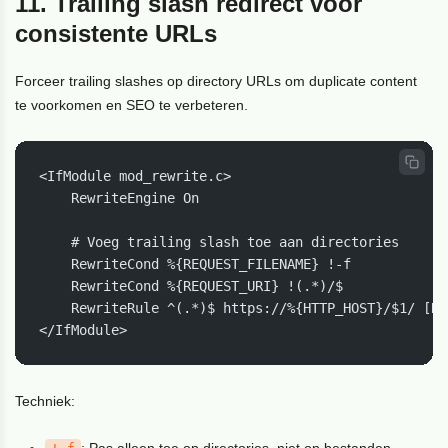
11. Trailing slash redirect voor
consistente URLs
Forceer trailing slashes op directory URLs om duplicate content
te voorkomen en SEO te verbeteren.
<IfModule mod_rewrite.c>

    RewriteEngine On

    # Voeg trailing slash toe aan directories

    RewriteCond %{REQUEST_FILENAME} !-f

    RewriteCond %{REQUEST_URI} !(.*)/$

    RewriteRule ^(.*)$ https://%{HTTP_HOST}/$1/ [R=
</IfModule>
Techniek:
: Pas alleen toe op directories, niet op bestanden