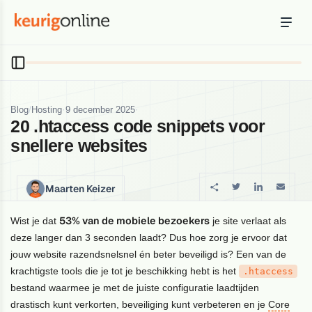
Inloggen
Bestellen
Hosting
Hosting & servers
/
·
·
Blog
Hosting
9 december 2025
20 .htaccess code snippets voor
Domeinnaam
snellere websites
Registreer je domein
Ondersteuning
Maarten Keizer
Support & kennisbank
53% van de mobiele bezoekers
Wist je dat
je site verlaat als
Ontdek
deze langer dan 3 seconden laadt? Dus hoe zorg je ervoor dat
Blog & tools
jouw website razendsnelsnel én beter beveiligd is? Een van de
krachtigste tools die je tot je beschikking hebt is het
.htaccess
Webmail
bestand waarmee je met de juiste configuratie laadtijden
Je mail bekijken in een online omgeving
drastisch kunt verkorten, beveiliging kunt verbeteren en je
Core