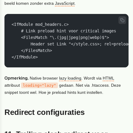
beeld komen zonder extra
JavaScript
.
<IfModule mod_headers.c>

    # Link preload hint voor critical images

    <FilesMatch "\.(jpg|jpeg|png|webp)$">

        Header set Link "</style.css>; rel=preload;
    </FilesMatch>

</IfModule>
Opmerking.
Native browser
lazy loading
. Wordt via
HTML
attribuut
gedaan. Niet via .htaccess. Deze
loading="lazy"
snippet toont wel. Hoe je preload hints kunt instellen.
Redirect configuraties