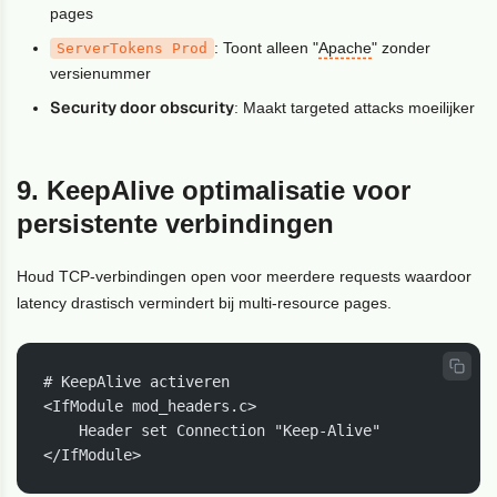
pages
: Toont alleen "
Apache
" zonder
ServerTokens Prod
versienummer
Security door obscurity
: Maakt targeted attacks moeilijker
9. KeepAlive optimalisatie voor
persistente verbindingen
Houd TCP-verbindingen open voor meerdere requests waardoor
latency drastisch vermindert bij multi-resource pages.
# KeepAlive activeren

<IfModule mod_headers.c>

    Header set Connection "Keep-Alive"

</IfModule>