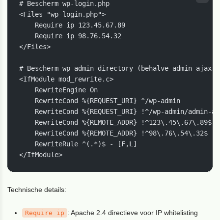
# Bescherm wp-login.php

<Files "wp-login.php">

    Require ip 123.45.67.89

    Require ip 98.76.54.32

</Files>

# Bescherm wp-admin directory (behalve admin-ajax.p
<IfModule mod_rewrite.c>

    RewriteEngine On

    RewriteCond %{REQUEST_URI} ^/wp-admin

    RewriteCond %{REQUEST_URI} !^/wp-admin/admin-aj
    RewriteCond %{REMOTE_ADDR} !^123\.45\.67\.89$

    RewriteCond %{REMOTE_ADDR} !^98\.76\.54\.32$

    RewriteRule ^(.*)$ - [F,L]

</IfModule>
Technische details:
: Apache 2.4 directieve voor IP whitelisting
Require ip