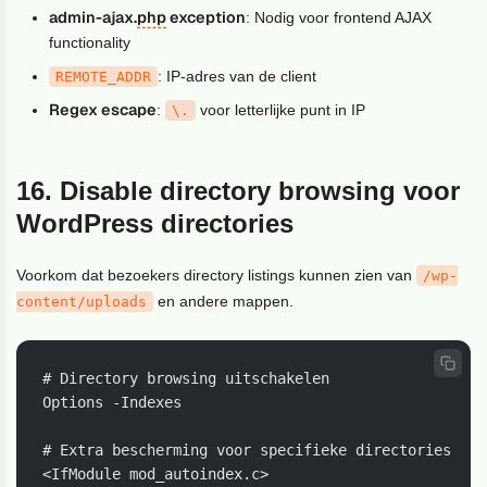
admin-ajax.
php
exception
: Nodig voor frontend AJAX
functionality
: IP-adres van de client
REMOTE_ADDR
Regex escape
:
voor letterlijke punt in IP
\.
16. Disable directory browsing voor
WordPress directories
Voorkom dat bezoekers directory listings kunnen zien van
/wp-
en andere mappen.
content/uploads
# Directory browsing uitschakelen

Options -Indexes

# Extra bescherming voor specifieke directories

<IfModule mod_autoindex.c>
