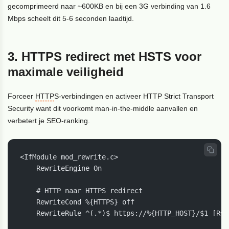
gecomprimeerd naar ~600KB en bij een 3G verbinding van 1.6
Mbps scheelt dit 5-6 seconden laadtijd.
3. HTTPS redirect met HSTS voor
maximale veiligheid
Forceer
HTTP
S-verbindingen en activeer HTTP Strict Transport
Security want dit voorkomt man-in-the-middle aanvallen en
verbetert je SEO-ranking.
<IfModule mod_rewrite.c>

    RewriteEngine On

    # HTTP naar HTTPS redirect

    RewriteCond %{HTTPS} off

    RewriteRule ^(.*)$ https://%{HTTP_HOST}/$1 [R=30