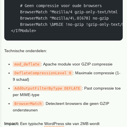
    # Geen compressie voor oude browsers

    BrowserMatch ^Mozilla/4 gzip-only-text/html

    BrowserMatch ^Mozilla/4\.0[678] no-gzip

    BrowserMatch \bMSIE !no-gzip !gzip-only-text/htm
</IfModule>
Technische onderdelen:
: Apache module voor GZIP compressie
mod_deflate
: Maximale compressie (1-
DeflateCompressionLevel 9
9 schaal)
: Past compressie toe
AddOutputFilterByType DEFLATE
per MIME-type
: Detecteert browsers die geen GZIP
BrowserMatch
ondersteunen
Impact:
Een typische
WordPress
site van 2MB wordt