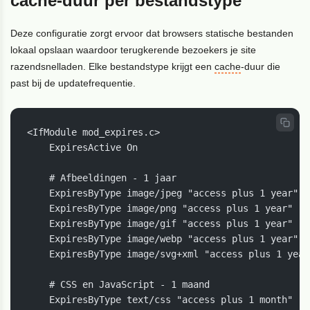
cache-duur per bestandstype
Deze configuratie zorgt ervoor dat browsers statische bestanden
lokaal opslaan waardoor terugkerende bezoekers je site
razendsnelladen. Elke bestandstype krijgt een
cache
-duur die
past bij de updatefrequentie.
<IfModule mod_expires.c>

    ExpiresActive On

    # Afbeeldingen - 1 jaar

    ExpiresByType image/jpeg "access plus 1 year"

    ExpiresByType image/png "access plus 1 year"

    ExpiresByType image/gif "access plus 1 year"

    ExpiresByType image/webp "access plus 1 year"

    ExpiresByType image/svg+xml "access plus 1 year"
    # CSS en JavaScript - 1 maand

    ExpiresByType text/css "access plus 1 month"
