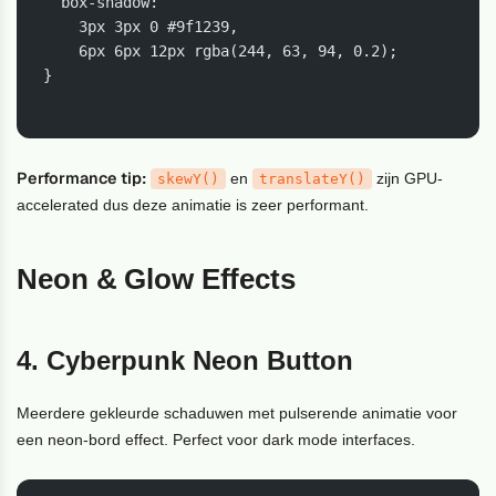
  box-shadow:

    3px 3px 0 #9f1239,

    6px 6px 12px rgba(244, 63, 94, 0.2);

}

Performance tip:
en
zijn GPU-
skewY()
translateY()
accelerated dus deze animatie is zeer performant.
Neon & Glow Effects
4. Cyberpunk Neon Button
Meerdere gekleurde schaduwen met pulserende animatie voor
een neon-bord effect. Perfect voor dark mode interfaces.