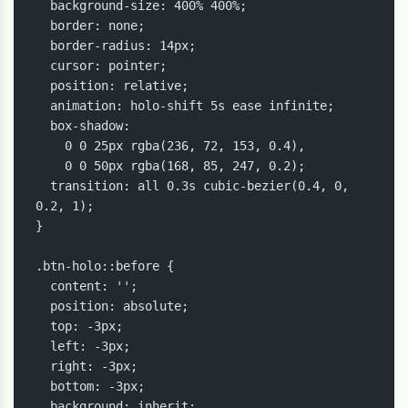
  background-size: 400% 400%;

  border: none;

  border-radius: 14px;

  cursor: pointer;

  position: relative;

  animation: holo-shift 5s ease infinite;

  box-shadow:

    0 0 25px rgba(236, 72, 153, 0.4),

    0 0 50px rgba(168, 85, 247, 0.2);

  transition: all 0.3s cubic-bezier(0.4, 0, 
0.2, 1);

}

.btn-holo::before {

  content: '';

  position: absolute;

  top: -3px;

  left: -3px;

  right: -3px;

  bottom: -3px;

  background: inherit;
