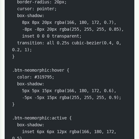
  border-radius: 20px;

  cursor: pointer;

  box-shadow: 

    8px 8px 20px rgba(166, 180, 172, 0.7),

    -8px -8px 20px rgba(255, 255, 255, 0.85),

    inset 0 0 0 transparent;

  transition: all 0.25s cubic-bezier(0.4, 0, 
0.2, 1);

}

.btn-neomorphic:hover {

  color: #319795;

  box-shadow: 

    5px 5px 15px rgba(166, 180, 172, 0.6),

    -5px -5px 15px rgba(255, 255, 255, 0.9);

}

.btn-neomorphic:active {

  box-shadow: 

    inset 6px 6px 12px rgba(166, 180, 172, 
0.5),
