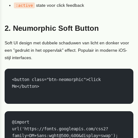
state voor click feedback
:active
2. Neumorphic Soft Button
Soft UI design met dubbele schaduwen van licht en donker voor
een "gedrukt in het oppervlak" effect. Populair in moderne iOS-
stijl interfaces.
<button class="btn-neomorphic">Click 
Me</button>

@import 
url('https://fonts.googleapis.com/css2?
family=DM+Sans:wght@500;600&display=swap');
