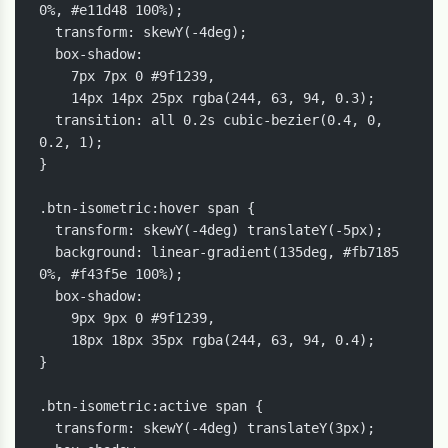
0%, #e11d48 100%);

  transform: skewY(-4deg);

  box-shadow:

    7px 7px 0 #9f1239,

    14px 14px 25px rgba(244, 63, 94, 0.3);

  transition: all 0.2s cubic-bezier(0.4, 0, 
0.2, 1);

}

.btn-isometric:hover span {

  transform: skewY(-4deg) translateY(-5px);

  background: linear-gradient(135deg, #fb7185 
0%, #f43f5e 100%);

  box-shadow:

    9px 9px 0 #9f1239,

    18px 18px 35px rgba(244, 63, 94, 0.4);

}

.btn-isometric:active span {

  transform: skewY(-4deg) translateY(3px);
