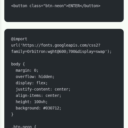
<button class="btn-neon">ENTER</button>

@import 
url('https://fonts.googleapis.com/css2?
family=Orbitron:wght@600;700&display=swap');

body {

  margin: 0;

  overflow: hidden;

  display: flex;

  justify-content: center;

  align-items: center;

  height: 100vh;

  background: #030712;

}

.btn-neon {
