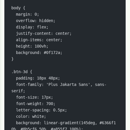
body {

  margin: 0;

  overflow: hidden;

  display: flex;

  justify-content: center;

  align-items: center;

  height: 100vh;

  background: #0f172a;

}

.btn-3d {

  padding: 18px 48px;

  font-family: 'Plus Jakarta Sans', sans-
serif;

  font-size: 17px;

  font-weight: 700;

  letter-spacing: 0.5px;

  color: white;

  background: linear-gradient(145deg, #6366f1 
0%, #8b5cf6 50%, #a855f7 100%);
