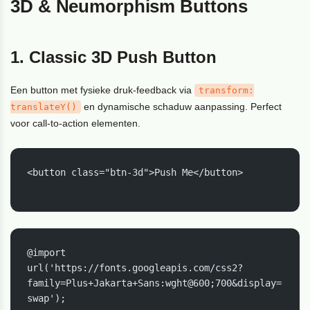
3D & Neumorphism Buttons
1. Classic 3D Push Button
Een button met fysieke druk-feedback via
transform:
en dynamische schaduw aanpassing. Perfect
translateY()
voor call-to-action elementen.
<button class="btn-3d">Push Me</button>

@import 
url('https://fonts.googleapis.com/css2?
family=Plus+Jakarta+Sans:wght@600;700&display=
swap');
