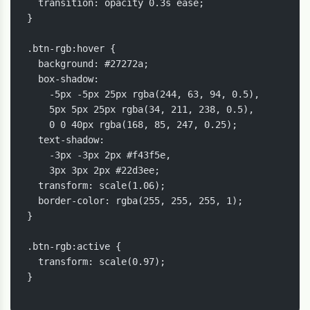
  transition: opacity 0.3s ease;

}

.btn-rgb:hover {

  background: #27272a;

  box-shadow:

    -5px -5px 25px rgba(244, 63, 94, 0.5),

    5px 5px 25px rgba(34, 211, 238, 0.5),

    0 0 40px rgba(168, 85, 247, 0.25);

  text-shadow:

    -3px -3px 2px #f43f5e,

    3px 3px 2px #22d3ee;

  transform: scale(1.06);

  border-color: rgba(255, 255, 255, 1);

}

.btn-rgb:active {

  transform: scale(0.97);

}
