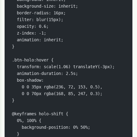
  background-size: inherit;

  border-radius: 16px;

  filter: blur(15px);

  opacity: 0.6;

  z-index: -1;

  animation: inherit;

}

.btn-holo:hover {

  transform: scale(1.06) translateY(-3px);

  animation-duration: 2.5s;

  box-shadow:

    0 0 35px rgba(236, 72, 153, 0.5),

    0 0 70px rgba(168, 85, 247, 0.3);

}

@keyframes holo-shift {

  0%, 100% {

    background-position: 0% 50%;

  }
