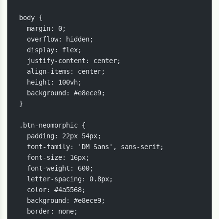
body {

  margin: 0;

  overflow: hidden;

  display: flex;

  justify-content: center;

  align-items: center;

  height: 100vh;

  background: #e8ece9;

}

.btn-neomorphic {

  padding: 22px 54px;

  font-family: 'DM Sans', sans-serif;

  font-size: 16px;

  font-weight: 600;

  letter-spacing: 0.8px;

  color: #4a5568;

  background: #e8ece9;

  border: none;
