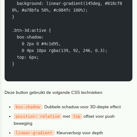
  background: linear-gradient(145deg, #818cf8 
0%, #a78bfa 50%, #c084fc 100%);

}

.btn-3d:active {

  box-shadow: 

    0 2px 0 #4c1d95,

    0 4px 10px rgba(139, 92, 246, 0.3);

  top: 6px;

}

Deze button gebruikt de volgende CSS technieken:
: Dubbele schaduw voor 3D-diepte effect
box-shadow
met
offset voor push
position
: relative
top
beweging
: Kleurverloop voor depth
linear-gradient