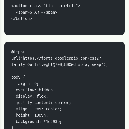
<button class="btn-isometric">

  <span>START</span>

</button>

@import 
url('https://fonts.googleapis.com/css2?
family=Outfit:wght@700;800&display=swap');

body {

  margin: 0;

  overflow: hidden;

  display: flex;

  justify-content: center;

  align-items: center;

  height: 100vh;

  background: #1e293b;

}
