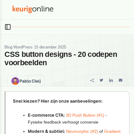
Inloggen
Hosting
Hosting & servers
/
·
·
Blog
WordPress
15 december 2025
CSS button designs - 20 codepen
Domeinnaam
voorbeelden
Registreer je domein
Ondersteuning
Pablo Cleij
Support & kennisbank
Ontdek
Snel kiezen? Hier zijn onze aanbevelingen:
Blog & tools
E-commerce CTA:
3D Push Button (#1)
-
Webmail
Fysieke feedback verhoogt conversie
Je mail bekijken in een online omgeving
Modern & subtiel:
Neumorphic (#2)
of
Gradient