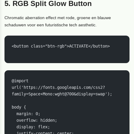
5. RGB Split Glow Button
Chromatic aberration effect met rode, groene en blauwe
schaduwen voor een futuristische tech aesthetic.
<button class="btn-rgb">ACTIVATE</button>

@import 
url('https://fonts.googleapis.com/css2?
family=Space+Mono:wght@700&display=swap');

body {

  margin: 0;

  overflow: hidden;

  display: flex;

  justify-content: center;
