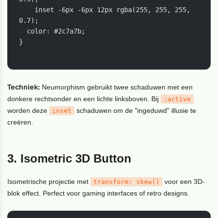
    inset -6px -6px 12px rgba(255, 255, 255, 
0.7);

  color: #2c7a7b;

}

Techniek:
Neumorphism gebruikt twee schaduwen met een
donkere rechtsonder en een lichte linksboven. Bij
:active
worden deze
schaduwen om de "ingeduwd" illusie te
inset
creëren.
3. Isometric 3D Button
Isometrische projectie met
voor een 3D-
transform: skew()
blok effect. Perfect voor gaming interfaces of retro designs.