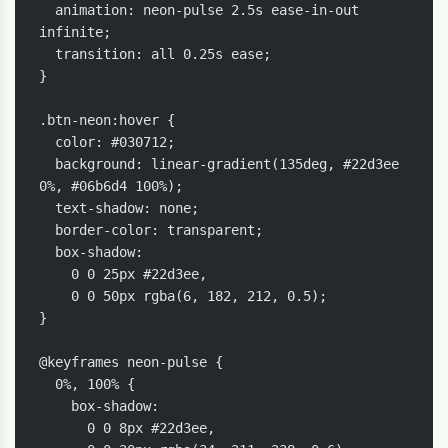
  animation: neon-pulse 2.5s ease-in-out 
infinite;

  transition: all 0.25s ease;

}

.btn-neon:hover {

  color: #030712;

  background: linear-gradient(135deg, #22d3ee 
0%, #06b6d4 100%);

  text-shadow: none;

  border-color: transparent;

  box-shadow:

    0 0 25px #22d3ee,

    0 0 50px rgba(6, 182, 212, 0.5);

}

@keyframes neon-pulse {

  0%, 100% {

    box-shadow:

      0 0 8px #22d3ee,
