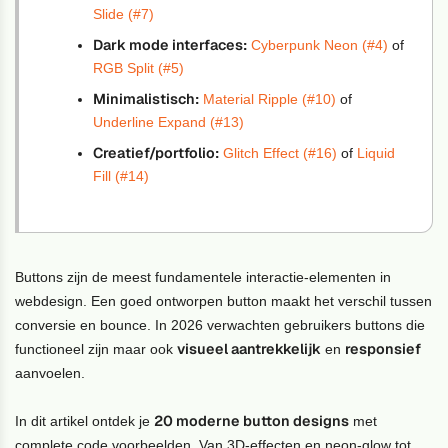
Slide (#7)
Dark mode interfaces:
Cyberpunk Neon (#4)
of
RGB Split (#5)
Minimalistisch:
Material Ripple (#10)
of
Underline Expand (#13)
Creatief/portfolio:
Glitch Effect (#16)
of
Liquid
Fill (#14)
Buttons zijn de meest fundamentele interactie-elementen in
webdesign. Een goed ontworpen button maakt het verschil tussen
conversie en bounce. In 2026 verwachten gebruikers buttons die
visueel aantrekkelijk
responsief
functioneel zijn maar ook
en
aanvoelen.
20 moderne button designs
In dit artikel ontdek je
met
complete code voorbeelden. Van 3D-effecten en neon-glow tot