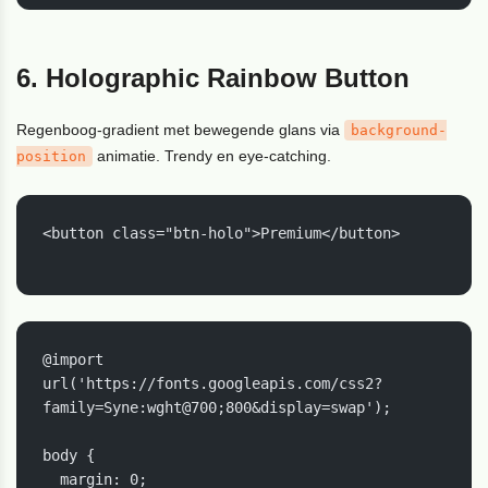
6. Holographic Rainbow Button
Regenboog-gradient met bewegende glans via
background-
animatie. Trendy en eye-catching.
position
<button class="btn-holo">Premium</button>

@import 
url('https://fonts.googleapis.com/css2?
family=Syne:wght@700;800&display=swap');

body {

  margin: 0;
