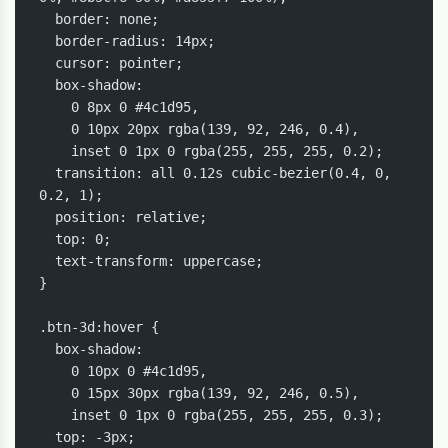
  border: none;

  border-radius: 14px;

  cursor: pointer;

  box-shadow: 

    0 8px 0 #4c1d95,

    0 10px 20px rgba(139, 92, 246, 0.4),

    inset 0 1px 0 rgba(255, 255, 255, 0.2);

  transition: all 0.12s cubic-bezier(0.4, 0, 
0.2, 1);

  position: relative;

  top: 0;

  text-transform: uppercase;

}

.btn-3d:hover {

  box-shadow: 

    0 10px 0 #4c1d95,

    0 15px 30px rgba(139, 92, 246, 0.5),

    inset 0 1px 0 rgba(255, 255, 255, 0.3);

  top: -3px;
