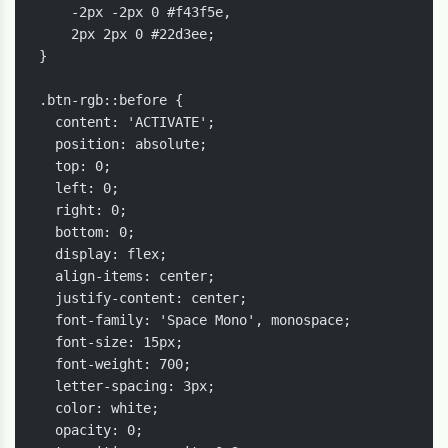
    -2px -2px 0 #f43f5e,

    2px 2px 0 #22d3ee;

}

.btn-rgb::before {

  content: 'ACTIVATE';

  position: absolute;

  top: 0;

  left: 0;

  right: 0;

  bottom: 0;

  display: flex;

  align-items: center;

  justify-content: center;

  font-family: 'Space Mono', monospace;

  font-size: 15px;

  font-weight: 700;

  letter-spacing: 3px;

  color: white;

  opacity: 0;
