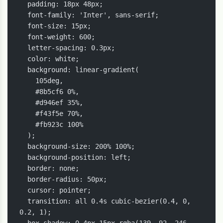
  padding: 18px 48px;

  font-family: 'Inter', sans-serif;

  font-size: 15px;

  font-weight: 600;

  letter-spacing: 0.3px;

  color: white;

  background: linear-gradient(

    105deg,

    #8b5cf6 0%,

    #d946ef 35%,

    #f43f5e 70%,

    #fb923c 100%

  );

  background-size: 200% 100%;

  background-position: left;

  border: none;

  border-radius: 50px;

  cursor: pointer;

  transition: all 0.4s cubic-bezier(0.4, 0, 
0.2, 1);
