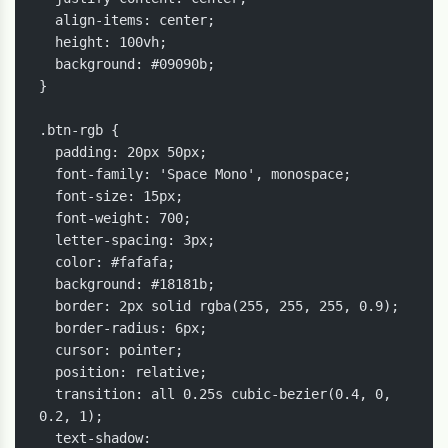
  align-items: center;

  height: 100vh;

  background: #09090b;

}

.btn-rgb {

  padding: 20px 50px;

  font-family: 'Space Mono', monospace;

  font-size: 15px;

  font-weight: 700;

  letter-spacing: 3px;

  color: #fafafa;

  background: #18181b;

  border: 2px solid rgba(255, 255, 255, 0.9);

  border-radius: 6px;

  cursor: pointer;

  position: relative;

  transition: all 0.25s cubic-bezier(0.4, 0, 
0.2, 1);

  text-shadow:
