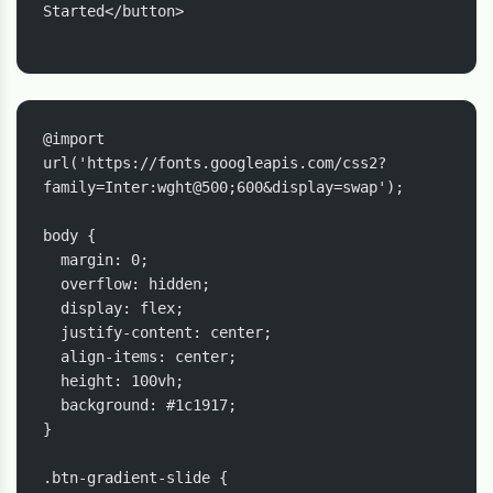
Started</button>

@import 
url('https://fonts.googleapis.com/css2?
family=Inter:wght@500;600&display=swap');

body {

  margin: 0;

  overflow: hidden;

  display: flex;

  justify-content: center;

  align-items: center;

  height: 100vh;

  background: #1c1917;

}

.btn-gradient-slide {
