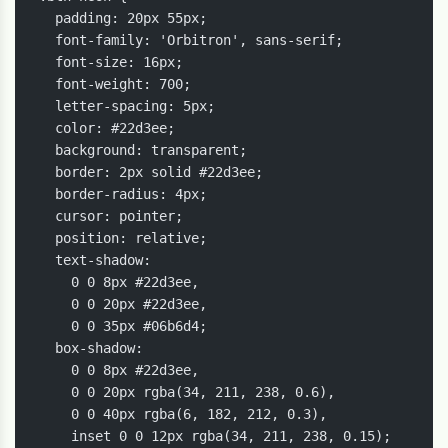
  padding: 20px 55px;

  font-family: 'Orbitron', sans-serif;

  font-size: 16px;

  font-weight: 700;

  letter-spacing: 5px;

  color: #22d3ee;

  background: transparent;

  border: 2px solid #22d3ee;

  border-radius: 4px;

  cursor: pointer;

  position: relative;

  text-shadow:

    0 0 8px #22d3ee,

    0 0 20px #22d3ee,

    0 0 35px #06b6d4;

  box-shadow:

    0 0 8px #22d3ee,

    0 0 20px rgba(34, 211, 238, 0.6),

    0 0 40px rgba(6, 182, 212, 0.3),

    inset 0 0 12px rgba(34, 211, 238, 0.15);
