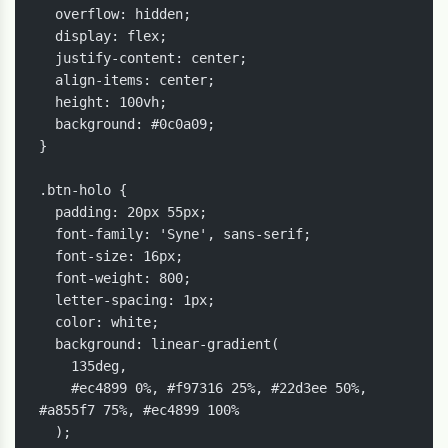
  overflow: hidden;

  display: flex;

  justify-content: center;

  align-items: center;

  height: 100vh;

  background: #0c0a09;

}

.btn-holo {

  padding: 20px 55px;

  font-family: 'Syne', sans-serif;

  font-size: 16px;

  font-weight: 800;

  letter-spacing: 1px;

  color: white;

  background: linear-gradient(

    135deg,

    #ec4899 0%, #f97316 25%, #22d3ee 50%, 
#a855f7 75%, #ec4899 100%

  );
