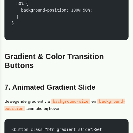
  50% {

    background-position: 100% 50%;

  }

}

Gradient & Color Transition
Buttons
7. Animated Gradient Slide
Bewegende gradient via
en
background-size
background-
animatie bij hover.
position
<button class="btn-gradient-slide">Get 