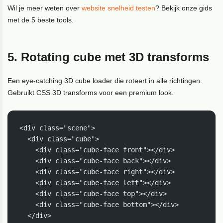
Wil je meer weten over
website snelheid testen
? Bekijk onze gids
met de 5 beste tools.
5. Rotating cube met 3D transforms
Een eye-catching 3D cube loader die roteert in alle richtingen.
Gebruikt CSS 3D transforms voor een premium look.
<div class="scene">

  <div class="cube">

    <div class="cube-face front"></div>

    <div class="cube-face back"></div>

    <div class="cube-face right"></div>

    <div class="cube-face left"></div>

    <div class="cube-face top"></div>

    <div class="cube-face bottom"></div>

  </div>
