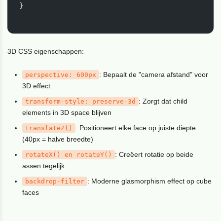
}

3D CSS eigenschappen:
: Bepaalt de "camera afstand" voor
perspective: 600px
3D effect
: Zorgt dat child
transform-style
: preserve-3d
elements in 3D space blijven
: Positioneert elke face op juiste diepte
translateZ()
(40px = halve breedte)
: Creëert rotatie op beide
rotateX() en rotateY()
assen tegelijk
: Moderne glasmorphism effect op cube
backdrop-filter
faces