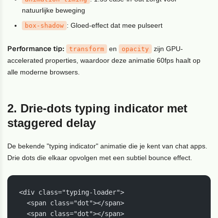
natuurlijke beweging
: Gloed-effect dat mee pulseert
box-shadow
Performance tip:
en
zijn GPU-
transform
opacity
accelerated properties, waardoor deze animatie 60fps haalt op
alle moderne browsers.
2. Drie-dots typing indicator met
staggered delay
De bekende "typing indicator" animatie die je kent van chat apps.
Drie dots die elkaar opvolgen met een subtiel bounce effect.
<div class="typing-loader">

  <span class="dot"></span>

  <span class="dot"></span>
