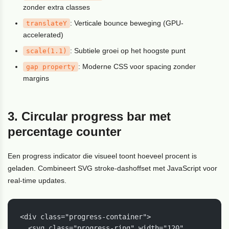
zonder extra classes
: Verticale bounce beweging (GPU-
translateY
accelerated)
: Subtiele groei op het hoogste punt
scale(1.1)
: Moderne CSS voor spacing zonder
gap
property
margins
3. Circular progress bar met
percentage counter
Een progress indicator die visueel toont hoeveel procent is
geladen. Combineert SVG stroke-dashoffset met JavaScript voor
real-time updates.
<div class="progress-container">

  <svg class="progress-ring" width="120" 