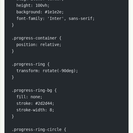
  height: 100vh;

  background: #1e1e2e;

  font-family: 'Inter', sans-serif;

}

.progress-container {

  position: relative;

}

.progress-ring {

  transform: rotate(-90deg);

}

.progress-ring-bg {

  fill: none;

  stroke: #2d2d44;

  stroke-width: 8;

}

.progress-ring-circle {
