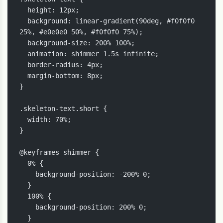
  height: 12px;

  background: linear-gradient(90deg, #f0f0f0 
25%, #e0e0e0 50%, #f0f0f0 75%);

  background-size: 200% 100%;

  animation: shimmer 1.5s infinite;

  border-radius: 4px;

  margin-bottom: 8px;

}

.skeleton-text.short {

  width: 70%;

}

@keyframes shimmer {

  0% {

    background-position: -200% 0;

  }

  100% {

    background-position: 200% 0;

  }
