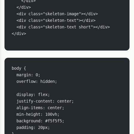
    </div>

  </div>

  <div class="skeleton-image"></div>

  <div class="skeleton-text"></div>

  <div class="skeleton-text short"></div>

</div>

body {

  margin: 0;

  overflow: hidden;

  display: flex;

  justify-content: center;

  align-items: center;

  min-height: 100vh;

  background: #f5f5f5;

  padding: 20px;

}
