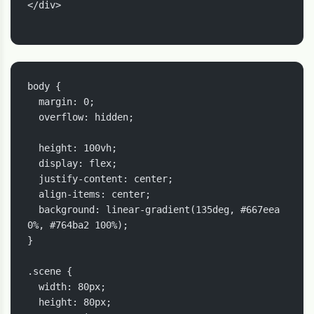
</div>

body {

  margin: 0;

  overflow: hidden;

  height: 100vh;

  display: flex;

  justify-content: center;

  align-items: center;

  background: linear-gradient(135deg, #667eea 
0%, #764ba2 100%);

}

.scene {

  width: 80px;

  height: 80px;
