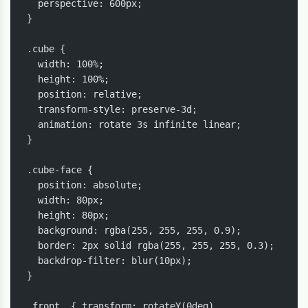
  perspective: 600px;

}

.cube {

  width: 100%;

  height: 100%;

  position: relative;

  transform-style: preserve-3d;

  animation: rotate 3s infinite linear;

}

.cube-face {

  position: absolute;

  width: 80px;

  height: 80px;

  background: rgba(255, 255, 255, 0.9);

  border: 2px solid rgba(255, 255, 255, 0.3);

  backdrop-filter: blur(10px);

}

.front  { transform: rotateY(0deg) 