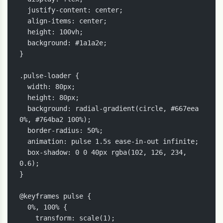
  justify-content: center;

  align-items: center;

  height: 100vh;

  background: #1a1a2e;

}

.pulse-loader {

  width: 80px;

  height: 80px;

  background: radial-gradient(circle, #667eea 
0%, #764ba2 100%);

  border-radius: 50%;

  animation: pulse 1.5s ease-in-out infinite;

  box-shadow: 0 0 40px rgba(102, 126, 234, 
0.6);

}

@keyframes pulse {

  0%, 100% {

    transform: scale(1);
