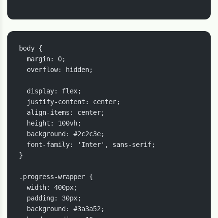
body {

  margin: 0;

  overflow: hidden;

  display: flex;

  justify-content: center;

  align-items: center;

  height: 100vh;

  background: #2c2c3e;

  font-family: 'Inter', sans-serif;

}

.progress-wrapper {

  width: 400px;

  padding: 30px;

  background: #3a3a52;
