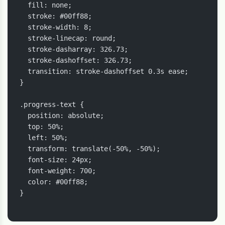
  fill: none;

  stroke: #00ff88;

  stroke-width: 8;

  stroke-linecap: round;

  stroke-dasharray: 326.73;

  stroke-dashoffset: 326.73;

  transition: stroke-dashoffset 0.3s ease;

}

.progress-text {

  position: absolute;

  top: 50%;

  left: 50%;

  transform: translate(-50%, -50%);

  font-size: 24px;

  font-weight: 700;

  color: #00ff88;

}
