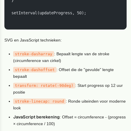
setInterval(updateProgress, 50);

SVG en JavaScript technieken:
: Bepaalt lengte van de stroke
stroke-dasharray
(circumference van cirkel)
: Offset die de "gevulde" lengte
stroke-dashoffset
bepaalt
: Start progress op 12 uur
transform: rotate(-90deg)
positie
: Ronde uiteinden voor moderne
stroke-linecap
: round
look
JavaScript berekening
: Offset = circumference - (progress
× circumference / 100)