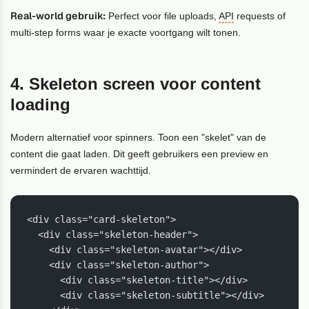
Real-world gebruik:
Perfect voor file uploads,
API
requests of
multi-step forms waar je exacte voortgang wilt tonen.
4. Skeleton screen voor content
loading
Modern alternatief voor spinners. Toon een "skelet" van de
content die gaat laden. Dit geeft gebruikers een preview en
vermindert de ervaren wachttijd.
<div class="card-skeleton">

  <div class="skeleton-header">

    <div class="skeleton-avatar"></div>

    <div class="skeleton-author">

      <div class="skeleton-title"></div>

      <div class="skeleton-subtitle"></div>
