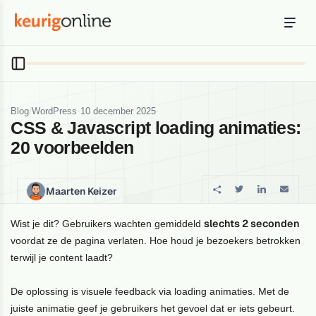
Inloggen
Bestellen
Hosting
Hosting & servers
/
·
·
Blog
WordPress
10 december 2025
CSS & Javascript loading animaties:
Domeinnaam
20 voorbeelden
Registreer je domein
Ondersteuning
Maarten Keizer
Support & kennisbank
slechts 2 seconden
Wist je dit? Gebruikers wachten gemiddeld
Ontdek
voordat ze de pagina verlaten. Hoe houd je bezoekers betrokken
Blog & tools
terwijl je content laadt?
Webmail
De oplossing is visuele feedback via loading animaties. Met de
Je mail bekijken in een online omgeving
juiste animatie geef je gebruikers het gevoel dat er iets gebeurt.