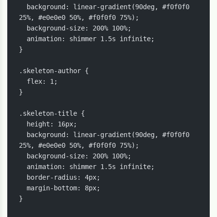
  background: linear-gradient(90deg, #f0f0f0 
25%, #e0e0e0 50%, #f0f0f0 75%);

  background-size: 200% 100%;

  animation: shimmer 1.5s infinite;

}

.skeleton-author {

  flex: 1;

}

.skeleton-title {

  height: 16px;

  background: linear-gradient(90deg, #f0f0f0 
25%, #e0e0e0 50%, #f0f0f0 75%);

  background-size: 200% 100%;

  animation: shimmer 1.5s infinite;

  border-radius: 4px;

  margin-bottom: 8px;

}
