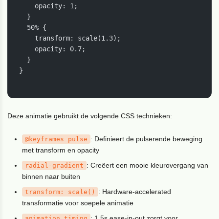
    opacity: 1;

  }

  50% {

    transform: scale(1.3);

    opacity: 0.7;

  }

}

Deze animatie gebruikt de volgende CSS technieken:
: Definieert de pulserende beweging
@keyframes
pulse
met transform en opacity
: Creëert een mooie kleurovergang van
radial-gradient
binnen naar buiten
: Hardware-accelerated
transform
:
scale()
transformatie voor soepele animatie
: 1.5s ease-in-out zorgt voor
animation
timing