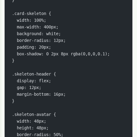
.card-skeleton {

  width: 100%;

  max-width: 400px;

  background: white;

  border-radius: 12px;

  padding: 20px;

  box-shadow: 0 2px 8px rgba(0,0,0,0.1);

}

.skeleton-header {

  display: flex;

  gap: 12px;

  margin-bottom: 16px;

}

.skeleton-avatar {

  width: 48px;

  height: 48px;

  border-radius: 50%;
