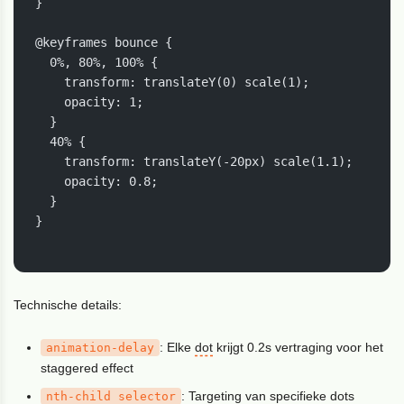
}

@keyframes bounce {

  0%, 80%, 100% {

    transform: translateY(0) scale(1);

    opacity: 1;

  }

  40% {

    transform: translateY(-20px) scale(1.1);

    opacity: 0.8;

  }

}

Technische details:
: Elke
dot
krijgt 0.2s vertraging voor het
animation-delay
staggered effect
: Targeting van specifieke dots
nth-child
selector