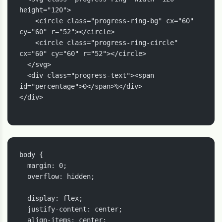
height="120">

    <circle class="progress-ring-bg" cx="60" 
cy="60" r="52"></circle>

    <circle class="progress-ring-circle" 
cx="60" cy="60" r="52"></circle>

  </svg>

  <div class="progress-text"><span 
id="percentage">0</span>%</div>

</div>

body {

  margin: 0;

  overflow: hidden;

  display: flex;

  justify-content: center;

  align-items: center;
