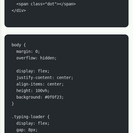
  <span class="dot"></span>

</div>

body {

  margin: 0;

  overflow: hidden;

  display: flex;

  justify-content: center;

  align-items: center;

  height: 100vh;

  background: #0f0f23;

}

.typing-loader {

  display: flex;

  gap: 8px;
