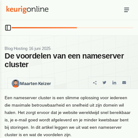
Inloggen
Bestellen
Hosting
Hosting & servers
/
·
·
Blog
Hosting
16 juni 2025
De voordelen van een nameserver
Domeinnaam
cluster
Registreer je domein
Ondersteuning
Maarten Keizer
Support & kennisbank
Een nameserver cluster is een slimme oplossing voor iedereen
Ontdek
die maximale betrouwbaarheid en snelheid uit zijn domein wil
Blog & tools
halen. Het zorgt ervoor dat je website wereldwijd snel bereikbaar
is, je e-mail goed wordt afgeleverd en je minder kwetsbaar bent
Webmail
bij storingen. In dit artikel leggen we uit wat een nameserver
Je mail bekijken in een online omgeving
cluster is en wat de voordelen zijn.