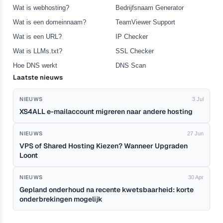
Wat is webhosting?
Bedrijfsnaam Generator
Wat is een domeinnaam?
TeamViewer Support
Wat is een URL?
IP Checker
Wat is LLMs.txt?
SSL Checker
Hoe DNS werkt
DNS Scan
Laatste nieuws
NIEUWS
3 Jul
XS4ALL e-mailaccount migreren naar andere hosting
NIEUWS
27 Jun
VPS of Shared Hosting Kiezen? Wanneer Upgraden
Loont
NIEUWS
30 Apr
Gepland onderhoud na recente kwetsbaarheid: korte
onderbrekingen mogelijk