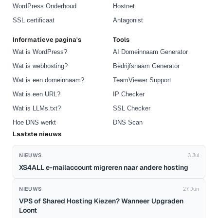
WordPress Onderhoud
Hostnet
SSL certificaat
Antagonist
Informatieve pagina's
Tools
Wat is WordPress?
AI Domeinnaam Generator
Wat is webhosting?
Bedrijfsnaam Generator
Wat is een domeinnaam?
TeamViewer Support
Wat is een URL?
IP Checker
Wat is LLMs.txt?
SSL Checker
Hoe DNS werkt
DNS Scan
Laatste nieuws
NIEUWS
3 Jul
XS4ALL e-mailaccount migreren naar andere hosting
NIEUWS
27 Jun
VPS of Shared Hosting Kiezen? Wanneer Upgraden
Loont