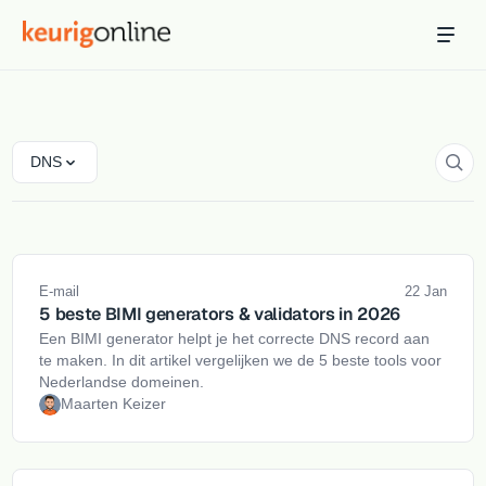
Inloggen
Bestellen
Hosting
Hosting & servers
DNS
Domeinnaam
Registreer je domein
Ondersteuning
E-mail
22 Jan
Support & kennisbank
5 beste BIMI generators & validators in 2026
Een BIMI generator helpt je het correcte DNS record aan
Ontdek
te maken. In dit artikel vergelijken we de 5 beste tools voor
Blog & tools
Nederlandse domeinen.
Maarten Keizer
Webmail
Je mail bekijken in een online omgeving