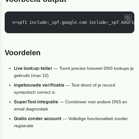
v=spf1 include:_spf.google.com include:_spf.keurigo
Voordelen
Live lookup-teller
— Toont precies hoeveel DNS lookups je
gebruikt (max 10)
Ingebouwde verificatie
— Test direct of je record
syntactisch correct is
SuperTool integratie
— Combineer met andere DNS en
email diagnostiek
Gratis zonder account
— Volledige functionaliteit zonder
registratie