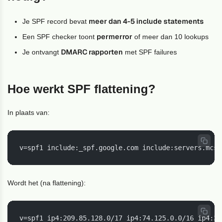
meer dan 4-5 include statements
Je SPF record bevat
permerror
Een SPF checker toont
of meer dan 10 lookups
DMARC rapporten
Je ontvangt
met SPF failures
Hoe werkt SPF flattening?
In plaats van:
v=spf1 include:_spf.google.com include:servers.mcsv
Wordt het (na flattening):
v=spf1 ip4:209.85.128.0/17 ip4:74.125.0.0/16 ip4:35