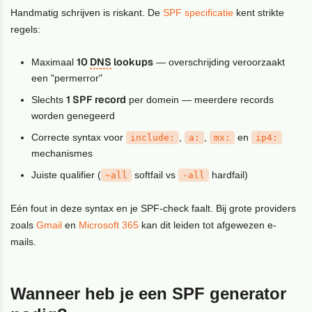
Handmatig schrijven is riskant. De
SPF specificatie
kent strikte
regels:
10
DNS
lookups
Maximaal
— overschrijding veroorzaakt
een "permerror"
1 SPF record
Slechts
per domein — meerdere records
worden genegeerd
Correcte syntax voor
,
,
en
include:
a:
mx:
ip4:
mechanismes
Juiste qualifier (
softfail vs
hardfail)
~all
-all
Eén fout in deze syntax en je SPF-check faalt. Bij grote providers
zoals
Gmail
en
Microsoft 365
kan dit leiden tot afgewezen e-
mails.
Wanneer heb je een SPF generator