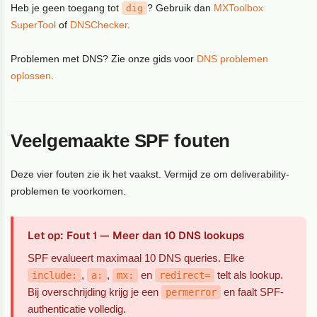
Heb je geen toegang tot
? Gebruik dan
MXToolbox
dig
SuperTool
of
DNSChecker
.
Problemen met DNS? Zie onze gids voor
DNS problemen
oplossen
.
Veelgemaakte SPF fouten
Deze vier fouten zie ik het vaakst. Vermijd ze om deliverability-
problemen te voorkomen.
Let op: Fout 1 — Meer dan 10 DNS lookups
SPF evalueert maximaal 10 DNS queries. Elke
,
,
en
telt als lookup.
include:
a:
mx:
redirect=
Bij overschrijding krijg je een
en faalt SPF-
permerror
authenticatie volledig.