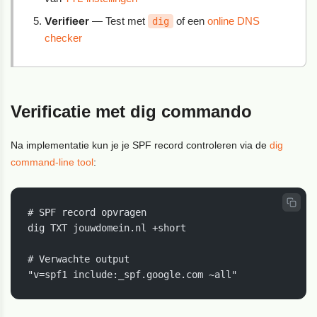
Verifieer
— Test met
of een
online DNS
dig
checker
Verificatie met dig commando
Na implementatie kun je je SPF record controleren via de
dig
command-line tool
:
# SPF record opvragen

dig TXT jouwdomein.nl +short

# Verwachte output

"v=spf1 include:_spf.google.com ~all"