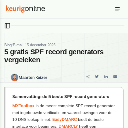
Inloggen
Bestellen
Hosting
Hosting & servers
/
·
·
Blog
E-mail
15 december 2025
5 gratis SPF record generators
Domeinnaam
vergeleken
Registreer je domein
Ondersteuning
Maarten Keizer
Support & kennisbank
Ontdek
Samenvatting: de 5 beste SPF record generators
Blog & tools
MXToolbox
is de meest complete SPF record generator
met ingebouwde verificatie en waarschuwingen voor de
Webmail
EasyDMARC
10 DNS lookup limiet.
Je mail bekijken in een online omgeving
biedt de beste
DMARCLY
interface voor beginners.
heeft een