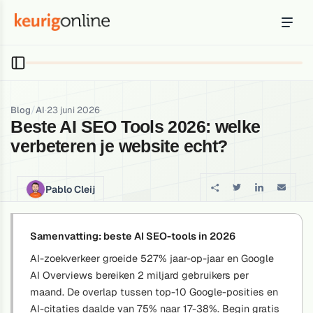
Inloggen
Bestellen
Hosting
Hosting & servers
/
·
·
Blog
AI
23 juni 2026
Beste AI SEO Tools 2026: welke
Domeinnaam
verbeteren je website echt?
Registreer je domein
Ondersteuning
Pablo Cleij
Support & kennisbank
Ontdek
Samenvatting: beste AI SEO-tools in 2026
Blog & tools
AI-zoekverkeer groeide 527% jaar-op-jaar en Google
AI Overviews bereiken 2 miljard gebruikers per
Webmail
maand. De overlap tussen top-10 Google-posities en
Je mail bekijken in een online omgeving
AI-citaties daalde van 75% naar 17-38%. Begin gratis