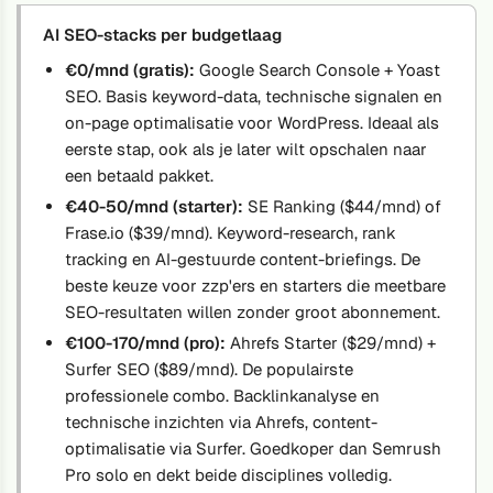
AI SEO-stacks per budgetlaag
€0/mnd (gratis):
Google Search Console + Yoast
SEO. Basis keyword-data, technische signalen en
on-page optimalisatie voor WordPress. Ideaal als
eerste stap, ook als je later wilt opschalen naar
een betaald pakket.
€40-50/mnd (starter):
SE Ranking ($44/mnd) of
Frase.io ($39/mnd). Keyword-research, rank
tracking en AI-gestuurde content-briefings. De
beste keuze voor zzp'ers en starters die meetbare
SEO-resultaten willen zonder groot abonnement.
€100-170/mnd (pro):
Ahrefs Starter ($29/mnd) +
Surfer SEO ($89/mnd). De populairste
professionele combo. Backlinkanalyse en
technische inzichten via Ahrefs, content-
optimalisatie via Surfer. Goedkoper dan Semrush
Pro solo en dekt beide disciplines volledig.