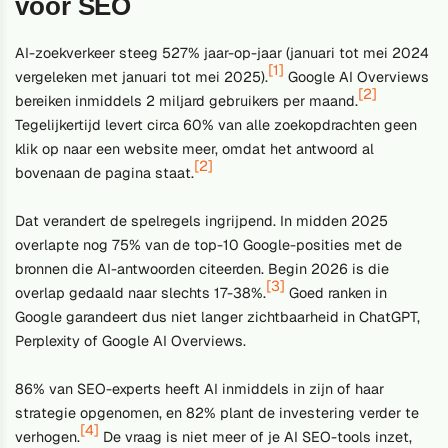
voor SEO
AI-zoekverkeer steeg 527% jaar-op-jaar (januari tot mei 2024
[1]
vergeleken met januari tot mei 2025).
Google AI Overviews
[2]
bereiken inmiddels 2 miljard gebruikers per maand.
Tegelijkertijd levert circa 60% van alle zoekopdrachten geen
klik op naar een website meer, omdat het antwoord al
[2]
bovenaan de pagina staat.
Dat verandert de spelregels ingrijpend. In midden 2025
overlapte nog 75% van de top-10 Google-posities met de
bronnen die AI-antwoorden citeerden. Begin 2026 is die
[3]
overlap gedaald naar slechts 17-38%.
Goed ranken in
Google garandeert dus niet langer zichtbaarheid in ChatGPT,
Perplexity of Google AI Overviews.
86% van SEO-experts heeft AI inmiddels in zijn of haar
strategie opgenomen, en 82% plant de investering verder te
[4]
verhogen.
De vraag is niet meer of je AI SEO-tools inzet,