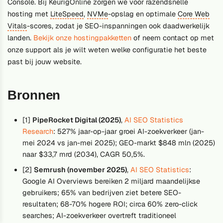
Console. Bij KeurigOnline zorgen we voor razendsnelle
hosting met
LiteSpeed
,
NVMe
-opslag en optimale
Core Web
Vitals
-scores, zodat je SEO-inspanningen ook daadwerkelijk
landen.
Bekijk onze hostingpakketten
of neem contact op met
onze support als je wilt weten welke configuratie het beste
past bij jouw website.
Bronnen
[1]
PipeRocket Digital (2025)
,
AI SEO Statistics
Research
: 527% jaar-op-jaar groei AI-zoekverkeer (jan-
mei 2024 vs jan-mei 2025); GEO-markt $848 mln (2025)
naar $33,7 mrd (2034), CAGR 50,5%.
[2]
Semrush (november 2025)
,
AI SEO Statistics
:
Google AI Overviews bereiken 2 miljard maandelijkse
gebruikers; 65% van bedrijven ziet betere SEO-
resultaten; 68-70% hogere ROI; circa 60% zero-click
searches; AI-zoekverkeer overtreft traditioneel