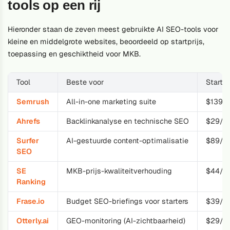
tools op een rij
Hieronder staan de zeven meest gebruikte AI SEO-tools voor
kleine en middelgrote websites, beoordeeld op startprijs,
toepassing en geschiktheid voor MKB.
Tool
Beste voor
Startpr
Semrush
All-in-one marketing suite
$139,
Ahrefs
Backlinkanalyse en technische SEO
$29/mn
Surfer
AI-gestuurde content-optimalisatie
$89/m
SEO
SE
MKB-prijs-kwaliteitverhouding
$44/m
Ranking
Frase.io
Budget SEO-briefings voor starters
$39/m
Otterly.ai
GEO-monitoring (AI-zichtbaarheid)
$29/m