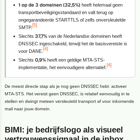
1 op de 3 domeinen (32,5%)
heeft helemaal geen
transportbeveiligingsstandaard en valt terug op
ongegarandeerde STARTTLS of zelfs onversleutelde
[5]
SMTP.
37,7%
Slechts
van de Nederlandse domeinen heeft
DNSSEC ingeschakeld, terwijl het de basisvereiste is
[4]
voor DANE.
0,9%
Slechts
heeft een geldige MTA-STS-
[4]
implementatie, het eenvoudigere alternatief.
De meest directe stap als je nog geen DNSSEC hebt: activeer
MTA-STS. Het vereist geen DNSSEC, is relatief eenvoudig in te
stellen en dwingt meteen versleuteld transport af voor inkomende
mail naar jouw domein.
BIMI: je bedrijfslogo als visueel
vertrouwenssignaal in de inbox