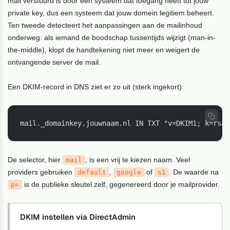
mail verstuurd is door een systeem dat toegang heeft tot jouw
private key, dus een systeem dat jouw domein legitiem beheert.
Ten tweede detecteert het aanpassingen aan de mailinhoud
onderweg: als iemand de boodschap tussentijds wijzigt (man-in-
the-middle), klopt de handtekening niet meer en weigert de
ontvangende server de mail.
Een DKIM-record in DNS ziet er zo uit (sterk ingekort):
mail._domainkey.jouwnaam.nl IN TXT "v=DKIM1; k=rsa;
De selector, hier
, is een vrij te kiezen naam. Veel
mail
providers gebruiken
,
of
. De waarde na
default
google
s1
is de publieke sleutel zelf, gegenereerd door je mailprovider.
p=
DKIM instellen via DirectAdmin