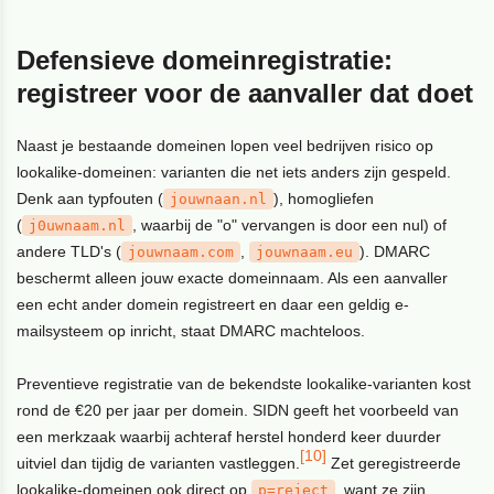
Defensieve domeinregistratie:
registreer voor de aanvaller dat doet
Naast je bestaande domeinen lopen veel bedrijven risico op
lookalike-domeinen: varianten die net iets anders zijn gespeld.
Denk aan typfouten (
), homogliefen
jouwnaan.nl
(
, waarbij de "o" vervangen is door een nul) of
j0uwnaam.nl
andere TLD's (
,
). DMARC
jouwnaam.com
jouwnaam.eu
beschermt alleen jouw exacte domeinnaam. Als een aanvaller
een echt ander domein registreert en daar een geldig e-
mailsysteem op inricht, staat DMARC machteloos.
Preventieve registratie van de bekendste lookalike-varianten kost
rond de €20 per jaar per domein. SIDN geeft het voorbeeld van
een merkzaak waarbij achteraf herstel honderd keer duurder
[10]
uitviel dan tijdig de varianten vastleggen.
Zet geregistreerde
lookalike-domeinen ook direct op
, want ze zijn
p=reject