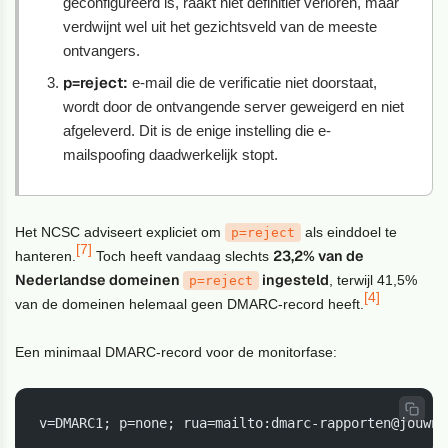
geconfigureerd is, raakt niet definitief verloren, maar
verdwijnt wel uit het gezichtsveld van de meeste
ontvangers.
p=reject:
e-mail die de verificatie niet doorstaat,
wordt door de ontvangende server geweigerd en niet
afgeleverd. Dit is de enige instelling die e-
mailspoofing daadwerkelijk stopt.
Het NCSC adviseert expliciet om
als einddoel te
p=reject
[7]
23,2% van de
hanteren.
Toch heeft vandaag slechts
Nederlandse domeinen
ingesteld
, terwijl 41,5%
p=reject
[4]
van de domeinen helemaal geen DMARC-record heeft.
Een minimaal DMARC-record voor de monitorfase:
v=DMARC1; p=none; rua=mailto:dmarc-rapporten@jouwna