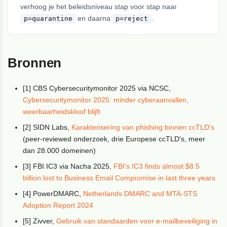
verhoog je het beleidsniveau stap voor stap naar
en daarna
.
p=quarantine
p=reject
Bronnen
[1] CBS Cybersecuritymonitor 2025 via NCSC,
Cybersecuritymonitor 2025: minder cyberaanvallen,
weerbaarheidskloof blijft
[2] SIDN Labs,
Karakterisering van phishing binnen ccTLD's
(peer-reviewed onderzoek, drie Europese ccTLD's, meer
dan 28.000 domeinen)
[3] FBI IC3 via Nacha 2025,
FBI's IC3 finds almost $8.5
billion lost to Business Email Compromise in last three years
[4] PowerDMARC,
Netherlands DMARC and MTA-STS
Adoption Report 2024
[5] Zivver,
Gebruik van standaarden voor e-mailbeveiliging in