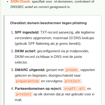
SIDN Check
: specifiek voor .nl-domeinen, controleert of
DNSSEC actief en correct gesigneerd is.
Checklist: domein beschermen tegen phishing
SPF ingesteld:
TXT-record aanwezig, alle legitieme
verzenders opgenomen, maximaal 10 DNS-lookups
(gebruik SPF flattening als je grens bereikt).
DKIM actief:
geconfigureerd via je mailprovider,
DKIM-record zichtbaar in DNS met de juiste
selector.
DMARC uitgerold:
gestart met
, rapporten
p=none
gelezen en begrepen, doorgeschakeld naar
en vervolgens
.
p=quarantine
p=reject
Parkeerdomeinen op reject:
en
v=spf1 -all
op elk domein dat je niet gebruikt voor e-
p=reject
mail.