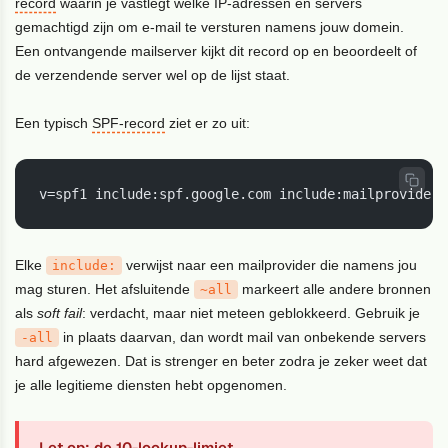
record
waarin je vastlegt welke IP-adressen en servers
gemachtigd zijn om e-mail te versturen namens jouw domein.
Een ontvangende mailserver kijkt dit record op en beoordeelt of
de verzendende server wel op de lijst staat.
Een typisch
SPF-record
ziet er zo uit:
v=spf1 include:spf.google.com include:mailprovider.
Elke
verwijst naar een mailprovider die namens jou
include:
mag sturen. Het afsluitende
markeert alle andere bronnen
~all
als
soft fail
: verdacht, maar niet meteen geblokkeerd. Gebruik je
in plaats daarvan, dan wordt mail van onbekende servers
-all
hard afgewezen. Dat is strenger en beter zodra je zeker weet dat
je alle legitieme diensten hebt opgenomen.
Let op: de 10-lookup-limiet