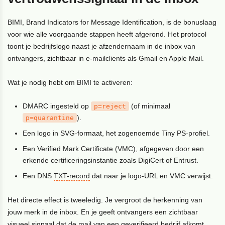
BIMI, Brand Indicators for Message Identification, is de bonuslaag
voor wie alle voorgaande stappen heeft afgerond. Het protocol
toont je bedrijfslogo naast je afzendernaam in de inbox van
ontvangers, zichtbaar in e-mailclients als Gmail en Apple Mail.
Wat je nodig hebt om BIMI te activeren:
DMARC ingesteld op
(of minimaal
p=reject
).
p=quarantine
Een logo in SVG-formaat, het zogenoemde Tiny PS-profiel.
Een Verified Mark Certificate (VMC), afgegeven door een
erkende certificeringsinstantie zoals DigiCert of Entrust.
Een DNS
TXT-record
dat naar je logo-URL en VMC verwijst.
Het directe effect is tweeledig. Je vergroot de herkenning van
jouw merk in de inbox. En je geeft ontvangers een zichtbaar
visueel signaal dat de mail van een geverifieerd bedrijf afkomt,