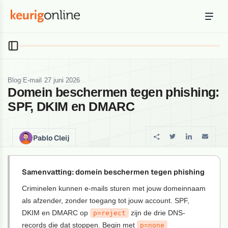
Inloggen
Bestellen
Hosting
Hosting & servers
/
·
·
Blog
E-mail
27 juni 2026
Domein beschermen tegen phishing:
Domeinnaam
SPF, DKIM en DMARC
Registreer je domein
Ondersteuning
Pablo Cleij
Support & kennisbank
Ontdek
Samenvatting: domein beschermen tegen phishing
Blog & tools
Criminelen kunnen e-mails sturen met jouw domeinnaam
als afzender, zonder toegang tot jouw account. SPF,
Webmail
DKIM en DMARC op
Je mail bekijken in een online omgeving
zijn de drie DNS-
p=reject
records die dat stoppen. Begin met
p=none