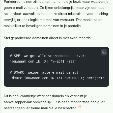
Parkeerdomeinen zijn domeinnamen die je bezit maar waarvan je
geen e-mail verstuurt. Ze lijken onbelangrijk, maar zijn een open
achterdeur: aanvallers kunnen ze direct misbruiken voor phishing,
terwijl jij er nooit legitieme mail van verstuurt. Dat maakt ze de
makkelijkst te beveiligen domeinen in je portfolio.
Stel geparkeerde domeinen direct in met twee records:
# SPF: weiger alle verzendende servers

jouwnaam.com IN TXT "v=spf1 -all"

# DMARC: weiger alle e-mail direct

_dmarc.jouwnaam.com IN TXT "v=DMARC1; p=reject"
Dit is een kwartiertje werk per domein en verkleint je
aanvalsoppervlak onmiddellijk. Er is geen monitorfase nodig: er
[9]
bestaat geen legitieme mail die je beschadigt.