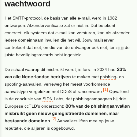
wachtwoord
Het SMTP-protocol, de basis van alle e-mail, werd in 1982
ontworpen. Afzenderverificatie zat er niet in. Dat betekent
concreet: elk systeem dat e-mail kan versturen, kan als afzender
iedere domeinnaam invullen die het wil. Jouw mailserver
controleert dat niet, en die van de ontvanger ook niet, tenzij jij de
juiste beveiligingsrecords hebt ingesteld.
23%
De schaal waarop dit misbruikt wordt, is fors. In 2024 had
van alle Nederlandse bedrijven
te maken met
phishing
- en
spoofing-aanvallen, verreweg het meest voorkomende
[1]
aanvalstype vergeleken met DDoS of ransomware.
Opvallend
is de conclusie van
SIDN
Labs, dat phishingcampagnes bij drie
80% van de phishingaanvallen
Europese ccTLD's onderzocht:
misbruikt geen nieuw geregistreerde domeinen, maar
[2]
bestaande domeinen
.
Aanvallers liften mee op jouw
reputatie, die al jaren is opgebouwd.