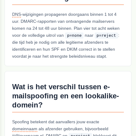
DNS
-wijzigingen propageren doorgaans binnen 1 tot 4
uur. DMARC-rapporten van ontvangende mailservers
komen na 24 tot 48 uur binnen. Plan vier tot acht weken
voor de volledige uitrol van
naar
:
p=none
p=reject
die tijd heb je nodig om alle legitieme afzenders te
identificeren en hun SPF en DKIM correct in te stellen
voordat je naar het strengste beleidsniveau stapt.
Wat is het verschil tussen e-
mailspoofing en een lookalike-
domein?
Spoofing betekent dat aanvallers jouw exacte
domeinnaam
als afzender gebruiken, bijvoorbeeld
jij@jouwnaam.nl. DMARC op
blokkeert dit
p=reject