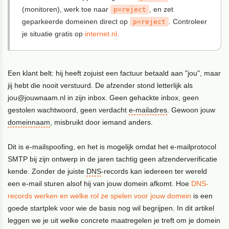
(monitoren), werk toe naar
, en zet
p=reject
geparkeerde domeinen direct op
. Controleer
p=reject
je situatie gratis op
internet.nl
.
Een klant belt: hij heeft zojuist een factuur betaald aan "jou", maar
jij hebt die nooit verstuurd. De afzender stond letterlijk als
jou@jouwnaam.nl in zijn inbox. Geen gehackte inbox, geen
gestolen wachtwoord, geen verdacht
e-mailadres
. Gewoon jouw
domeinnaam
, misbruikt door iemand anders.
Dit is e-mailspoofing, en het is mogelijk omdat het e-mailprotocol
SMTP bij zijn ontwerp in de jaren tachtig geen afzenderverificatie
kende. Zonder de juiste
DNS
-records kan iedereen ter wereld
een e-mail sturen alsof hij van jouw domein afkomt. Hoe
DNS-
records werken en welke rol ze spelen voor jouw domein
is een
goede startplek voor wie de basis nog wil begrijpen. In dit artikel
leggen we je uit welke concrete maatregelen je treft om je domein