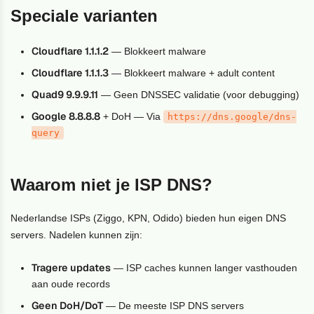
Speciale varianten
Cloudflare 1.1.1.2
— Blokkeert malware
Cloudflare 1.1.1.3
— Blokkeert malware + adult content
Quad9 9.9.9.11
— Geen DNSSEC validatie (voor debugging)
Google 8.8.8.8
+ DoH — Via
https://dns.google/dns-
query
Waarom niet je ISP DNS?
Nederlandse ISPs (Ziggo, KPN, Odido) bieden hun eigen DNS
servers. Nadelen kunnen zijn:
Tragere updates
— ISP caches kunnen langer vasthouden
aan oude records
Geen DoH/DoT
— De meeste ISP DNS servers