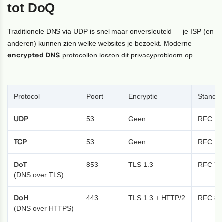
tot DoQ
Traditionele DNS via UDP is snel maar onversleuteld — je ISP (en
anderen) kunnen zien welke websites je bezoekt. Moderne
encrypted DNS
protocollen lossen dit privacyprobleem op.
Protocol
Poort
Encryptie
Standa
UDP
53
Geen
RFC 10
TCP
53
Geen
RFC 10
DoT
853
TLS 1.3
RFC 78
(DNS over TLS)
DoH
443
TLS 1.3 + HTTP/2
RFC 84
(DNS over HTTPS)