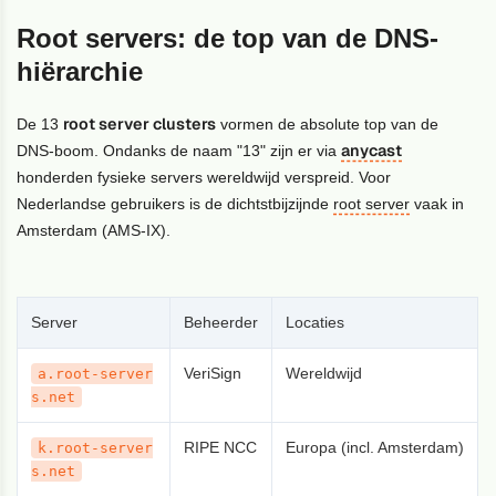
Root servers: de top van de DNS-
hiërarchie
root server clusters
De 13
vormen de absolute top van de
anycast
DNS-boom. Ondanks de naam "13" zijn er via
honderden fysieke servers wereldwijd verspreid. Voor
Nederlandse gebruikers is de dichtstbijzijnde
root server
vaak in
Amsterdam (AMS-IX).
Server
Beheerder
Locaties
VeriSign
Wereldwijd
a.root-server
s.net
RIPE NCC
Europa (incl. Amsterdam)
k.root-server
s.net