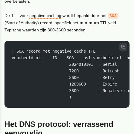
overbelasten.
De TTL voor
negative caching
wordt bepaald door het
SOA
minimum TTL
(Start of Authority) record, specifiek het
veld.
Typische waarden zijn 300-3600 seconden.
; SOA record met negative cache TTL

voorbeeld.nl.    IN    SOA    ns1.voorbeeld.nl. hos
                        2024010101  ; Serial

                        7200        ; Refresh

                        3600        ; Retry

                        1209600     ; Expire

                        3600        ; Negative cache
                        )
Het DNS protocol: verrassend
eenvoudig