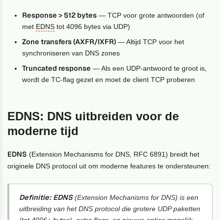
Response > 512 bytes
— TCP voor grote antwoorden (of
met
EDNS
tot 4096 bytes via UDP)
Zone transfers (AXFR/IXFR)
— Altijd TCP voor het
synchroniseren van DNS zones
Truncated response
— Als een UDP-antwoord te groot is,
wordt de TC-flag gezet en moet de client TCP proberen
EDNS: DNS uitbreiden voor de
moderne tijd
EDNS
(Extension Mechanisms for DNS, RFC 6891) breidt het
originele DNS protocol uit om moderne features te ondersteunen:
Definitie:
EDNS
(Extension Mechanisms for DNS) is een
uitbreiding van het DNS protocol die grotere UDP paketten
(tot 4096+ bytes), extra flags, en nieuwe opties mogelijk