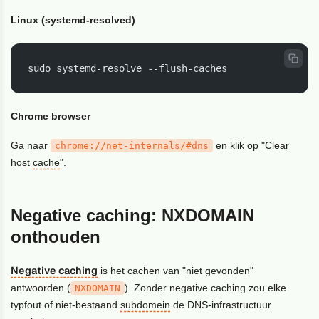
Linux (systemd-resolved)
sudo systemd-resolve --flush-caches
Chrome browser
Ga naar
en klik op "Clear
chrome://net-internals/#dns
host
cache
".
Negative caching: NXDOMAIN
onthouden
Negative caching
is het cachen van "niet gevonden"
antwoorden (
). Zonder negative caching zou elke
NXDOMAIN
typfout of niet-bestaand
subdomein
de DNS-infrastructuur