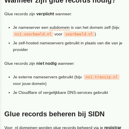
Wanneer zijn glue records nodig?
verplicht
Glue records zijn
wanneer:
Je nameserver een
subdomein
is van het domein zelf (bijv.
voor
)
ns1.voorbeeld.nl
voorbeeld.nl
Je zelf-hosted nameservers gebruikt in plaats van die van je
provider
niet nodig
Glue records zijn
wanneer:
Je externe nameservers gebruikt (bijv.
ns1.transip.nl
voor jouw domein)
Je Cloudflare of vergelijkbare DNS-services gebruikt
Glue records beheren bij SIDN
registrar
Voor .nl domeinen worden glue records beheerd via je