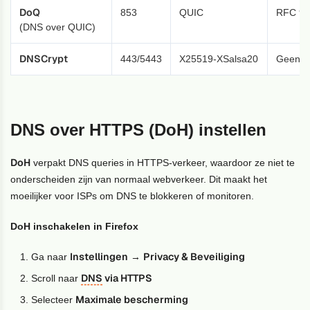
DoQ
853
QUIC
RFC 92
(DNS over QUIC)
DNSCrypt
443/5443
X25519-XSalsa20
Geen R
DNS over HTTPS (DoH) instellen
DoH
verpakt DNS queries in HTTPS-verkeer, waardoor ze niet te
onderscheiden zijn van normaal webverkeer. Dit maakt het
moeilijker voor ISPs om DNS te blokkeren of monitoren.
DoH inschakelen in Firefox
Instellingen
Privacy & Beveiliging
Ga naar
→
DNS
via HTTPS
Scroll naar
Maximale bescherming
Selecteer