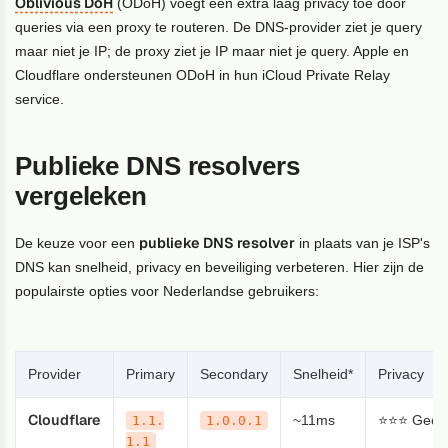
Oblivious DoH
(ODoH) voegt een extra laag privacy toe door
queries via een proxy te routeren. De DNS-provider ziet je query
maar niet je IP; de proxy ziet je IP maar niet je query. Apple en
Cloudflare ondersteunen ODoH in hun iCloud Private Relay
service.
Publieke DNS resolvers
vergeleken
publieke DNS resolver
De keuze voor een
in plaats van je ISP's
DNS kan snelheid, privacy en beveiliging verbeteren. Hier zijn de
populairste opties voor Nederlandse gebruikers:
Provider
Primary
Secondary
Snelheid*
Privacy
Cloudflare
~11ms
⭐⭐⭐ Geen l
1.1.
1.0.0.1
1.1