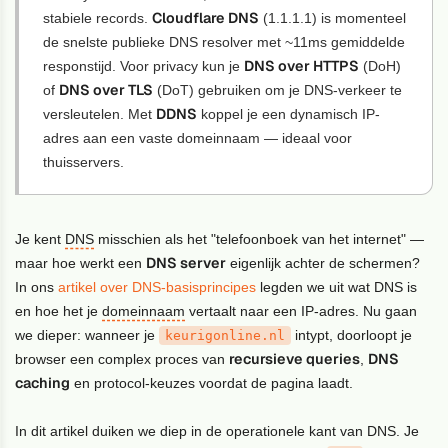
Cloudflare DNS
stabiele records.
(1.1.1.1) is momenteel
de snelste publieke DNS resolver met ~11ms gemiddelde
DNS over HTTPS
responstijd. Voor privacy kun je
(DoH)
DNS over TLS
of
(DoT) gebruiken om je DNS-verkeer te
DDNS
versleutelen. Met
koppel je een dynamisch IP-
adres aan een vaste domeinnaam — ideaal voor
thuisservers.
Je kent
DNS
misschien als het "telefoonboek van het internet" —
DNS server
maar hoe werkt een
eigenlijk achter de schermen?
In ons
artikel over DNS-basisprincipes
legden we uit wat DNS is
en hoe het je
domeinnaam
vertaalt naar een IP-adres. Nu gaan
we dieper: wanneer je
intypt, doorloopt je
keurigonline.nl
recursieve queries
DNS
browser een complex proces van
,
caching
en protocol-keuzes voordat de pagina laadt.
In dit artikel duiken we diep in de operationele kant van DNS. Je