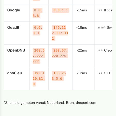
Google
~15ms
⭐⭐ IP gel
8.8.
8.8.4.4
8.8
Quad9
~18ms
⭐⭐⭐ Swiss 
9.9.
149.11
9.9
2.112.11
2
OpenDNS
~22ms
⭐⭐ Cisco-
208.6
208.67.
7.222.
220.220
222
dns0.eu
~12ms
⭐⭐⭐ EU non
193.1
185.25
10.81.
3.5.0
0
*Snelheid gemeten vanuit Nederland. Bron: dnsperf.com