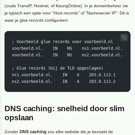
(zoals TransIP, Hostnet, of KeurigOnline). In je domeinbeheer zie
je typisch een optie voor "Host records" of "Nameserver IP". Dit is
waar je glue records configureert.
; Voorbeeld glue records voor voorbeeld.nl

voorbeeld.nl.    IN    NS    ns1.voorbeeld.nl.

voorbeeld.nl.    IN    NS    ns2.voorbeeld.nl.

; Glue records (bij de TLD opgeslagen)

ns1.voorbeeld.nl.    IN    A    203.0.113.1

ns2.voorbeeld.nl.    IN    A    203.0.113.2
DNS caching: snelheid door slim
opslaan
DNS caching
Zonder
zou elke website die je bezoekt de