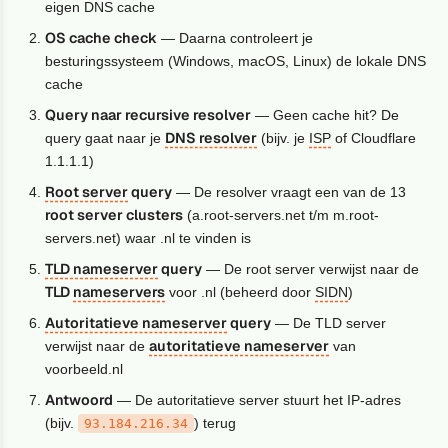
eigen DNS cache
OS cache check
— Daarna controleert je
besturingssysteem (Windows, macOS, Linux) de lokale DNS
cache
Query naar recursive resolver
— Geen cache hit? De
DNS resolver
query gaat naar je
(bijv. je
ISP
of Cloudflare
1.1.1.1)
Root server
query
— De resolver vraagt een van de 13
root server clusters
(a.root-servers.net t/m m.root-
servers.net) waar .nl te vinden is
TLD nameserver
query
— De root server verwijst naar de
TLD
nameservers
voor .nl (beheerd door
SIDN
)
Autoritatieve nameserver
query
— De TLD server
autoritatieve nameserver
verwijst naar de
van
voorbeeld.nl
Antwoord
— De autoritatieve server stuurt het IP-adres
(bijv.
) terug
93.184.216.34