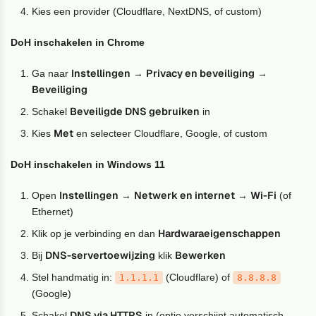
Kies een provider (Cloudflare, NextDNS, of custom)
DoH inschakelen in Chrome
Instellingen
Privacy en beveiliging
Ga naar
→
→
Beveiliging
Beveiligde DNS gebruiken
Schakel
in
Met
Kies
en selecteer Cloudflare, Google, of custom
DoH inschakelen in Windows 11
Instellingen
Netwerk en internet
Wi-Fi
Open
→
→
(of
Ethernet)
Hardwaraeigenschappen
Klik op je verbinding en dan
DNS-servertoewijzing
Bewerken
Bij
klik
Stel handmatig in:
(Cloudflare) of
1.1.1.1
8.8.8.8
(Google)
DNS via HTTPS
Schakel
in (optie verschijnt automatisch