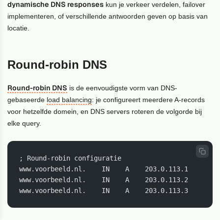
dynamische DNS responses
kun je verkeer verdelen, failover
implementeren, of verschillende antwoorden geven op basis van
locatie.
Round-robin DNS
Round-robin DNS
is de eenvoudigste vorm van DNS-
gebaseerde
load balancing
: je configureert meerdere A-records
voor hetzelfde domein, en DNS servers roteren de volgorde bij
elke query.
; Round-robin configuratie

www.voorbeeld.nl.    IN    A    203.0.113.1

www.voorbeeld.nl.    IN    A    203.0.113.2

www.voorbeeld.nl.    IN    A    203.0.113.3