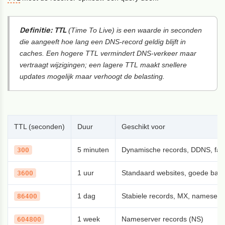
Definitie:
TTL
(Time To Live) is een waarde in seconden
die aangeeft hoe lang een DNS-record geldig blijft in
caches. Een hogere TTL vermindert DNS-verkeer maar
vertraagt wijzigingen; een lagere TTL maakt snellere
updates mogelijk maar verhoogt de belasting.
TTL (seconden)
Duur
Geschikt voor
5 minuten
Dynamische records, DDNS, fail
300
1 uur
Standaard websites, goede bala
3600
1 dag
Stabiele records, MX, nameserv
86400
1 week
Nameserver records (NS)
604800