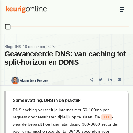
Inloggen
Bestellen
Hosting
Hosting & servers
/
·
·
Blog
DNS
10 december 2025
Geavanceerde DNS: van caching tot
Domeinnaam
split-horizon en DDNS
Registreer je domein
Ondersteuning
Maarten Keizer
Support & kennisbank
Ontdek
Samenvatting: DNS in de praktijk
Blog & tools
DNS caching versnelt je internet met 50-100ms per
request door resultaten tijdelijk op te slaan. De
Webmail
-
TTL
waarde bepaalt hoe lang: standaard 300-3600 seconden
Je mail bekijken in een online omgeving
voor dynamische records, tot 86400 seconden voor