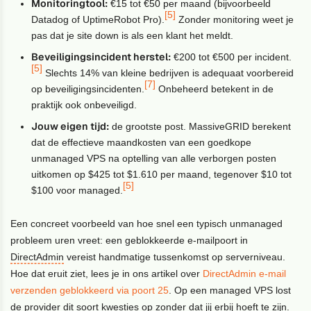
Monitoringtool:
€15 tot €50 per maand (bijvoorbeeld
[5]
Datadog of UptimeRobot Pro).
Zonder monitoring weet je
pas dat je site down is als een klant het meldt.
Beveiligingsincident herstel:
€200 tot €500 per incident.
[5]
Slechts 14% van kleine bedrijven is adequaat voorbereid
[7]
op beveiligingsincidenten.
Onbeheerd betekent in de
praktijk ook onbeveiligd.
Jouw eigen tijd:
de grootste post. MassiveGRID berekent
dat de effectieve maandkosten van een goedkope
unmanaged VPS na optelling van alle verborgen posten
uitkomen op $425 tot $1.610 per maand, tegenover $10 tot
[5]
$100 voor managed.
Een concreet voorbeeld van hoe snel een typisch unmanaged
probleem uren vreet: een geblokkeerde e-mailpoort in
DirectAdmin
vereist handmatige tussenkomst op serverniveau.
Hoe dat eruit ziet, lees je in ons artikel over
DirectAdmin e-mail
verzenden geblokkeerd via poort 25
. Op een managed VPS lost
de provider dit soort kwesties op zonder dat jij erbij hoeft te zijn.