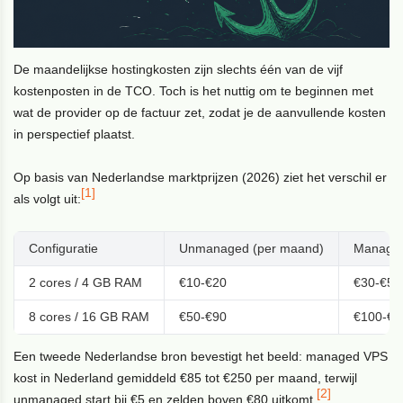
De maandelijkse hostingkosten zijn slechts één van de vijf
kostenposten in de TCO. Toch is het nuttig om te beginnen met
wat de provider op de factuur zet, zodat je de aanvullende kosten
in perspectief plaatst.
Op basis van Nederlandse marktprijzen (2026) ziet het verschil er
[1]
als volgt uit:
Configuratie
Unmanaged (per maand)
Managed
2 cores / 4 GB RAM
€10-€20
€30-€50
8 cores / 16 GB RAM
€50-€90
€100-€1
Een tweede Nederlandse bron bevestigt het beeld: managed VPS
kost in Nederland gemiddeld €85 tot €250 per maand, terwijl
[2]
unmanaged start bij €5 en zelden boven €80 uitkomt.