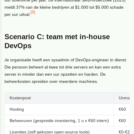
meldt 37% van de kleine bedrijven al $1.000 tot $5.000 schade
[8]
per uur uitval.
Scenario C: team met in-house
DevOps
Je organisatie heeft een sysadmin of DevOps-engineer in dienst.
Die persoon beheert al twee tot drie servers en kan een extra
server in minder dan een uur opzetten en harden. De
beheerkosten spreiden over meerdere machines.
Kostenpost
Unman
Hosting
€60
Beheeruren (gespreide investering, 1 u x €60 intern)
€60
Licenties (zelf gekozen open-source tools)
€0-€20