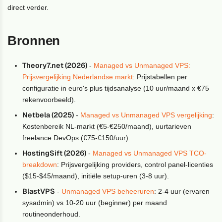
direct verder.
Bronnen
Theory7.net (2026)
-
Managed vs Unmanaged VPS:
Prijsvergelijking Nederlandse markt
: Prijstabellen per
configuratie in euro's plus tijdsanalyse (10 uur/maand x €75
rekenvoorbeeld).
Netbela (2025)
-
Managed vs Unmanaged VPS vergelijking
:
Kostenbereik NL-markt (€5-€250/maand), uurtarieven
freelance DevOps (€75-€150/uur).
HostingSift (2026)
-
Managed vs Unmanaged VPS TCO-
breakdown
: Prijsvergelijking providers, control panel-licenties
($15-$45/maand), initiële setup-uren (3-8 uur).
BlastVPS
-
Unmanaged VPS beheeruren
: 2-4 uur (ervaren
sysadmin) vs 10-20 uur (beginner) per maand
routineonderhoud.