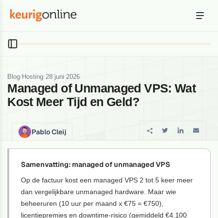
Inloggen
Bestellen
Hosting
Hosting & servers
/
·
·
Blog
Hosting
28 juni 2026
Managed of Unmanaged VPS: Wat
Domeinnaam
Kost Meer Tijd en Geld?
Registreer je domein
Ondersteuning
Pablo Cleij
Support & kennisbank
Ontdek
Samenvatting: managed of unmanaged VPS
Blog & tools
Op de factuur kost een managed VPS 2 tot 5 keer meer
dan vergelijkbare unmanaged hardware. Maar wie
Webmail
beheeruren (10 uur per maand x €75 = €750),
Je mail bekijken in een online omgeving
licentiepremies en downtime-risico (gemiddeld €4.100