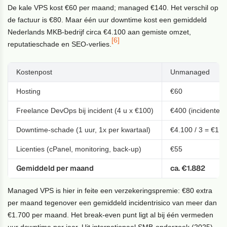
De kale VPS kost €60 per maand; managed €140. Het verschil op
de factuur is €80. Maar één uur downtime kost een gemiddeld
Nederlands MKB-bedrijf circa €4.100 aan gemiste omzet,
[6]
reputatieschade en SEO-verlies.
Kostenpost
Unmanaged
Hosting
€60
Freelance DevOps bij incident (4 u x €100)
€400 (incidenteel
Downtime-schade (1 uur, 1x per kwartaal)
€4.100 / 3 = €1.3
Licenties (cPanel, monitoring, back-up)
€55
Gemiddeld per maand
ca. €1.882
Managed VPS is hier in feite een verzekeringspremie: €80 extra
per maand tegenover een gemiddeld incidentrisico van meer dan
€1.700 per maand. Het break-even punt ligt al bij één vermeden
uur downtime per jaar. Uit internationaal SMB-onderzoek (2025)