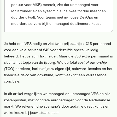
per uur voor MKB) meetelt, ziet dat unmanaged voor
MKB zonder eigen sysadmin al na twee tot drie maanden
duurder uitvalt. Voor teams met in-house DevOps en
meerdere servers blijft unmanaged de slimmere keuze.
Je hebt een
VPS
nodig en ziet twee prijskaartjes: €15 per maand
voor een kale server of €45 voor dezelfde specs, volledig
beheerd. Het verschil lijkt helder. Maar die €30 extra per maand is
slechts het topje van de ijsberg. Wie de
total cost of ownership
(TCO) berekent, inclusief jouw eigen tijd, software-licenties en het
financiële risico van downtime, komt vaak tot een verrassende
conclusie.
In dit artikel vergelijken we managed en unmanaged VPS op alle
kostenposten, met concrete eurobedragen voor de Nederlandse
markt. We rekenen drie scenario's door zodat je direct kunt zien
welke keuze bij jouw situatie past.