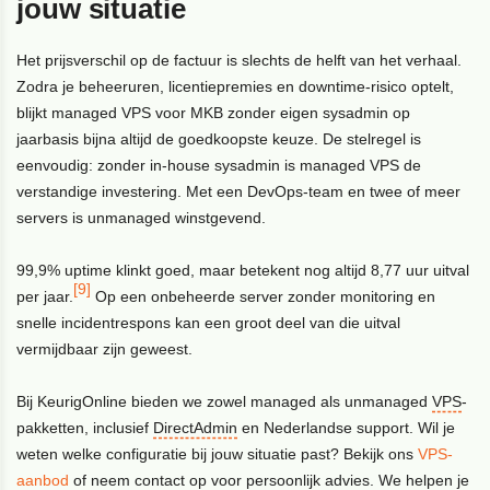
jouw situatie
Het prijsverschil op de factuur is slechts de helft van het verhaal.
Zodra je beheeruren, licentiepremies en downtime-risico optelt,
blijkt managed VPS voor MKB zonder eigen sysadmin op
jaarbasis bijna altijd de goedkoopste keuze. De stelregel is
eenvoudig: zonder in-house sysadmin is managed VPS de
verstandige investering. Met een DevOps-team en twee of meer
servers is unmanaged winstgevend.
99,9% uptime klinkt goed, maar betekent nog altijd 8,77 uur uitval
[9]
per jaar.
Op een onbeheerde server zonder monitoring en
snelle incidentrespons kan een groot deel van die uitval
vermijdbaar zijn geweest.
Bij KeurigOnline bieden we zowel managed als unmanaged
VPS
-
pakketten, inclusief
DirectAdmin
en Nederlandse support. Wil je
weten welke configuratie bij jouw situatie past? Bekijk ons
VPS-
aanbod
of neem contact op voor persoonlijk advies. We helpen je