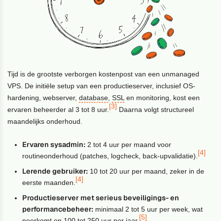
Tijd is de grootste verborgen kostenpost van een unmanaged
VPS. De initiële setup van een productieserver, inclusief OS-
hardening, webserver,
database
,
SSL
en monitoring, kost een
[3]
ervaren beheerder al 3 tot 8 uur.
Daarna volgt structureel
maandelijks onderhoud.
Ervaren sysadmin:
2 tot 4 uur per maand voor
[4]
routineonderhoud (patches, logcheck, back-upvalidatie).
Lerende gebruiker:
10 tot 20 uur per maand, zeker in de
[4]
eerste maanden.
Productieserver met serieus beveiligings- en
performancebeheer:
minimaal 2 tot 5 uur per week, wat
[5]
neerkomt op 100 tot 250 uur per jaar.