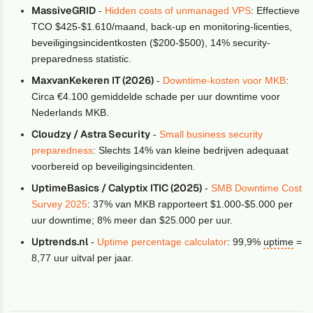
MassiveGRID
-
Hidden costs of unmanaged VPS
: Effectieve
TCO $425-$1.610/maand, back-up en monitoring-licenties,
beveiligingsincidentkosten ($200-$500), 14% security-
preparedness statistic.
MaxvanKekeren IT (2026)
-
Downtime-kosten voor MKB
:
Circa €4.100 gemiddelde schade per uur downtime voor
Nederlands MKB.
Cloudzy / Astra Security
-
Small business security
preparedness
: Slechts 14% van kleine bedrijven adequaat
voorbereid op beveiligingsincidenten.
UptimeBasics / Calyptix ITIC (2025)
-
SMB Downtime Cost
Survey 2025
: 37% van MKB rapporteert $1.000-$5.000 per
uur downtime; 8% meer dan $25.000 per uur.
Uptrends.nl
-
Uptime percentage calculator
: 99,9%
uptime
=
8,77 uur uitval per jaar.