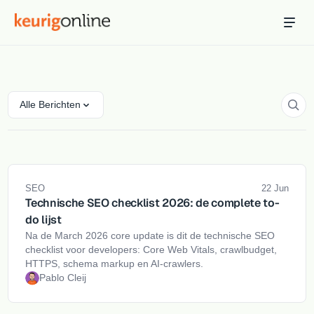
Inloggen
Bestellen
Hosting
Hosting & servers
Alle Berichten
Domeinnaam
Registreer je domein
Ondersteuning
SEO
22 Jun
Support & kennisbank
Technische SEO checklist 2026: de complete to-
do lijst
Ontdek
Na de March 2026 core update is dit de technische SEO
Blog & tools
checklist voor developers: Core Web Vitals, crawlbudget,
HTTPS, schema markup en AI-crawlers.
Webmail
Pablo Cleij
Je mail bekijken in een online omgeving